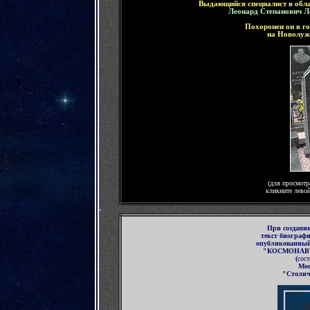
Выдающийся специалист в обла
Леонард Степанович Л
Похоронен он
в г
на Новолуж
(для просмотр
кликните лево
-
П
ри создани
текст биограф
опубликованны
"КОСМОНАВ
(
сост
Мос
"Столич