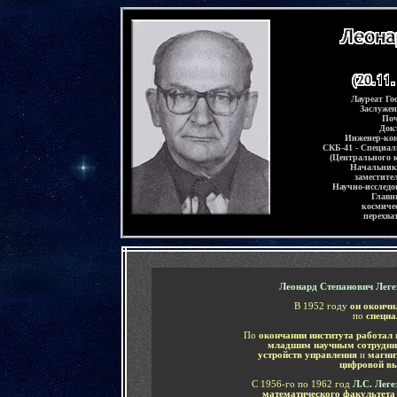
-
Лауреат Го
Заслуже
Поч
Док
Инженер-кон
СКБ-41 - Специал
(
Центрального 
Начальник
заместите
Научно-исследо
Главн
космиче
перехва
-
-
Леонард Степанович Леге
В 1952 году
он окончи
по
специа
По
окончании института работал
младшим научным сотрудн
устройств управления
и
магнит
цифровой в
С 1956-го по 1962 год
Л.С. Леге
математического факультета