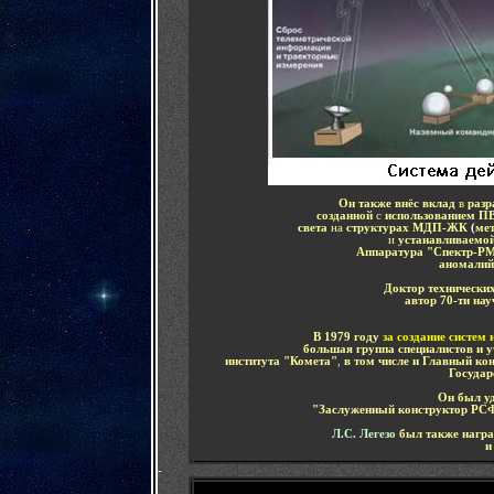
Он также внёс вклад
в
разр
созданной
с
использованием ПВ
света
на
структурах МДП-ЖК
(
ме
и
устанавливаемо
Аппаратура "Спектр-РМ
аномалий
Доктор технически
автор 70-ти на
В 1979 году
за создание систем
большая группа специалистов и 
института "Комета"
,
в том числе и Главный ко
Государ
Он был уд
"
Заслуженный конструктор РС
Л.С. Легезо
был также нагр
и
-