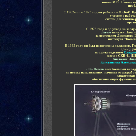
имени М.В.Ломоносо
проб
С 1962-го по 1973 год
он работал
в
ОКБ-41
Це
участие
в
работ
систем
для
зенитно
проти
С 1973 года и до
ухода
на
заслу
Легезо
являлся
Начал
заместителем Директора
института "Комет
В 1983 году
он был назначен
на
должность Гл
прим.
)
,
р
под
руководством
Владим
затем в
СКБ-41
(
Ц
Анатолия Ива
Константина Александ
Л.С. Легезо
внёс большой вклад
на
новых направлениях
,
начиная
от
разработ
заканчивая 
обеспечивающих функциони