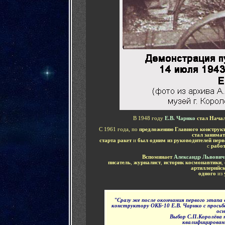
В 1948 году
Е.В. Чарнко
стал Нача
С 1961 года, по
предложению Главного конструк
стал занима
старта ракет
и
был одним из руководителей перв
с
рабо
Вспоминает
Александр Львович
писатель
,
журналист
,
историк космонавтики
,
артиллерийс
одного
из
"Сразу же после окончания первого этапа
конструктору ОКБ-10 Е.В. Чарнко с просьб
осн
Выбор С.П.Королёва 
квалифицирован