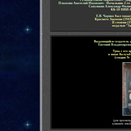
Плыплин Анатолий Иванович
-
Н
ачальник 2-го
Савушкин Александр Фили
КБ-10 НИИ-8
Е.В. Чарнко
был также
Красного Знамени
(
1943
II
степени
(
1
медалью "За
-
Выдающийся создатель а
Евгений Владимиров
Урна с его 
в нише Колумб
(
секция №
(для просмотр
кликните лево