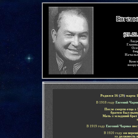
-
Лаур
Главны
Осо
бю
Начальн
Конст
вооруж
-
Родился
16
(
29
)
марта 1
В 1918 году
Евгений Чарн
После смерти отца
в 
братом был вын
Мать
и
младший брат
В 1919 году
Евгений Чарнко
пос
В 1920 году
он переш
на
должность н