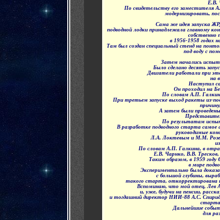
Е.В.
По свидетельству его заместителя А
модернизировать, пос
Сама же идея запуска ЖР
подводной лодки принадлежала главному ко
собственно 
в 1956-1958 годах 
Там был создан специальный стенд на понт
под воду с п
Затем начались испыта
Было сделано десять запу
Двигатели работали при это
на 
Наступил с
Он проходил на Бе
По словам А.П. Галкин
При третьем запуске выход ракеты из-по
причину
А затем были проведен
Представите
По результатам испыт
В разработке подводного старта самое
руководимые ко
Л.А. Локтевым и М.М. Розе
и
По словам А.П. Галкина, в отр
Е.В. Чарнко, В.В. Тресков
Таким образом, в 1959 году
в мире подв
Экспериментально была доказ
с большой глубины, выра
такого старта, откорректирована 
Вспоминаю, что мой отец, Лев А
и, уже, будучи на пенсии, расс
и тогдашний директор НИИ-88 А.С. Спирид
старта
Дальнейшие событ
для ра