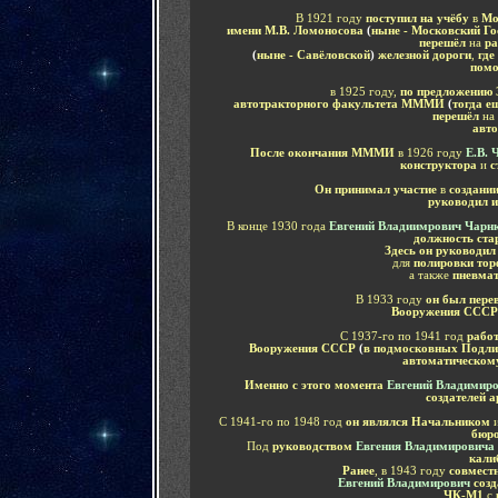
В 1921 году
поступил на учёбу
в
Мо
имени М.В. Ломоносова
(
ныне - Московский Го
перешёл
на
ра
(
ныне - Савёловской
)
железной дороги
,
где
помо
в 1925 году,
по предложению
автотракторного факультета МММИ
(
тогда е
перешёл
на
авт
После окончания МММИ
в 1926 году
Е.В. 
конструктора
и
с
Он принимал участие
в
создани
руководил и
В конце 1930 года
Евгений Владиимрович Чарн
должность ста
Здесь он руководил
для
полировки то
а также
пневмат
В 1933 году
он был пере
Вооружения ССС
С 1937-го по 1941 год
рабо
Вооружения СССР
(
в подмосковных Подли
автоматическом
Именно с этого момента
Евгений Владимир
создателей 
С 1941-го по 1948 год
он являлся Начальником
бюро
Под
руководством
Евгения Владимировича
кали
Ранее
, в 1943 году
совмест
Евгений Владимирович
соз
ЧК-М1
с