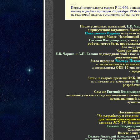
----
Первый старт ракеты-макета Р-11ФМ, оснащ
из-под воды был проведен 26 декабря 1956 г
из стартовой шахты, установленной на погр
-
После успешных испытаний
,
Е.В. Ча
в
присутствии тогдашнего Мини
Николаевича Руднева
получили пр
в
город Миасс
,
Челябинской 
Евгений Владимирович
, к
тому 
работы могут быть продолжен
Его поддер
Через три дня
Е.В. Чарнко
и
А.П. Галкин
подтвердили свой отказ
о
документация 
была передана
Виктору Петро
и
согласившемуся возглави
а
специалисты ОКБ-10 ещё не
с
пред
Затем, в
скором времени ОКБ-10
под
начало его заместителя
Иг
разработк
Сам же
Евгений Владимиро
активное участие
в
создании наземного полиг
предназначенной
д
лунного
Постановлен
"За
разработку и создани
для легкой артиллерийск
самоход АСУ-57) Воздуш
Евгений Владимиров
Сталин
Вместе с ним
Волков Анатолий Алексеевич
-
Гульянц Еновк Айрапетович
-
Д
и