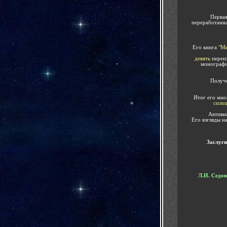
Перва
переработанн
Его книга
"
Ме
девять
переи
монографи
Получе
Итог его мно
спло
Активн
Его взгляды н
Заслуг
Л.И. Седов