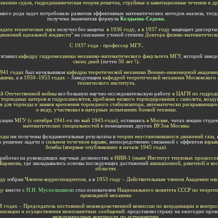
ижении судов, гидродинамическая теория решеток, струйные и кавитационные течения и др
кого рода задач потребовало развития эффективных математических методов анализа, тогд
получена знаменитая формула
Келдыша-Седова.
идата технических наук
получил без защиты
в
1936
году
, а
в 1937
году
защищает диссерт
движений идеальной жидкост
и"
на соискание ученой степени
Д
октора физико-математически
С 1937
года -
профессор
МГУ
.
озглавил
кафедру гидромеханики механико-математического факультета МГУ,
которой завед
своих дней (
почти
50 лет !)
.
1941
годах
был
начальником
кафедры теоретической механики Военно-инженерной академи
ышева,
а
в 1950–1953
годах
–
З
аведующим
кафедрой теоретической механики Московского 
технического института.
ой Отечественной войны
вел большую научно-исследовательскую работу
в ЦАГИ по гидрод
 торпедных катеров
и
гидросамолетов, проблеме низкого торпедирования с самолета, возд
в для торпеды и замков крепления торпедного стабилизатора, автоматически раскрывающих
о воду, участвовал в натурных испытаниях боевой техники.
куации
МГУ (с октября 1941
-го
по
май 1943
-года
),
оставшись
в Москве,
читал лекции студе
математических специальностей в
помещениях других
ВУЗов Москвы.
годы
им получены фундаментальные результаты в
теории неустановившихся движений газа,
о решение задачи о
сильном точечном взрыве,
непосредственно связанной с эффектом
взрыв
бомбы (впервые опубликовано в начале 1945
года
).
 работал на руководящих научных должностях
в НИИ-1 (ныне Институт тепловых процессо
Баранова,
где закладывались основы последующих достижений
авиационной, ракетной и ко
областях.
оду
избран
Ч
леном-корреспондентом,
а в
1953
году
–
Д
ействительным членом Академии нау
ду
в
месте с
Н.И.
Мусхелишвили
стал основателем
Национального комитета СССР по теорети
прикладной механике
.
68
годах
–
П
редседатель постоянной межведомственной комиссии по координации и контрол
анизации и осуществления межпланетных сообщений:
представлял
страну на ежегодно про
международных конгрессах по астронавтике.