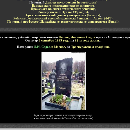
Почетный
Доктор наук (docteur honoris causa)
Варшавского политехнического института
,
Пражского высшего технического училища
,
Университета г. Пуатье
(Франция)
,
Брюссельского свободного университета
(Бельгия)
,
Рейнско-Вестфальской высшей технической школы г. Аахен,
(ФРГ)
,
Почетный профессор Шанхайского технологического университета
(Китай)
.
я человек,
учёный
с мировым именем
Леонид Иванович Седов
прожил большую и яр
Он умер
5 сентября 1999
года
на
92-м году жизни
...
Похоронен
Л.И. Седов
в Москве,
на
Троекуровском кладбище.
(для просмотра снимка в полноразмерном виде,
кликните левой кнопкой "мыши"по фотоссылке)