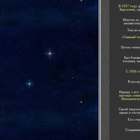
В 1957
году
д
Барселоне,
г
Многие из 
неизвестны
Тем не 
«Главный т
Почти четве
Был близк
техники, к
С 1956
г
В после
Наряду с его
научных семи
Математичес
Своей творче
науки и отст
Его счи
Созданная