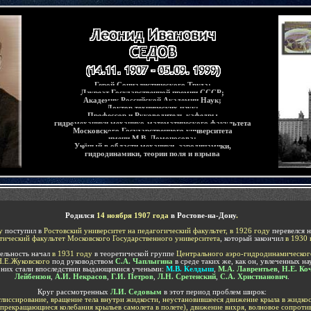
Герой Социалистического Труда;
Лауреат Государственной премии СССР;
Академик Российской Академии Наук;
Доктор технических наук;
Профессор и Руководитель кафедры
гидромеханики механико-математического факультета
Московского Государственного университета
имени М.В. Ломоносова;
Учёный в области механики, аэродинамики,
гидродинамики, теории поля и взрыва
Родился
14 ноября 1907 года
в Ростове-на-Дону
.
у
поступил в
Ростовский университет на педагогический факультет,
в 1926
году
перевелся 
тический факультет Московского
Государственного
университета
, который закончил
в 1930
ельность начал
в 1931
году
в теоретической группе
Центрального аэро-гидродинамическог
Н.Е.Жуковского
под руководством
С.А.
Чаплыгина
в среде таких же, как он, увлеченных на
 них стали впоследствии выдающимися учеными:
М.В. Келдыш
,
М.А.
Лаврентьев
,
Н.Е.
Ко
Лейбензон
,
А.И.
Некрасов
,
Г.И.
Петров
,
Л.Н.
Сретенский
,
С.А.
Христианович
.
Круг рассмотренных
Л.И.
Седовым
в этот период проблем широк:
 глиссирование, вращение тела внутри жидкости, неустановившееся движение крыла в жидкос
епрекращающиеся колебания крыльев самолета в полете), движение вихря, волновое сопроти