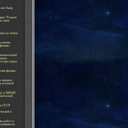
.
а же была
ацию
"
Теория
х наук.
овал
до конца
и им
ени
физико-
инамической
ушных
ся при ударе
нтам
физико-
в первую
а атомной
в),
в
ЦИАМ
смической
к СССР.
ческой и
ю работ в
водившихся