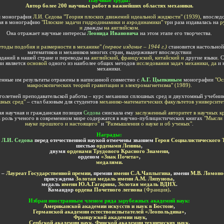
Научные труды
:
Автор более 200 научных работ в важнейших областях механики.
я монография
Л.И.
Седова
"
Теория плоских движений идеальной жидкости
"
(1939),
впослед
ая в монографию
"
Плоские задачи гидродинамики и аэродинамики
"
т
ри раза издавалась на
ру
и
дважды
на английском.
Она отражает научные интересы
Леонида Ивановича
на этом этапе его творчества.
тоды подобия и размерности в механике
"
(первое издание – 1944
г.
)
становится настольной
математиков и механиков многих стран, выдерживает впоследствии
зданий в нашей стране и переводы на
английский, французский, китайский и
др
угие
языки
.
С
и является
основой
одного из наиболее общих методов
исследования задач механики
, да
и 
механики.
нные им результаты отражены в написанной совместно с
А.Г.
Цыпкиным
монографии
"
Ос
макроскопических теорий гравитации и электромагнетизма
"
(1989).
голетней преподавательской работы – курс механики сплошных сред и двухтомный учебни
шных сред
"
– стал базовым для студентов
механико-математических факультетов университе
ая научная и гражданская позиция
Седова
снискала ему
заслуженный авторитет в научных к
а роль ученого в современном мире содержатся в научно-публицистических книгах
"Мысли 
науке прошлого и настоящего"
и
"Размышления о науке и об ученых"
.
Н
аграды:
и
Л.И. Седова
перед отечественной наукой отмечены званием
Героя Социалистического 
шестью
орденами Ленина
,
двумя
орденами Трудового Красного Знамени
,
орденом
«Знак Почета»
,
медалями.
–
Лауреат Государственной премии
, премии
имени С.А.Чаплыгина
, имени
М.В. Ломоно
присуждена
Золотая медаль имени А.М. Ляпунова
,
медаль
имени Ю.А.Гагарина
,
Золотая медаль ВДНХ
.
Командор
ордена Почетного легиона
(Франция)
.
Избран иностранным членом ряда зарубежных академий наук:
Американской академии искусств и наук в Бостоне
,
Германской академии естествоиспытателей «Леопольдина»
,
Французской академии наук
,
Сербской академии наук
,
Финской академии технических наук
.