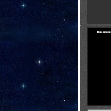
-
Выдающийс
-