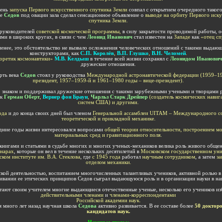
ень
запуска
П
ервого искусственного спутника Земли
совпал с открытием очередного такого
де
Седов
под овации зала сделал сенсационное объявление о
выводе на орбиту
Первого иску
спутника Земли
.
руководителей
советской космической программы,
в силу закрытости проводимой работы, о
ми в широких кругах, в связи с чем
Леонид Иванович
стал известен на
Западе
как
«отец сп
менее, это обстоятельство не вызвало осложнения человеческих отношений с такими выдаю
конструкторами, как
С.П. Королёв
,
В.П. Глушко
,
В.Н. Челомей
.
еоретик космонавтики»
М.В. Келдыш
в течение всей жизни сохранял с
Леонидом Иванови
дружеские отношения.
рть века
Седов
стоял у руководства
Международной астронавтической федерации (1959–1
президент, 1957–1959
-й
и 1961–1980
годы
–
вице-президент).
о знаком и поддерживал дружеские отношения с такими зарубежными учеными и
творцами 
ак
Г
ерман
Оберт
,
Вернер фон Браун
,
Чарльз Старк
Дрейпер
(создатель космических нави
систем США) и другими.
ода
и до конца своих дней был членом
Генеральной ассамблеи UITAM – Международного с
теоретической и прикладной механике.
дние годы жизни интересовался вопросами
общей теории относительности, построением м
материальных сред и гравитационного поля.
 книгами и статьями в судьбе многих и многих ученых-механиков велика роль живого общен
нарах
, которые он вел в течение нескольких десятилетий в
Московском государственном уни
ком институте им. В.А.
Стеклова
, где
с 1945
года
работал
научным сотрудником
, а затем
з
отделом механики.
ской деятельностью, воспитанием многочисленных талантливых учеников, активной ролью в
аивании ее этических принципов Седов сыграл выдающуюся роль и в организации науки в на
тают своим учителем многие выдающиеся отечественные ученые, несколько его учеников и
действительными членами
и
членами-корреспондентами
Российской академии наук.
 много лет назад научная школа
Седова
активно развивается. В ее составе более
50 доктор
кандидатов наук.