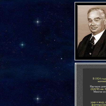
-
-
В 1924
год
матема
Научную деят
(ЦАГИ) им. 
Многие из
удар о воду,
флаттера (н