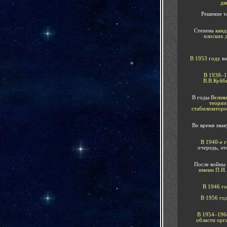
дв
Решение та
Степень
канд
плоских 
В
1953
году
в
В 1938–
В.В.Куйб
В годы
Велик
теории
стабилизаторо
Во время эва
В
19
40-е
очередь, эт
После войны
им
ени
П.И.
В 1946
г
В
1956 го
В 1954–19
области орг