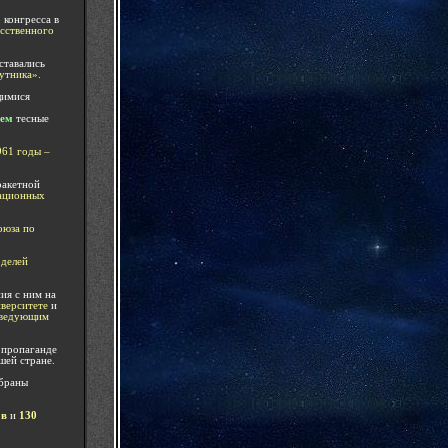
 конгресса в
сственного
ставались
утника».
щимися
чем
тесные
961
годы
–
ракетной
гационных
оюза по
оделей
ия с ним на
верситете
и
аведующим
 пропаганде
шей стране.
збраны
ов
и
130