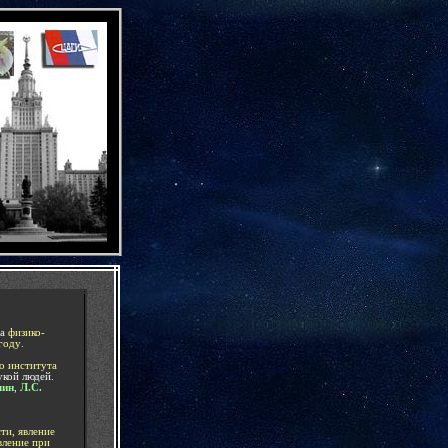
-
на
физико-
году
.
о института
укой людей.
чин
,
Л.С.
ти, явление
вление при