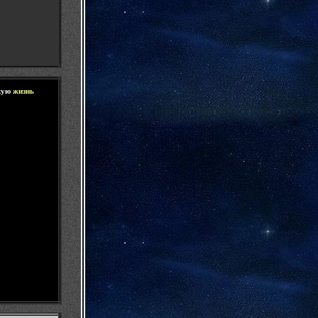
кую
ж
изнь