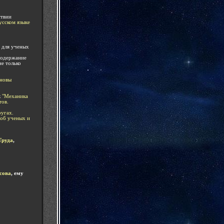
ствии
сском языке
 для ученых
одержание
не только
новы
к
"
Механика
тов.
ругах.
об ученых и
Труда
,
сова
, ему