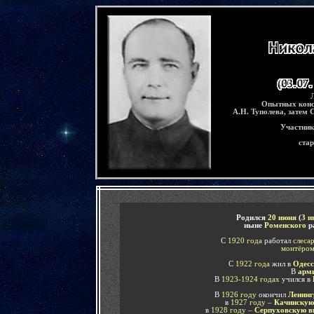
-
Опытных конс
А.Н. Туполева, затем 
Участник
стар
-
Родился
20 июня
(
3 и
ныне
Роменского
р
С
1920 года
работал
слеса
монтёро
С
1922 года
жил в
Одесс
В
арм
В
1923-1924 годах
учился в
В
1926 году
окончил
Ленинг
в
1927 году
–
Качинскую
в
1928 году
–
Серпуховскую в