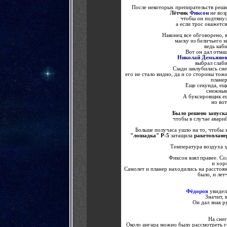
После некоторых препирательств реши
Лётчик
Фиксон
не воз
чтобы он подтянул 
а если трос окажетс
Наконец все обговорено, 
маску из беличьего м
ведь каб
Вот он дал отм
Николай Демьяно
выбрал слаби
Сзади заклубилась сне
его не стало видно, да и со стороны тоже
планер
Еще секунда, ещ
снежным
А буксировщик ещ
но вот
Было решено запуск
чтобы в случае авари
Больше получаса ушло на то, чтобы 
"лошадка" Р-5
затащила
ракетоплан
Температура воздуха з
Фиксон взял правее. С
и хор
Самолет и планер находились на расстоя
было, и лет
Фёдоров
увидел
Значит, 
Он дал знак р
На снег
Около ангара можно было рассмотреть г