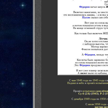
на
Со
Фёдоров
начал запуск
Ж
Включил зажигание, за хвост
это воспламенилась шашка, - а вслед 
Палло
сказал сам себ
Вот уже из сопла в
а потом показался огонь в ви
На конце огненной струи чуть
Как только был включен ЖРД
Лётчи
Он не хотел отстава
с набором высоты, чт
Мотор взревел
Фиксон попытался до
А
Фёдоров
, между те
Кислоты было заряжено бол
из сопла показался желто-
Это
Фёдоров
продувал систе
И вот уже планер заскользи
А
пилот
вылез из кабины,
С
мая 1940 года
по
1945 года
сл
Поднял
в
небо
и
провёл испытани
Провёл
испытания
самолёто
Су-6
(
2А
)
(
1943
)
,
Р-2
(
1
С
декабря 1949 года
по
1950 
С
июля 1950 года
научно-ис