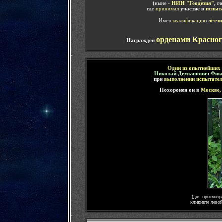
(
ныне -
НИИ "Геодезия"
, 
где
принимал
участие в
испыт
Имел
квалификацию
лётчи
орденами Красног
Награждён
-
Один из опытнейших 
Николай Демьянович Фик
при
выполнении испытате
Похоронен он
в
Москве
(для просмотр
кликните лево
-