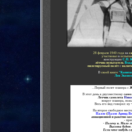
28 февраля 1940 года
на
с
участвовал
в
испыта
конструкции
С.П. 
лётчик-испытатель
Влад
пилотируемый полёт
с
включ
В
своей книге
"Капита
Лев Эконо
...Первый полет планера с
В этот день к двухместному
само
Летчик самолета
Нико
вокруг планера, пожа
Весь его вид говорил: ну 
На второе свободное место
Палло
(
Палло Арвид В
авиационной и ракетно-ко
- при
- Полечу я. Мало 
Высота будет 
Если что-нибудь с