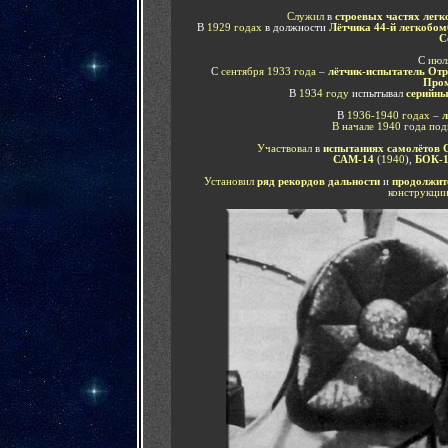
Служил
в
строевых частях
легк
В
1929 годах
в должности
Лётчика 44-й легкобо
С
С
июл
С
сентября 1933 года
–
лётчик-испытатель Отр
П
ро
В
1934 году
испытывал
серийны
В
1936-1940 годах
–
л
В начале 1940 года под
Участвовал
в
испытаниях самолётов 
САМ-14
(
1940
),
БОК-
Установил
ряд рекордов дальности
и
продолжит
конструкци