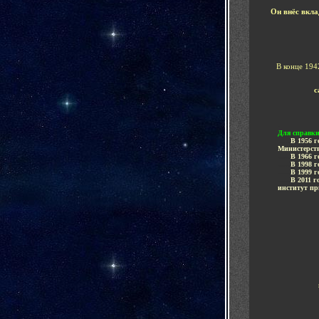
Он внёс вкл
В конце 194
с
-
Для справк
......
В 1956 
Министерст
......
В 1966 
......
В 1998 
......
В 1999 
......
В 2011 г
институт пр