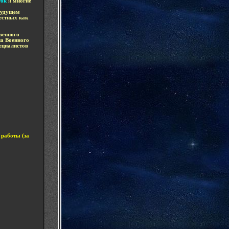
ток
и
многие
будущем
естных как
венного
а Военного
ециалистов
 работы (за