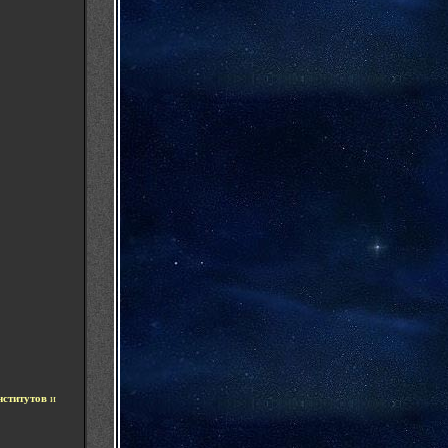
нститутов
и