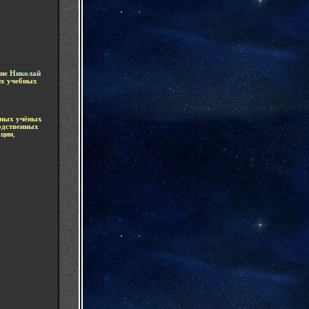
ние
Николай
х учебных
тных учёных
одственных
ации
,