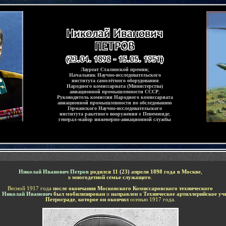
Лауреат Сталинской премии
;
Начальник Научно-исследовательского
института самолётного оборудования
Народного комиссариата (Министерства)
авиационной промышленности СССР
;
Руководитель
комиссии Народного комиссариата
авиационной промышленности по обследованию
Германского Научно-исследовательского
института ракетного вооружения
в
Пенемюнде
;
генерал-майор инженерно-авиационной службы
-
Николай Иванович Петров
родился 11
(
23
)
апреля
1898 года в Москве
,
в
многодетной семье служащего
.
Весной 1917 года
после окончания Московского Комиссаровского технического
,
Николай Иванович
был
мобилизирован
и
направлен
в
Техническое артиллерийское уч
Петрограде
,
которое он окончил
осенью 1917 года.
-