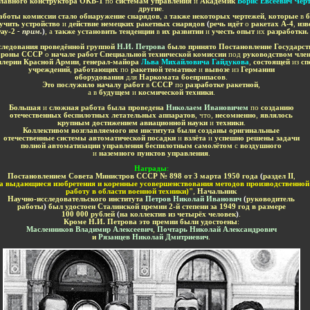
Главного конструктора ОКБ-1
по
системам управления
и
Академик
Борис Евсеевич Чер
другие
.
аботы комиссии стало обнаружение снарядов
, а
также некоторых чертежей
,
которые
в
учить устройство
и
действие немецких ракетных снарядов
(
речь идёт
о
ракетах А-4
,
изв
ау-2
- прим.
)
, а
также установить тенденции
в
их развитии
и
учесть опыт
их
разработки.
следования проведённой группой
Н.И. Петрова
было принято Постановление Государст
бороны СССР
о
начале работ Специальной технической комиссии
под
руководством член
ллерии Красной Армии
,
генерал-майора
Льва Михайловича Гайдукова
,
состоящей
из
сп
учреждений
,
работающих
по
ракетной тематике
и
вывозе
из
Германии
оборудования
для
Наркомата боеприпасов
.
Это послужило началу работ
в
СССР
по
разработке ракетной
,
а в
будущем
и
космической техники
.
Большая
и
сложная работа была проведена
Николаем Ивановичем
по
созданию
отечественных беспилотных летательных аппаратов
, что,
несомненно
,
являлось
крупным достижением авиационной науки
и
техники
.
Коллективом возглавляемого им института были созданы оригинальные
отечественные системы автоматической посадки
и
взлёта
и
успешно решены задачи
полной автоматизации управления беспилотным самолётом
с
воздушного
и
наземного пунктов управления
.
Н
аград
ы
:
Постановлением Совета Министров СССР № 898 от 3 марта 1950 года
(
раздел II
,
а выдающиеся изобретения и коренные усовершенствования методов производственной
работу в области военной техники)"
,
Начальник
Научно-исследовательского института
Петров Николай Иванович
(
руководитель
работы
)
был удостоен Сталинской премии 2-й степени за 1949 год в размере
100 000 рублей
(
на коллектив из четырёх человек
)
.
Кроме Н.И. Петрова это премии были удостоены
:
Масленников Владимир Алексеевич
,
Почтарь Николай Александрович
и
Рязанцев Николай Дмитриевич
.
-