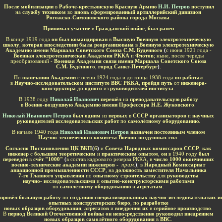
После мобилизации
в
Рабоче-крестьянскую Красную Армию
Н.И. Петров
поступил
на
службу техником
во
вновь сформированный артиллерийский дивизион
Рогожско-Симоновского района города Москвы
.
Принимал участие
в
Гражданской войне
,
был ранен
.
В конце 1919 года
он был командирован
в
Высшую Военную электротехническую
школу
,
которая впоследствии была реорганизована
в
Военную электротехническую
Академию имени Маршала Советского Союза С.М. Буденного
(
с июня 1921 года
-
Военная электротехническая Академия РККА
и
Флотов
; ныне, после череды
преобразований -
Военная Академия связи имени Маршала Советского Союза
С.М. Будённого
,
город Санкт-Петербург
)
.
По
окончании Академии
с осени 1924 года и до конца 1938 года
он работал
в
Научно-исследовательском институте ВВС РККА
,
пройдя путь
от
инженера-
конструктора
до
одного
из
руководителей института
.
В 1938 году
Николай Иванович
перешёл
на
преподавательскую работу
в
Военно-воздушную Академию имени Профессора Н.Е. Жуковского
.
Николай Иванович Петров
был одним
из
первых
в
СССР организаторов
и
научных
руководителей исследовательских работ
по
самолётному оборудованию
.
В начале 1940 года
Николай Иванович Петров
назначен постоянным членом
Научно-технического комитета Военно-воздушных сил
.
Согласно Постановления ЦК ВКП
(
б
)
и
Совета Народных комиссаров СССР
,
как
инженер
с
большим теоретическим
и
практическим опытом
,
он
в 1940 году
был
переведён
в
счёт "1000"
(
в состав кадрового резерва РККА, в
число 1000 окончивших
военно-технические академии инженеров -
прим.
)
, в
Народный Комиссариат
авиационной промышленности СССР
, на
должность заместителя Начальника
7-го Главного управления
по
опытному строительству
для
руководства
научно- исследовательскими
и
опытно-конструкторскими работами
по
самолётному оборудованию
и
агрегатам
.
провёл большую работу
по
созданию специализированных научно-исследовательских и
опытных конструкторских бюро
,
по
разработке
новых образцов оборудования
,
агрегатов
и
внедрения их
в
серийное производство
.
В
период Великой Отечественной войны он непосредственно руководил внедрением
новых образцов самолётного оборудования
в
ВВС
.