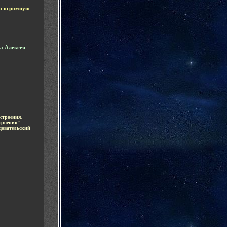
о огромную
а Алексея
строения
.
троения"
.
едовательский