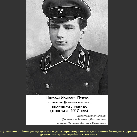
-
и училища он был распределён
в
один
из
артиллерийских дивизионов Западного фронта
на
должность артиллерийского техника.