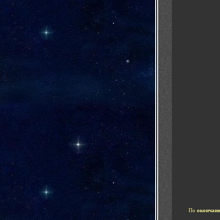
По
окончани