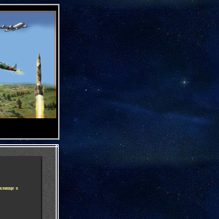
-
илище
в