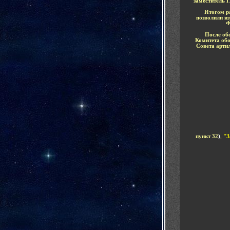
заместитель 
Итогом р
позволили из
Ф
После об
Комитета о
Совета арти
пункт 32
)
,
"З