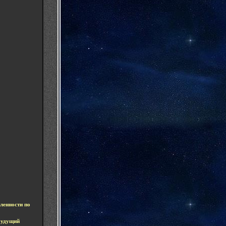
ленности по
удущий