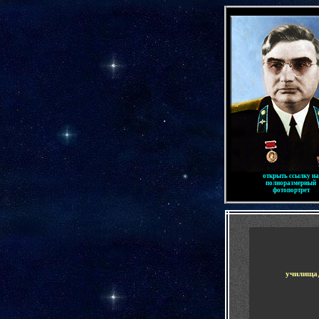
-
открыть ссылку на
полноразмерный
фотопортрет
-
училища