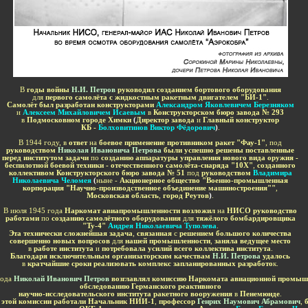
-
В
годы войны
Н.И. Петров
руководил созданием бортового оборудования
для
первого самолёта с жидкостным ракетным двигателем "БИ-1"
.
Самолёт был разработан конструкторами
Александром Яковлевичем Березняком
и
Алексеем Михайловичем Исаевым
в
Конструкторском бюро завода № 293
в
Подмосковном городе Химки
(
Директор завода
и
Главный конструктор
КБ -
Болховитинов Виктор Фёдорович
)
.
В 1944 году, в
ответ
на
боевое применение противником ракет "Фау-1"
, под
руководством
Николая Ивановича Петрова
были успешно решены поставленные
перед институтом задачи
по
созданию аппаратуры управления нового вида оружия -
беспилотной боевой техники - отечественного самолёта-снаряда "10Х"
,
созданного
коллективом Конструкторского бюро завода № 51
под
руководством
Владимира
Николаевича Челомея
(
ныне -
Акционерное общество "Военно-промышленная
корпорация "Научно-производственное объединение машиностроения""
,
Московская область
,
город Реутов
)
.
В июля 1945 года
Наркомат авиапромышленности возложил
на
НИСО
руководство
работами
по
созданию самолётного оборудования
для
тяжёлого бомбардировщика
"Ту-4"
Андрея Николаевича Туполева
.
Эта технически сложнейшая задача
,
связанная
с
решением большого количества
совершенно новых вопросов
для
нашей промышленности
,
заняла ведущее место
в
работе института
и
потребовала усилий всего коллектива института
.
Благодаря исключительным организаторским качествам
Н.И. Петрова
удалось
в
кратчайшие сроки реализовать комплекс запланированных разработо
к.
года
Николай Иванович Петров
возглавлял комиссию Наркомата авиационной промыш
обследованию Германского реактивного
научно-исследовательского института ракетного вооружения
в
Пенемюнде
.
е этой комиссии работали Начальник НИИ-1
,
профессор
Генрих Наумович Абрамович
,
б