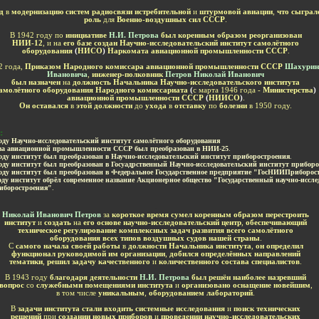
ад
в
модернизацию систем радиосвязи истребительной
и
штурмовой авиации
,
что сыграл
роль
для
Военно-воздушных сил СССР
.
В 1942 году по
инициативе
Н.И. Петрова
был коренным образом реорганизован
НИИ-12
, и на
его базе создан Научно-исследовательский институт самолётного
оборудования
(
НИСО
)
Н
аркомата авиационной промышленности СССР
.
2 года,
Приказом Народного комиссара авиационной промышленности СССР
Шахурин
Ивановича
,
инженер-полковник
Петров Николай Иванович
был назначен
на
должность Начальника Научно-исследовательского института
амолётного оборудования Народного комиссариата
(
с марта 1946 года -
Министерства
)
авиационной промышленности СССР
(
НИИСО
)
.
Он оставался
в
этой должности
до
ухода
в
отставку
по
болезни
в 1950 году.
и
:
году
Научно-исследовательский институт самолётного оборудования
ва авиационной промышленности СССР был преобразован в
НИИ-25
.
году институт был преобразован в
Научно-исследовательский институт
приборостроения
.
году институт был преобразован в
Госуадрственный Научно-исследовательский институт
приборо
году институт был преобразован в Федеральное Государственное предприятие "ГосНИИПриборос
оду институт обрёл современное название Акционерное общество "Государственный научно-иссл
иборостроения"
.
-
Николай Иванович Петров
за
короткое время сумел коренным образом перестроить
институт
и
создать
на
его основе научно-исследовательский центр
,
обеспечивающий
техническое регулирование комплексных задач развития всего самолётного
оборудования всех типов воздушных судов нашей страны
.
С
самого начала своей работы
в
должности Начальника института
,
он определил
функционал руководимой им организации
,
добился определённых направлений
тематики
,
решил задачу качественного
и
количественного состава специалистов
.
В 1943 году
благодаря деятельности
Н.И. Петрова
был решён наиболее назревший
вопрос
со
служебными помещениями института
и
организовано оснащение новейшим
,
в том числе
уникальным
,
оборудованием лабораторий
.
В
задачи института стали входить системные исследования
и
поиск технических
решений
при
создании новых приборов
и
проведении научно-исследовательских