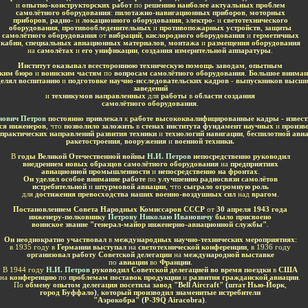
и
опытно-конструкторских работ
по
решению наиболее актуальных проблем
самолётного оборудования
:
пилотажно-навигационных приборов
,
моторных
приборов
,
радио-
и
локационного оборудования
,
электро-
и
светотехнического
оборудования
,
противообледенительных
и
противопожарных устройств
,
защиты
самолётного оборудования
от
вибраций
,
кислородного оборудования
и
герметичных
кабин
,
специальных авиационных материалов
,
монтажа
и
размещения оборудования
на
самолётах
и
его унификации
,
создания измерительной аппаратуры
.
Институт оказывал всестороннюю техническую помощь заводам
,
опытным
ским бюро
и
воинским частям
по
вопросам самолётного оборудования
.
Большое внима
делял воспитанию
и
подготовке научно-исследовательских кадров
-
выпускников высши
заведений
и
техникумов направленных
для
работы
в
области создания
самолётного оборудования
.
нович Петров
постоянно привлекал
к
работе высококвалифицированные кадры - извес
я инженеров
, что
позволило заложить
в
стенах института фундамент научных
и
произв
практических направлений развития техники
и
технологий навигации
,
беспилотной ави
ракетостроения
,
вооружения
и
военной техники.
В
годы Великой Отечественной войны
Н.И. Петров
непосредственно руководил
внедрением новых образцов самолётного оборудования
на
предприятиях
авиационной промышленности
и
непосредственно на фронтах
.
Он уделял особое внимание работе
по
улучшению радиосвязи самолётов
истребительной
и
штурмовой авиации
, что
сыграло огромную роль
для
достижения превосходства наших военно-воздушных сил
над
врагом
.
Постановлением Совета Народных Комиссаров СССР
от
30 апреля 1943 года
инженеру-полковнику
Петрову Николаю Ивановичу
было присвоено
воинское звание "генерал-майор инженерно-авиационной службы"
.
Он неоднократно участвовал
в
международных научно-технических мероприятиях
:
в 1935 году в
Германии выступал
на
светотехнической конференции
, в 1936 году
организовал работу Советской делегации
на
международной выставке
по
авиации
во
Франции
.
В 1944 году
Н.И. Петров
руководил Советской делегацией во время поездки
в
США
на
конференцию
по
проблемам поставок продукции
и
развития гражданской авиации
.
По
обмену опытом делегация посетила завод "Bell Aircraft"
(
штат Нью-Йорк
,
город Буффало
)
,
который производил знаменитые истребители
"Аэрокобра"
(
P-39Q Airacobra
)
.