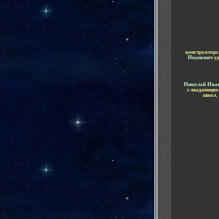
конструктор
Иванович
у
Николай Ива
и
выдающихс
школ
,