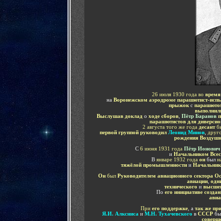
26 июля 1930 года
во
время 
на
Воронежском аэродроме
парашютист-испы
прыжок
с
парашюто
выполнили
Выслушав доклад
о
ходе сборов
,
Пётр Баранов
п
парашютистов для диверсио
2 августа того же года
десант
б
первой группой руководил
Леонид Минов
,
друг
рождения Воздушн
С
6 июня 1931 года
Пётр Ионович
и
Н
ачальником Всес
В
январе 1932 года
он
был
н
тяжёлой промышленности
и
Начальник
Он
был
Руководителем авиационного сектора О
авиации
,
одн
технического
и
высшег
По
его инициативе созда
авиа
При
его поддержке
, а
так же пр
Я.И. Алксниса
и
М.Н. Тухачевского
в
СССР
бы
соверш