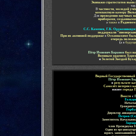
Экипажи стратостатов выпо
так
В
частности
,
молодой учё
компактную камеру Виль
Для
проведения научных н
приборами
,
созданным
а
также
в
Радиево
С.С. Каменев
,
Г.К. Орджоникидзе
поддержали "пионерски
При их
активной поддержке
в
Осоавиахиме
был
очередь положи
(
а в
будущ
Пётр Ионович Баранов
был на
Военным орденом
Хорез
и
Золотой Звездой Буха
-
Видный
Государственный 
Пётр Ионович Б
в
результате к
Самолёт потерпел к
южнее
города 
Вместе
с
П
Гольцм
Начальн
Гражданск
Горбу
Директор авиационн
Петров (Се
Заместитель Начальник
Зарзар
член Президиума 
Один из организатор
юрист, занимавшийся 