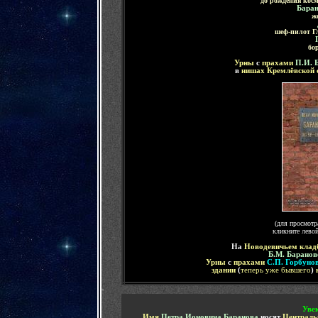
до рождения косм
Баран
ж
шеф-пилот Г
бо
Урны
с
прахами
П.И. 
в
нишах Кремлёвской 
(для просмотр
кликните лево
На
Новодевичьем клад
Б.М. Баранов
Урны
с
прахами
С.П. Горбуно
здании
(
теперь уже бывшего
)
-
Уве
Имя
Петра Ионовича Баранова
носят
Централь