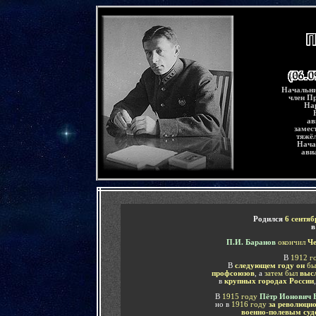
-
Начальни
член П
На
ав
замес
тяжё
Нача
ави
-
Родился
6 сентяб
П.И. Баранов
окончил
Че
В
1912 г
В
следующем году
он
бы
профсоюзов
, а
затем был
выс
в
крупных городах России
В
1915 году
Пётр Ионович 
но в
1916 году
за революци
военно-полевым суд