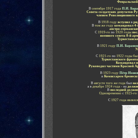
Февральской
В
сентябре 1917 года
П.И. Бар
Совета солдатских депутатов Р
членом Революционного к
В
1918 году
вступил
в
ряд
В
том же году
командовал 4-
австро-германски
С
1919-го
по
1920 годы
пос
военного совета 8-й ар
Туркестанск
В
1921 году
П.И. Барано
У
С
1921-го
по
1922 годы
бы
Туркестанского фронта
Командовал в
Руководил частями Красной 
В
1923 году
Пётр Ионов
и
Комиссаром бронесил
В
августе того же года
был
наз
а в
декабре 1924 года
- на
должн
В
последней должно
Одновременно
с
1925-го
С
1927 года
являлс