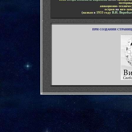
моторны
авиационно-техничес
остров
на
юго-зап
(
назван
в
1933 году
В.И. Воробь
-
ПРИ СОЗДАНИИ СТРАНИ