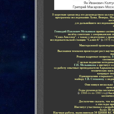
В
короткие сроки под его руководством коллек
программы исследования Луны
,
Венеры
,
Ма
кос
для
дальнейшего исследовани
Геннадий Павлович Мельников
принял актив
полёта советских
и
американских 
"Союз-Аполлон"
, а
также
в
подготовке
и
пров
исследовательской станции "Салют-6"
(
в 1978 г
Многоразовой транспортн
Высокими темпами происходит рост научно
вы
Решая кадровые вопросы
,
Г
соотнош
С
целью поднятия методиче
Г.П. Мельникова
в
институт
на
на
работу опытные преподаватели Харьковск
технических нау
кандидат те
Одновременно открывает
майору
Г.В. Степанову
и
подп
Они минуя несколько 
начал
Годы руководства космич
(
с 1968-го по 1983 год
)
были
космичес
Достаточно сказать
,
что ко
в
эти годы пр
Институт участвовал
в
разраб
более 30-т
Научная работа
,
выполняемая 50 ЦНИИ КС