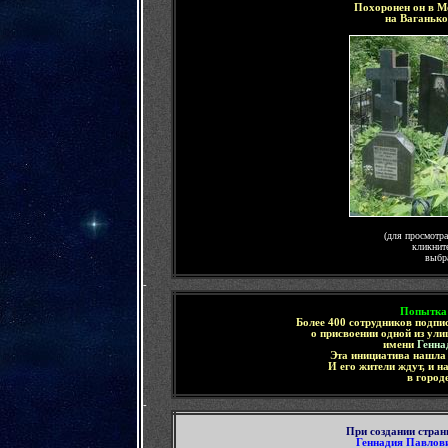
Похоронен он в М
на Ваганьк
(для просмотр
кликнит
выбр
-
Попытка
Более 400 сотрудников подпи
о присвоении одной из ул
имени
Генна
Эта инициатива нашла 
И его жители ждут, и н
в город
-
При создании стра
Геннадия Павлов