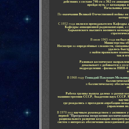
действиях
в
составе 746-го
и
362-го авиаци
пройдя путь
от
командира в
Начальника шта
По
окончании Великой Отечественной войны
он
котору
С 1952 года
являлся преподавателем Кафедры 
Кафедры авиационной радионавигации
, а 
Харьковского высшего военного команд
стратегичес
В июле 1965 года
он был 
Министерства 
Несмотря
на
определённые сложности
,
связанн
удалось быст
и
найти правильное взаим
так и е
Развивая космическое направлен
доказывает
и
добивается
в июле
подразделения - филиала НИИ-
е
В 1968 году
Геннадий Павлович Мельник
баллистическо
и
баллистическому обеспече
л
Работа группы вышла далеко
за
рамки коо
машиностроения СССР
,
Академии наук СССР
,
научно
где рождались
и
проходили апробацию новы
управления по
В 1970 под
научным руководством
и
активном у
первой
"Программы вооружения космическими
рационального развития командно-измеритель
систем
в
интересах обеспечения повседневной де