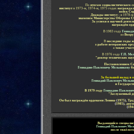
По
итогам социалистического 
институт
в 1973-м, 1974-м, 1975 годах
награждал
войск Стр
Дважды институт -
в 1978-м
знаменем Министерства Обороны 
За успехи в научной деяте
награждён ор
В 1983 году
Геннад
из
Воору
В
последние годы ж
в
работе ветеранских ор
а
также учас
В 1976 году
Г.П. Ме
"доктор технических нау
Постановлением Со
Геннадию Павловичу Мельникову
бы
За большой вклад в 
Геннадий Павлович Мельн
и Государс
В 1979 году
Геннадию Павлови
"Заслуженный де
Он был н
аграждён орденами Ленина
(
1975
)
, Тр
(
1985
)
, дву
(
194
-
Выдающийся специалис
Геннадий Павлович Ме
после тяжёлого