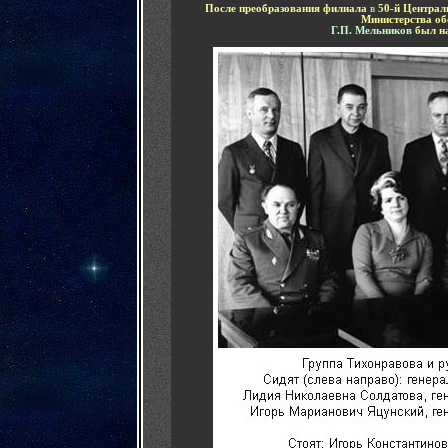
После преобразования филиала
в
50-й
Централ
Министерства о
Г.П. Мельников
был на