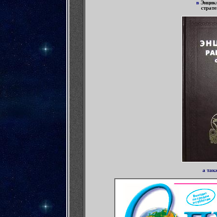
в
Энцик
страте
а так