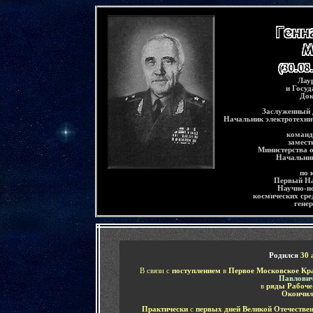
-
Лау
и Госу
Док
Заслуженный 
Начальник электротехни
команд
замест
Министерства 
Начальни
по 
Первый На
Научно-ис
космических ср
генер
-
Родился
30
В связи с
поступлением
в
Первое Московское Кра
Павлови
в
ряды Рабоче
Окончил
Практически
с
первых дней Великой Отечестве