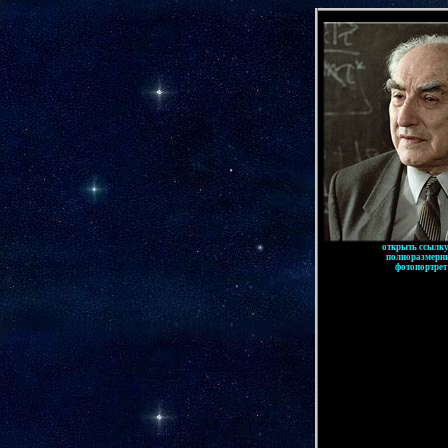
-
открыть ссылку
полноразмерн
фотопортрет