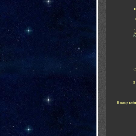
П
с
В
С
Б
В конце войн