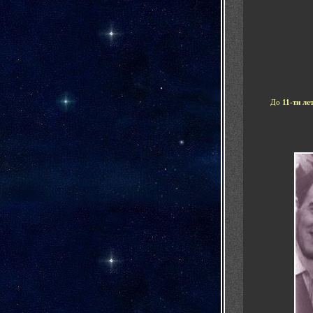
До
11-ти ле