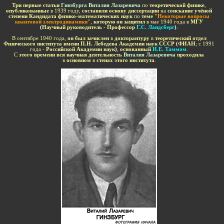
Три первые статьи
Гинзбурга Виталия Лазаревича
по
теоретической физике
,
опубликованные
в 1939 году,
составили основу диссертации
на
соискание учёной
степени Кандидата физико-математических наук
по
теме
"Некоторые вопросы
квантовой электродинамики"
,
которую он защитил
в мае 1940 года в
МГУ
(
Научный руководитель - Профессор
Г.С. Ландсберг
)
.
В сентябре 1940 года,
он был зачислен
в
докторантуру
в
теоретический отдел
Физического института имени П.Н. Лебедева Академии наук СССР
(
ФИАН
; с 1991
года -
Российской Академии наук
)
,
основанный
И.Е. Таммом
.
С
этого времени вся научная деятельность
Виталия Лазаревича
проходила
в
основном
в
стенах этого института
.
-