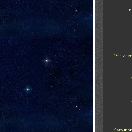
В
В 1947 году
рук
Сразу посл