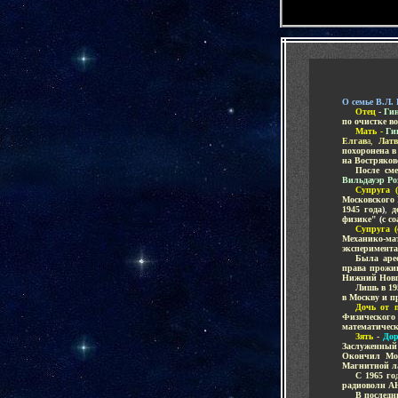
-
О семье В.Л.
.....
Отец
-
Ги
по очистке в
.....
Мать -
Ги
Елгав
а,
Латв
похоронена в
на Востряков
.....
После см
Вильдауэр Р
.....
Супруга 
Московского 
1945 года
)
,
д
физике"
(
с с
.....
Супруга (
Механико-ма
эксперимент
.....
Была арес
права прожив
Нижний Нов
.....
Лишь в 19
в Москву и п
.....
Дочь от 
Физического
математическ
.....
Зять
-
Дор
Заслуженный
Окончил
Мо
Магнитной л
.....
С 1965 го
радиоволн 
.....
В последн