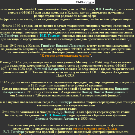
-
осле начала Великой Отечественной войны
, в июле 1941 года,
В.Л. Гинзбург
,
его семья
вместе
с
ФИАН были эвакуированы
в
Казань
, где
он занимается изучением
распространения радиоволн
в
ионосфере
.
На
фронт его не взяли
,
хотя он дважды подавал заявление
, чтобы
пойти добровольцем
.
Начало 1940-х годов,
он посвятил задачам теории элементарных частиц
,
связанным
описанием частиц
с
высшими спинами
,
построению первой релятивистской квантовой
модели частицы
,
которая может находиться
в
состояниях
с
разными значениями спина
.
.Л. Гинзбург
,
совместно
с
И.Е. Таммом
,
впервые предложил релятивистские уравнения
для
частицы
с
внутренними степенями свободы
(
модель "релятивистского волчка"
)
.
В мае 1942 года, в
Казани
,
Гинзбург Виталий Лазаревич
, к
тому времени назначенный
на
должность Старшего научного сотрудника ФИАН
.
успешно защитил диссертацию
на
соискание учёной степени Доктора физико-математических наук
, по
теме
"
К теории элементарных частиц"
.
В конце 1943 года,
он возвратился
из
эвакуации
в
Москву
, и в 1944 году
был назначен
на
должность заместителя Заведующего сектора теоретического отдела ФИАН
 1971-го по 1988 года,
Виталий Лазаревич
являлся Заведующим отделом теоретической
физики имени И.Е. Тамма Физического института имени П.Н. Лебедева Академии
Наук СССР
.
 1943 году,
он начал заниматься исследованием природы сверхпроводимости
,
открытой
в 1911 году и не
имевшей
в то
время объяснения
.
Самая известная
из
большого числа работ
в
этой области была написана
Виталием
Лазаревичем
в 1950 году
совместно
с
Академиком
Ландау Львом Давидовичем
и
опубликована
в
"Журнале экспериментальной
и
теоретической физики"
.
ы и в
первые послевоенные годы
В.Л. Гинзбург
помимо теории сверхпроводимости изуч
сегнетоэлектриков
и
сверхтекучестью
жидкого гелия
.
Этой темой занимался
и
Академик
Л,Д. Ландау
, а сам
эффект сверхтекучести гелия
был открыт Академиком
П.Л. Капицей
и
одновременно - британским физиком
Джоном Фрэнком Алленом
в 1933 году.
Классические результаты относятся
к
одному
из
узловых вопросов фазовых
переходов
– о
пределах применимости
теории среднего поля Ландау
.
В.Л. Гинзбург
установил простой
и
физически наглядный критерий применимости