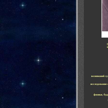
возникший
п
исследование
физики
,
бу