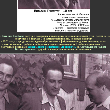
-
т
,
Виталий Гинзбург
получал домашнее образование
под
руководством отца
.
Затем, в 1
поступил
в
4-й класс 7-й семилетней школы
,
которую окончил
в
1931 году и
продолжил среднее образование
в
фабрично-заводском училище
, затем
самостоятельно
,
работая лаборантом
в
рентгенологической лаборатории вместе
с
будущими физиками
Цукерманом Вениамином Ароновичем
и
Альтшулером Львом
Владимировичем
,
дружба
с
которыми осталась
на
всю жизнь
.
-