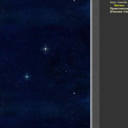
https://izmiran
.....
Внучка
Принстонско
(
Princeton Sch