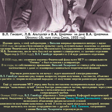
-
Именно здесь
, в
этой лаборатории
, у
Виталия
впервые проявился интерес
к
науке
.
В
1933 году
он сделал безуспешную попытку сдать вступительные экзамены
на
дневное
отделение Физического факультета Московского Государственного университета имени
М.В. Ломоносова
,
после чего был всё же принят
в
университет
, но
заочное отделение
.
Через год
(
в 1934 году
)
,
В.Л. Гинзбург
перешёл
на
2-й курс дневного отделения
.
В 1938 году,
он
с
отличием окончил Физический факультет МГУ
по
специальности
"Оптика"
и
был оставлен
в
аспирантуре
.
В те годы, по
собственному признанию
,
Виталий Лазаревич
не
считал себя сильным
математиком
и
даже
не
планировал заниматься теоретической физикой
.
Научную деятельность он начал
с
задач квантовой электродинамики
.
В.Л. Гинзбург
в
ыяснил ряд тонких вопросов теории излучения
, в
частности
,
объяснил
ри
расчёте
по
теории возмущений парадокс
об
излучении энергии равномерно движущим
Ещё
до
окончания МГУ перед ним была поставлена экспериментальная задача -
 спектра "каналовых лучей"
(
поток быстро движущихся частиц
,
проходящих через узкие
каналы
в
металлическом катоде
газоразрядной трубки
.
Осенью 1938 года,
В.Л. Гинзбург
обратился
к
Заведующему Кафедрой теоретической
дущему Академику
и
Лауреату Нобелевской премии
Тамму Игорю Евгеньевичу
с
предл
возможном объяснении предполагаемой угловой
зависимости излучения каналовых лучей
. И
хотя эта идея оказалась неверной
,
именно
тогда началось его тесное сотрудничество
и
дружба
с
И.Е. Таммом
,
сыгравшего
в
жизни
Виталия Лазаревича
огромную роль
.