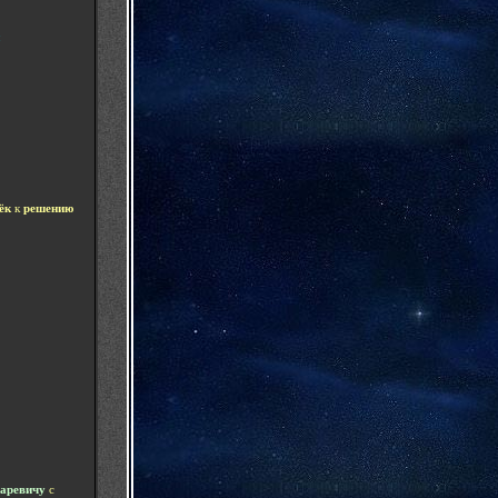
м
ёк
к
решению
аревичу
с