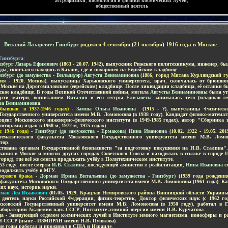
астрофизики
,
космология и физики космических лучей
;
общественный деятель
-
Виталий Лазаревич Гинзбург
родился 4 сентября
(
21 октября
)
1916 года в Москве
.
 Гинзбурга
:
нзбург Лазарь Ефимович
(
1863 - 20.07. 1942
)
,
выпускник Рижского политехникума
,
инженер
,
бы
оды
;
скончался находясь в Казани
,
где и похоронен на Еврейском кладбище
.
нзбург (до замужества - Вильдауэр) Августа Вениаминовна
(
1886
,
город Митава Курляндской г
ия - 1920
,
Москва
)
,
выпускница Харьковского университета
,
врач
,
скончалась от брюшно
 Москве на Дорогомиловском (еврейском) кладбище
.
После ликвидации кладбища
,
её останки 
ское кладбище
.
В годы Великой Отечественной войны
,
могила
Августы Вениаминовны
была ут
ерти матери
,
воспитанием
Виталия
и его сестры
Елизаветы
занималась тётя
(
младшая се
оза Вениаминовна
.
(бывшая
;
в 1937-1946 годах)
-
Замша Ольга Ивановна
(
1915 -
?
)
,
выпускница Физическо
Государственного университета имени М.В. Ломоносова
(
в 1938 году
)
,
Кандидат физико-математ
оцент Московского инженерно-физического института
(
в 1949-1985 годах
)
,
автор "Сборника з
оавторами; издан в 1968-м
,
1972-м
,
1975 годах)
с 1946 года)
-
Гинзбург (до замужества - Ермакова) Нина Ивановна
(
10.02. 1922 - 19.05. 201
тематического факультета
Московского Государственного университета имени М.В. Ломо
атор
.
тована органам Государственной безопасности "за подготовку покушения на И.В. Сталина"
ания в Москве и многих других городах Советского Союза
и находилась в ссылке в городе
город
)
,
где всё же смогла продолжать учёбу
в
Политехническом институте
.
53 году
,
после смерти
И.В. Сталина
,
последующей амнистии
и
реабилитации
,
Нина Ивановна
см
родолжить учёбу в МГУ
.
первого брака
-
Дорман Ирина Витальевна (до замужества - Гинзбург)
(
1939 года рождени
 факультета
Московского Государственного университета имени М.В. Ломоносова
(
1961
года)
,
Ка
их наук
,
историк науки
.
ман Лев Исаакович
(01.05.
1929
,
Брацлав Немировского района Винницкой области Украины -
 деятель науки Российской Федерации
,
физик-теоретик
,
Доктор физических наук
(
с 1962 го
сковский Государственный университет имени М.В. Ломоносова
(
в 1950 году)
,
работал в Г
аборатории Академии наук СССР
,
Институте атомной энергии имени И.В. Курчатова
.
да - Заведующий отделом космических лучей в Институте земного магнетизма, ионосферы и р
АН СССР
(
ныне - ИЗМИРАН имени Н.В. Пушкова
)
.
ие годы работал и проживал в США и Израиле
.