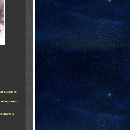
ся зарядом
.
 отверстия -
ожением
о