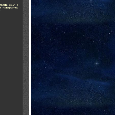
ультета МГУ и
 университета
м
.