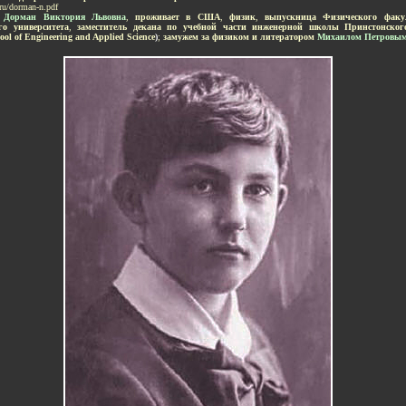
.ru/dorman-n.pdf
-
Дорман Виктория Львовна
,
проживает в США
,
физик
,
выпускница Физического фак
го университета
,
заместитель декана по учебной части инженерной школы Принстонского
ool of Engineering and Applied Science
)
;
замужем за физиком и литератором
Михаилом Петровы