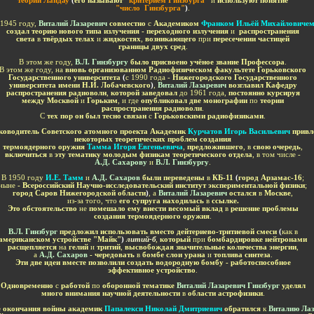
теории Ландау
(
его называют "
критерием Гинзбурга"
и
используют понятие
"число Гинзбурга"
)
.
 1945 году,
Виталий Лазаревич
совместно
с
Академиком
Франком Ильёй Михайловиче
создал теорию нового типа излучения - переходного излучения
и
распространения
света
в
твёрдых телах
и
жидкостях
,
возникающего
при
пересечении частицей
границы двух сред
.
В этом же году,
В.Л. Гинзбургу
было присвоено учёное звание Профессора
.
В этом же году, на
вновь организованном Радиофизическом факультете Горьковского
Государственного университета
(
с 1990 года -
Нижегородского
Государственного
университета имени Н.И. Лобачевского
)
,
Виталий Лазаревич
возглавил Кафедру
распространения радиоволн
,
которой заведовал
до 1961 года,
постоянно курсируя
между Москвой
и
Горьким
, и
где
опубликовал две монографии
по
теории
распространения радиоволн
.
С
тех пор он был тесно связан
с
Горьковскими радиофизиками
.
оводитель Советского атомного проекта Академик
Курчатов Игорь Васильевич
привл
некоторых теоретических проблем создания
термоядерного оружия
Тамма Игоря Евгеньевича
,
предложившего
, в
свою очередь
,
включиться
в
эту тематику молодым физикам теоретического отдела
, в том числе -
А.Д. Сахарову
и
В.Л. Гинзбургу
.
В 1950 году
И.Е. Тамм
и
А.Д. Сахаров
были переведены
в
КБ-11
(
город Арзамас-16
;
ныне
- Всероссийский Научно-исследовательский институт экспериментальной физики
;
город Саров Нижегородской области
)
, а
Виталий Лазаревич
остался
в
Москве
,
из-за того, что
его супруга находилась
в
ссылке.
Это обстоятельство
не
помешало ему внести весомый вклад
в
решение проблемы
создания термоядерного оружия
.
В.Л. Гинзбург
предложил использовать вместо дейтериево-тритиевой смеси
(
как в
американском устройстве "Майк"
)
литий-б
,
который
при
бомбардировке нейтронами
расщепляется
на
гелий
и
тритий
,
высвобождая значительные количества энергии
,
а
А.Д. Сахаров
- чередовать
в
бомбе слои урана
и
топлива синтеза
.
Эти две идеи вместе позволили создать водородную бомбу - работоспособное
эффективное устройство
.
Одновременно
с
работой
по
оборонной тематике
Виталий Лазаревич Гинзбург
уделял
много внимания научной деятельности
в
области астрофизики
.
е окончания войны академик
Папалекси Николай Дмитриевич
обратился
к
Виталию Лаз