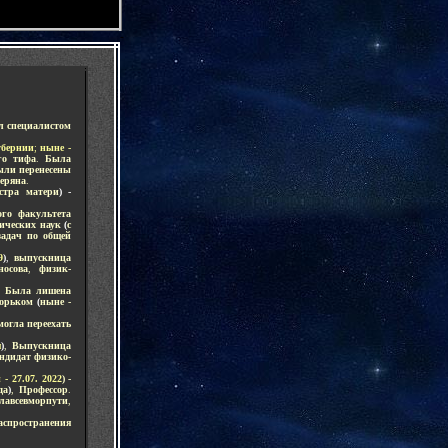
-
л специалистом
убернии
;
ныне -
го тифа
.
Была
были перенесены
еряна
.
стра матери
) -
го факультета
ических наук
(
с
адач по общей
9
)
,
выпускница
носова
,
физик-
.
Была лишена
 Горьком
(
ныне -
огла переехать
я
)
,
Выпускница
ндидат физико-
 27.07. 2022
)
-
-
да
)
,
Профессор
.
лавсевморпути
,
аспространения