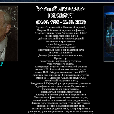
Лауреат Сталинской и Ленинской премий
;
Лауреат Нобелевской премии по физике
;
Действительный член Академии наук СССР
(Российской Академии наук)
;
Действительный член Международной
Академии астронавтики
;
член Международного
Астрономического союза
;
иностранный член 9-ти академий наук
и научных обществ
;
Доктор физико-математических наук
,
Профессор
;
заместитель Заведующего сектором
 на
теоретического отдела
,
ый
Заведующий отделом теоретической физики
имени И.Е. Тамма Физического института
имени П.Н. Лебедева Академии Наук СССР
;
советник при дирекции Физического института
имени П.Н. Лебедева Академии наук СССР
(Российской Академии наук)
;
Заведующий Кафедрой распространения радиоволн
Радиофизического факультета Горьковского
Государственного университета
;
основатель и первый Заведующий
Кафедрой проблем физики и астрофизики
Московского физико-технического института
;
учёный в области квантовой электродинамики
,
физики элементарных частиц
,
теории излучения
,
оптики
,
теории конденсированных сред
,
физики плазмы
,
радиофизики
,
распространения
радиоволн
,
радиоастрономии
,
теории относительности
,