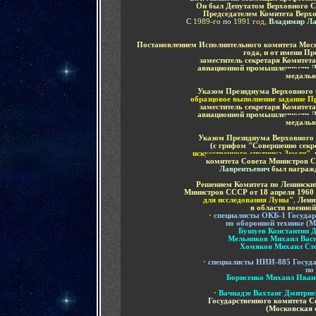
Он был Депутатом Верховного 
Председателем Комитета
Верхо
С
1989-го
по
1991 год,
Владимир Ла
Постановлением Исполнительного комитета Моско
года, и от имени
Пр
заместитель секретаря Комите
авиационной промышленности
Л
медалью
Указом Президиума Верховного 
образцовое выполнение задание П
заместитель секретаря Комите
авиационной промышленности
Л
медалью
Указом Президиума Верховного 
(
с грифом "Совершенно секр
искусственного спутника Земли"
,
комитета Совета Министров
Лаврентьевич
был награж
Решением Комитета по Ленинским
Министров СССР от 18 апреля 1960
для исследования Луны"
,
Лени
в области военной
•
специалисты
ОКБ-1 Государ
по оборонной технике (
Бушуев Константин 
Мельников Михаил Вас
Хомяков Михаил Ст
•
специалисты
НИИ-885 Госуда
по
Борисенко Михаил Иван
•
Вачнадзе Вахтанг Дмитри
Государственного комитета
С
(Московская 