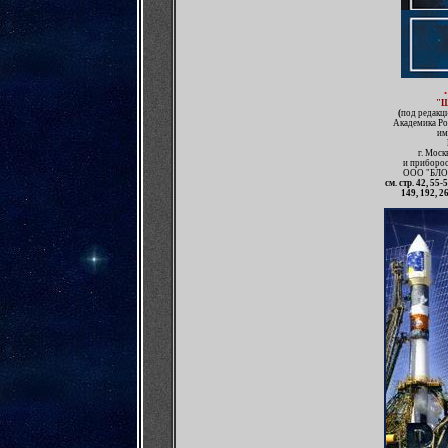
"
(
под редакц
Академика Ро
им
г. Мос
и приборос
ООО "БЛОК
см. стр.
42, 55-5
149, 192, 26