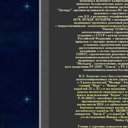
комплекса наземного базирован
пенчатых баллистических ракет
,
р
ракета-носитель спутников сист
"Легенда"
,
противоспутниковой системы ИС
(
ис
наземного
и
шахтного 
сов Д-9
, в
различных модификаци
667Б
,
667БДР
,
667БДРМ
)
и
имеющий
подвижных грунтовых ракетный ком
с
твердотопливными
межконтинентальными балл
"Пионер"
(
15Ж45
)
автоматизированного управле
созданных
в
СССР
в
разгар холод
Российской Федерации
, и
предназ
приказов
от
высших звеньев управ
установок стратегических рак
двухступенчатых межконтинента
входивших
в
состав стратегиче
15П015
;
стратегических ракетных 
межконтинентальными баллистиче
подвижных железнодорожных
и
с
"Молодец"
,
соответственно
;
подвиж
кого назначения
РТ-2ПМ
"Тополь"
и
РТ-
межконтинентальными балли
В.Л. Лапыгин
также
был участни
автоматизированных систем управ
и
Л ракет-носителей "Молния"
;
бл
станций "Марс"
и
"Венера"
;
ракет
кораблей Л1
и
Л3
для
исследования 
ракеты-носителя сверхтяжелого к
зового использования "Буран"
;
сту
Р-36
(
8К67
)
,
способных нести тер
противоракетной обороны
;
сист
вычислителя Ш16
для
орбитальног
бортовых центральных вычисл
космического корабля Л1
;
БЦМВ
П
аппаратов
;
"Бисер-4"
для
корабля "
для
исследования Венеры
и
Коме
"Фобос-Г
Ученик
и
соратник основателя инс