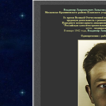
Владимир Лаврентьевич Лапыгин
Московско-Крапивенского района Плавского уезд
Во
время Великой Отечественной в
трудовую деятельность
в
ремонт
Народного комиссариата авиацион
"Российская самолётостроительна
затем -
меднико
В январе 1942 года,
Владимир Лап
Одновременно
с
раб