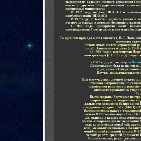
выделения из Седьмого главного управления Госу
вместе с другими Государственными правите
профильные министерств
а.
......
В 1992 году
,
на базе НИИ АП и опытного з
приборостроения
(
НПО АП
)
.
......
В 1997 году
,
в Память о крупном учёном и та
которое он основал и которым бессменно руководил
......
С 2001 года
,
предприятие носит назван
производственный центр автоматики и приборост
Со
времени
прихода
в
этот институт
,
В.Л. Лапыги
инженера отде
автономных систем управления р
года
)
,
Начальника отдела
(
с 1960 
(
с 1961 года
)
,
заместителя Дир
конструктора
(
с 1963 года
)
,
первог
В
1982 году
,
после смерти
Пилюг
Лаврентьевич
был назначен
на
года, являлся
Генеральным 
Научно-исследовательског
При
его участии
и
личном руководст
ственное направление
по
созда
управления
ракетных
и
ракетно
автоматизированного управ
бал
Были с
озданы бортовые центр
управления
для:
жидкостных од
дальности наземного базирования
с
ядерным зарядом
,
Р-12
(
8К
63
)
и
Р
баллистических ракет
с
отделяющей
полёта
8 000 километров
Р-7
(
8К7
для
вывода
в
космос искусственны
ческих аппаратов
для
исследования
ных космических корабле
й;
двухс
теле
)
межконтинентальных баллист
моноблочной головной частью
Р-9
ческих ракета средней дальности 
баллистических ракет среднего 