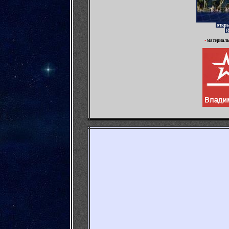
откры
(
•
материал