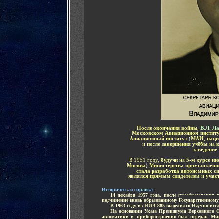
После окончания войны
,
В.Л. Л
Московском Авиационном институ
Авиационный институт
(
МАИ
,
наци
и
после завершения учёбы
на
к
заведение
В 1951 году,
будучи
на
5-м курсе ин
Москва
)
Министерства промышленно
стала разработка автономных с
являлся прямым свидетелем
и
учас
Историческая справка
:
......
14 декабря 1957 года, после преобразовани
подчинение вновь образованному
Государственном
......
В 1963 году из НИИ-885 выделился Научно-исс
......
На основании Указа Президиума Верховного С
автоматики и приборостроения был передан Ми