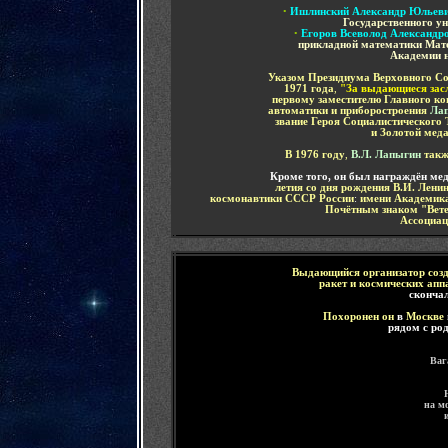
•
Ишлинский Александр Юльев
Государственного у
•
Егоров Всеволод Александр
прикладной математики Мате
Академии н
Указом Президиума Верховного С
1971 года
,
"За выдающиеся засл
первому заместителю Главного ко
автоматики и приборостроения
Лап
звание Героя Социалистического 
и Золотой мед
В
1976 году
,
В.Л. Лапыгин
такж
Кроме того, он был награждён ме
летия со дня рождения В.И. Лени
космонавтики СССР России
:
имени Академика
Почётным знаком "Вете
Ассоциац
Выдающийся
организатор со
ракет и космических ап
сконча
По
хоронен он
в
Москве
рядом с ро
Ваг
на м