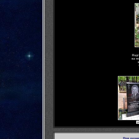
Надг
на м
у
При созда