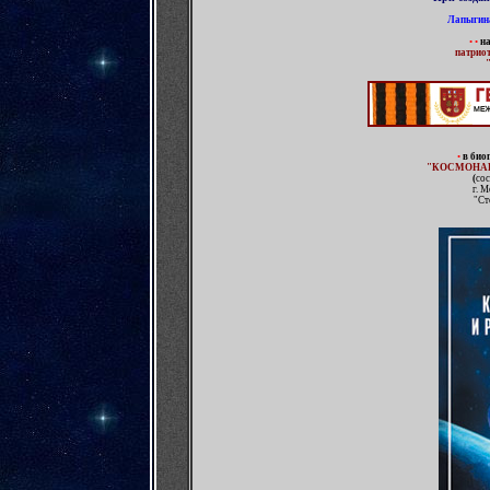
Лапыгина
•
•
на
патриот
•
в
био
"КОСМОНАВ
(
сос
г. 
"Ст