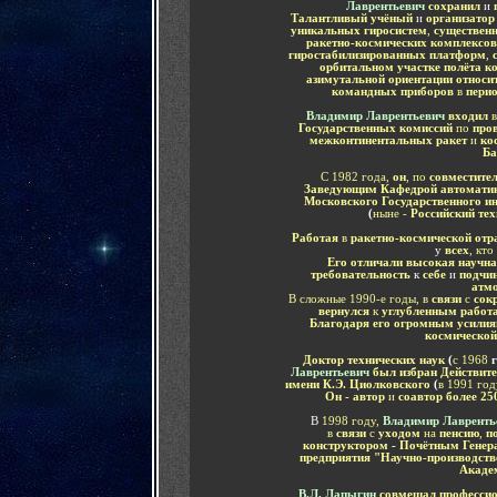
Лаврентьевич
сохранил
и
Талантливый учёный
и
организатор
уникальных гиросистем
,
существенн
ракетно-космических комплексов
гиростабилизированных платформ
,
орбитальном участке полёта к
азимутальной ориентации относи
командных приборов
в
перио
В
ладимир Лаврентьевич
входил
Государственных комиссий
по
про
межконтинентальных ракет
и
ко
Ба
С 1982 года,
он
, по
совместите
Заведующим
Кафедрой
автомати
Московского Государственного ин
(
ныне -
Российский те
Работая
в
ракетно-космической отр
у
всех
, кто
Его отличали высокая научн
требовательность
к
себе
и
подчи
атм
В сложные 1990-е годы, в
связи
с
сокр
вернулся
к
углубленным рабо
Благодаря его огромным усилия
космическо
Доктор технических наук
(
с 1968
г
Лаврентьевич
был избран Действи
имени К.Э. Циолковского
(
в 1991 год
Он - автор
и
соавтор более 25
В
1998 году,
Владимир Лавренть
в
связи
с
уходом
на
пенсию
,
п
конструктором
-
Почётным Генера
предприятия "Научно-производств
Акаде
В.Л. Лапыгин
совмещал
професси