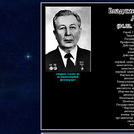
-
Герой 
Лауре
Госуда
Профессо
Действи
Ака
имен
Действи
Ин
первый замес
заместитель
з
аместит
первый замес
открыть ссылку на
Научно-ис
полноразмерный
автома
фотопортрет
Генеральны
директор
института а
(Научно-пр
автома
Почётный 
Почётны
Государстве
"Научно
автома
имени А
организатор
сист
ко
-