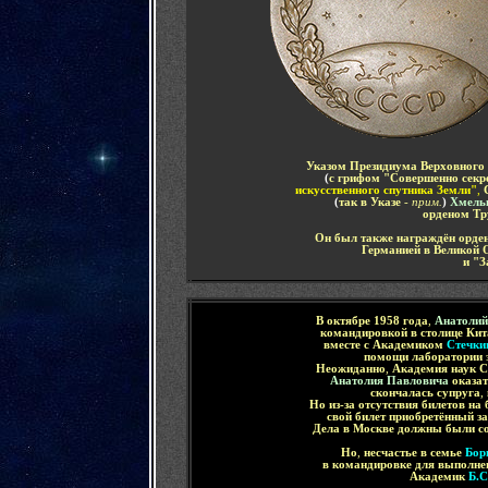
Указом Президиума Верховного 
(
с грифом "Совершенно секр
искусственного спутника Земли"
,
(
так в Указе
- прим.
)
Хмель
орденом Тр
Он был также награждён орде
Германией в Великой 
и "З
В октябре 1958 года
,
Анатоли
командировкой в столице Кит
вместе с Академиком
Стечки
помощи лаборатории 
Неожиданно
,
Академия наук С
Анатолия Павловича
оказа
скончалась супруга
,
Но из-за отсутствия билетов н
свой билет приобретённый за
Дела в Москве должны были с
Но
,
несчастье в семье
Бор
в командировке для выполне
Академик
Б.С