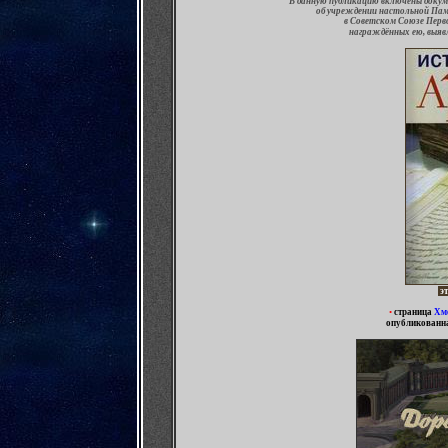
В данную публикацию включены докум
об учреждении настольной Памя
в Советском Союзе Перво
награждённых ею, выяв
эт
•
страница
Хм
опубликованн