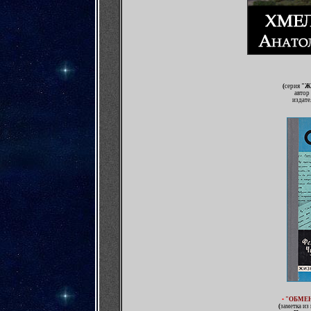
(
серия
"Ж
автор
издате
•
"ОБМЕН
(
заметка из