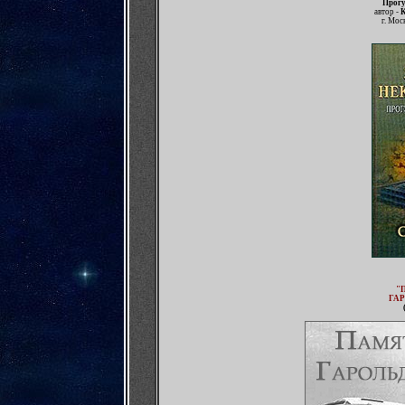
Прогу
автор -
К
г. Мос
"
ГА