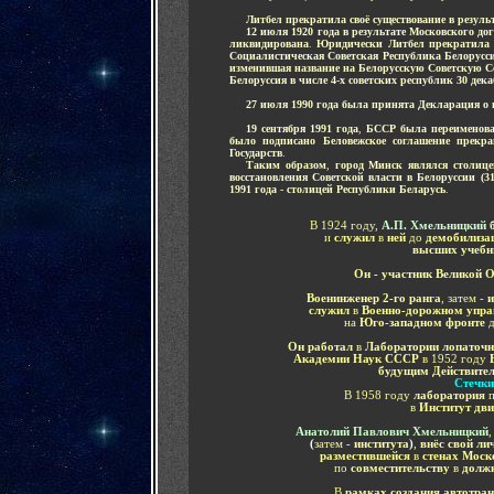
-
.....
Литбел прекратила своё существование в резуль
.....
12 июля 1920 года в результате Московского до
ликвидирована
.
Юридически Литбел прекратила с
Социалистическая Советская Республика Белорусси
изменившая название на Белорусскую Советскую 
Белоруссия в числе 4-х советских республик 30 де
-
.....
27 июля 1990 года была принята Декларация о 
-
.....
19 сентября 1991 года
,
БССР была переименова
было подписано Беловежское соглашение прекр
Государств
.
.....
Таким образом
,
город Минск являлся столицей
восстановления Советской власти в Белоруссии (3
1991 года - столицей Республики Беларусь
.
В 1924 году,
А.П. Хмельницкий
б
и
служил
в
ней
до
демобилиза
высших учебн
Он - участник Великой 
Военинженер 2-го ранга
, затем -
и
служил
в
Военно-дорожном упра
на
Юго-западном фронте
Он работал
в
Лаборатории лопаточ
Академии Наук СССР
в 1952 году
будущим Действите
Стечки
В 1958 году
лаборатория
в
Институт дви
Анатолий Павлович Хмельницкий
,
(
затем -
института
)
,
внёс свой л
разместившейся
в
стенах Моск
по
совместительству
в
долж
В
рамках создания автотра