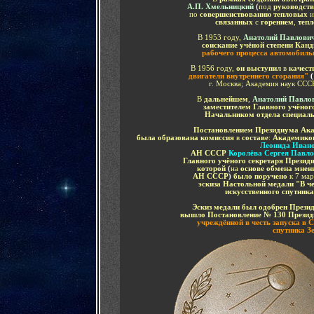
А.П. Хмельницкий
(
под
руководст
по
совершенствованию тепловых
связанных
с
горением
,
тепл
В 1953 году,
Анатолий Павлови
соискание учёной степени Канд
рабочего процесса автомобильн
В 1956 году,
он выступил
в
качест
двигатели внутреннего сгорания"
(
г. Москва; Академия наук ССС
В
дальнейшем
,
Анатолий Павло
заместителем Главного учёно
Начальником отдела специал
Постановлением Президиума Ак
была образована комиссия
в
составе
:
Академико
Леонида Иван
АН СССР
Королёва Сергея Павл
Главного учёного секретаря Прези
которой
(
на
основе обмена мнен
АН СССР
)
было поручено
к 7 ма
эскиза Настольной медали "В ч
искусственного спутник
Эскиз медали был одобрен През
вышло Постановление № 130 През
учреждённой в честь запуска в 
спутника З