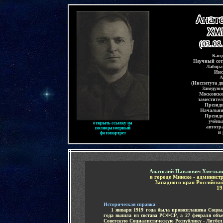
-
Канд
Научный со
Лабора
Инс
А
(Института д
Заведую
Московско
заместител
Презид
Начальни
Презид
учёны
открыть ссылку на
автотр
полноразмерный
и 
фотопортрет
-
Анатолий Павлович Хмельн
в городе Минске
-
администр
Западного края Российско
19
-
Историческая справка
:
.....
1 января 1919 года была провозглашена Социа
года вышла из состава РСФСР
,
а 27 февраля объ
Советскую Социалистическую Республику - Литбел