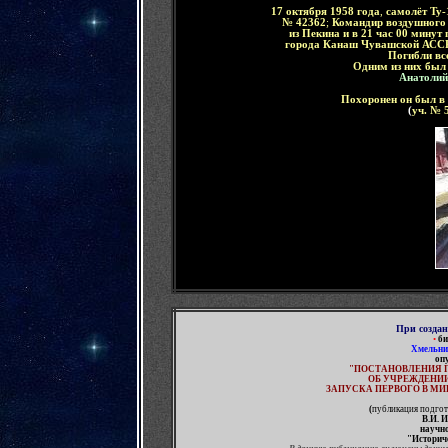
17 октября 1958 года
,
самолёт Ту
№ 42362
;
Командир воздушного 
из Пекина и в 21 час 00 минут
города Канаш Чувашской АССР
Погибли все
Одним из них был
Анатолий
Похоронен он был в
(
уч. № 
При созда
•
би
Хмельни
оп
"
ПОСТАНОВЛЕНИЯ 
ОБ УЧРЕЖДЕНИИ
ЗАПУСКА ПЕРВОГО В М
(
публикация подгот
В.И. 
научн
"Историч