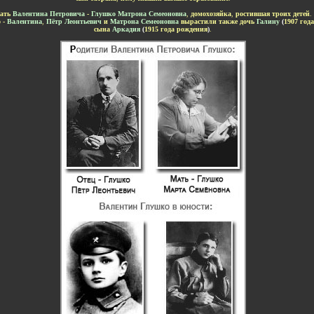
-
ать
Валентина Петровича
-
Глушко Матрона Семеоновна
,
домохозяйка
,
ростившая троих детей
.
 -
Валентина
,
Пётр Леонтьевич
и
Матрона Семеоновна
вырастили также дочь
Галину
(
1907 год
сына
Аркадия
(
1915 года рождения
)
.
-