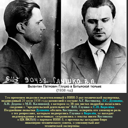
-
Тем
временем подоспел подготовленный
в
НИИ-3 акт технической экспертизы
,
подписанный
20 июля 1938 года
комиссией
в
составе
А.Г. Костикова
,
Л.С. Душкина
,
А.Н. Дедова
и
М.П. Каляновой
, в
котором
на
38-ми листах подробно излагались
сведения
о
"вредительской деятельности"
В.П. Глушко
и
С.П. Королёва
.
Позднейшие попытки
Душкина
обелить
Костикова
,
оспорить его зловещую роль
в
тех репрессиях
,
которым подверглись
Глушко
и
Королёв
, не
находят
подтверждения
в
источниках
:
сохранились
и
тексты писем
Костикова
в
ЦК ВКП
(
б
)
и
партком НИИ-3
, и
протоколы заседания бюро
инженерно-технического совета
, и
упомянутый акт
технической экспертизы
.