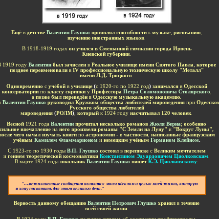
-
Ещё
в
детстве
Валентин Глушко
проявлял способности
к
музыке
,
рисованию
,
изучению иностранных языков
.
В 1918-1919 годах
он учился в Смешанной гимназии города Ирпень
Киевской губернии
.
 1919 году
Валентин
был зачислен
в
Реальное училище имени Святого Павла
,
которое
позднее переименовали
в
IV профессиональную техническую школу "Металл"
имени Л.Д. Троцкого
.
Одновременно
с
учёбой
в
училище
(
с 1920-го по 1922 год
)
занимался
в
Одесской
консерватории
по
классу скрипки
у
Профессора
Петра Соломоновича Столярского
,
а
позже был переведён
в
Одесскую музыкальную академию
.
ы
Валентин Глушко
руководил Кружком общества любителей мироведения
при
Одесском
Русского общества любителей
мироведения
(
РОЛМ
)
,
который
к 1924 году
насчитывал 120 человек
.
Весной
1921 года
Валентин
прочитал несколько романов
Жюля Верна
;
особенно
сильное впечатление
на
него произвели романы "С Земли на Луну"
и
"Вокруг Луны",
после чего начал изучать книги
по
астрономии -
в
частности
,
написанные французским
учёным
Камилем Фламмарионом
и
немецким учёным
Германом Клейном
.
С 1923-го по 1930 годы
В.П. Глушко
состоял
в
переписке
с
Великим мечтателем
и
гением теоретической космонавтики
Константином Эдуардовичем Циолковским
.
В марте 1924 года
школьник
Валентин Глушко
пишет
К.Э. Циолковскому
:
-
......
......
"…межпланетные сообщения являются моим идеалом и целью моей жизни, которую
я хочу посвятить для этого великого дела."
......
-
Верность данному обещанию
Валентин Петрович Глушко
хранил
в
течение
всей своей жизни
.