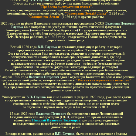
В 1924 году
В.П. Глушко
получил диплом
об
окончании профтехшколы
.
В этом же году
он окончил работу
над
первой редакцией своей книги
"Проблема эксплуатации планет"
.
Затем
, в
периодических изданиях публикуются его научно-популярные статьи
,
посвящённые космическим полётам
:
"Завоевание Землёй Луны"
(
1924 год
)
,
"Станция вне Земли"
(
1926 год
)
и
другие работы
.
 1925 году по
путёвке Народного комиссариата просвещения УССР
Валентин Петрович
Глушко
был направлен
на
учёбу
на
Физико-математический факультет
Ленинградского
(
ныне -
Санкт-Петербургского
)
Государственного университет
а
.
Одновременно
с
учёбой он трудился
в
мастерских Научного института имени
П.Ф. Лесгафта рабочим
, а в 1927 году
- геодезистом Главного геодезического
управления Ленинграда
.
Весной 1929 года
В.П. Глушко
подготовил дипломную работу
, в
которой
предложил проект межпланетного корабля "Гелиоракетоплан"
.
Этот корабль должен был использовать солнечную энергию
;
генерируемый
электрический ток направлялся
в
камеры сгорания двигателей
,
где
под
воздействием сильных электрических разрядов происходил тепловой взрыв
подававшегося
в
камеры рабочего вещества - твёрдого
(
металлические
проволочки
)
или
жидкого
(
ртуть
или
электропроводящие растворы
)
.
Расчёты показывали
, что при
этом обеспечивалась
во
много раз более высокая
скорость истечения рабочего вещества
,
чем
при
химических реакциях
.
8 апреля 1929 года
Валентин Петрович
сдал
в
отдел
при
Комитете
по
делам изобретений
третью часть этой работы
,
которая называлась
"Металл как взрывчатое вещество"
и
была посвящена электрическому ракетному двигателю ракетоплана
,
после чего
ему предложили начать экспериментальные работы
по
практической реализации
данного двигателя
.
Университет же
В.П. Глушко
так
и не
окончил
: в феврале 1929 года,
уже после сдачи
государственных экзаменов
,
будучи студентом-пятикурсником
не
получающим
стипендию
,
живя
за
счёт случайных заработков
, не
смог внести плату
за
обучение
в
первом полугодии
и
был отчислен
из
ЛГУ
.
15 мая 1929 года
Валентин Петрович
был зачислен
в
штат Ленинградской
Газодинамической лаборатории
(
ГДЛ
)
,
которую
в то
время возглавлял её
основатель
Николай Иванович Тихомиров
, где
стал руководителем
подразделения
по
разработке электрических
и
жидкостных ракетных
двигателей
и
ракет
.
В
подразделении
,
руководимом
В.П. Глушко
,
были созданы опытные образцы