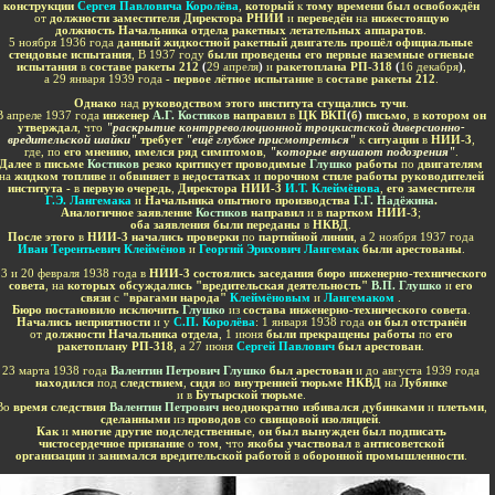
конструкции
Сергея Павловича Королёва
,
который
к
тому времени был освобождён
от
должности заместителя Директора РНИИ
и
переведён
на
нижестоящую
должность Начальника отдела ракетных летательных аппаратов
.
5 ноября 1936 года
данный жидкостной ракетный двигатель прошёл официальные
стендовые испытания
, В 1937 году
были проведены его первые наземные огневые
испытания
в
составе ракеты 212
(
29 апреля
)
и
ракетоплана РП-318
(
16 декабря
)
,
а 29 января 1939 года
- первое лётное испытание
в
составе ракеты 212
.
Однако
над
руководством этого института сгущались тучи
.
В апреле 1937 года
инженер
А.Г. Костиков
направил
в
ЦК ВКП
(
б
)
письмо
, в
котором он
утверждал
, что
"раскрытие контрреволюционной троцкистской диверсионно-
вредительской шайки"
требует
"ещё глубже присмотреться"
к
ситуации
в
НИИ-3
,
где,
по
его мнению
,
имелся ряд симптомов
,
"которые внушают подозрения"
.
Далее
в
письме
Костиков
резко критикует проводимые
Глушко
работы
по
двигателям
на
жидком топливе
и
обвиняет
в
недостатках
и
порочном стиле работы руководителей
института -
в
первую очередь
,
Директора НИИ-3
И.Т. Клеймёнова
,
его заместителя
Г.Э. Лангемака
и
Начальника опытного производства
Г.Г. Надёжина
.
Аналогичное заявление
Костиков
направил
и в
партком НИИ-3
;
оба заявления были переданы
в
НКВД
.
После этого
в
НИИ-3 начались проверки
по
партийной линии
, а 2 ноября 1937 года
Иван Терентьевич Клеймёнов
и
Георгий Эрихович Лангемак
были арестованы
.
13 и 20 февраля 1938 года в
НИИ-3 состоялись заседания бюро инженерно-технического
совета
, на
которых обсуждались "вредительская деятельность"
В.П. Глушко
и
его
связи
с
"врагами народа"
Клеймёновым
и
Лангемаком
.
Бюро постановило исключить
Глушко
из
состава
инженерно-технического совета
.
Начались неприятности
и у
С.П. Королёва
: 1 января 1938 года
он был отстранён
от
должности Начальника отдела
, 1 июня
были прекращены работы
по
его
ракетоплану РП-318
, а 27 июня
Сергей Павлович
был арестован
.
23 марта 1938 года
Валентин Петрович Глушко
был арестован
и до августа 1939 года
находился
под
следствием
,
сидя
во
внутренней тюрьме НКВД
на
Лубянке
и в
Бутырской тюрьме
.
Во
время следствия
Валентин Петрович
неоднократно избивался дубинками
и
плетьми
,
сделанными
из
проводов
со
свинцовой изоляцией
.
Как
и
многие другие подследственные
,
он был вынужден был подписать
чистосердечное признание
о
том
, что
якобы участвовал
в
антисоветской
организации
и
занимался вредительской работой
в
оборонной промышленности
.
-