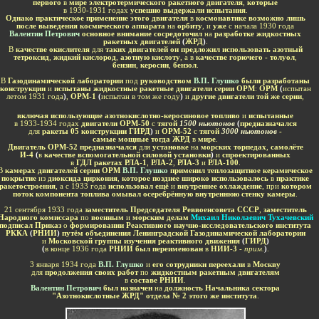
первого
в
мире электротермического ракетного двигателя
,
которые
в 1930-1931 годах
успешно выдержали испытания
.
Однако практическое применение этого двигателя
в
космонавтике возможно лишь
после выведения космического аппарата
на
орбиту
, и
уже
с начала 1930 года
Валентин Петрович
основное внимание сосредоточил
на
разработке жидкостных
ракетных двигателей
(
ЖРД
)
.
В
качестве окислителя
для
таких двигателей он предложил использовать азотный
тетроксид
,
жидкий кислород
,
азотную кислоту
, а в
качестве горючего - толуол
,
бензин
,
керосин
,
бензол
.
В
Газодинамической лаборатории
под
руководством
В.П. Глушко
были разработаны
конструкции
и
испытаны жидкостные ракетные двигатели серии ОРМ
:
ОРМ
(
испытан
летом 1931 года
)
,
ОРМ-1
(
испытан в том же году
)
и
другие двигатели той же серии
,
включая использующие азотнокислотно-керосиновое топливо
и
испытанные
в 1933-1934 годах
двигатели ОРМ-50
с
тягой
1500 ньютонов
(
предназначался
для
ракеты 05 конструкции ГИРД
)
и
ОРМ-52
с
тягой
3000 ньютонов
-
самые мощные тогда ЖРД
в
мире
.
Двигатель ОРМ-52 предназначался
для
установке
на
морских торпедах
,
самолёте
И-4
(
в
качестве вспомогательной силовой установки
)
и
спроектированных
в
ГДЛ ракетах РЛА-1
,
РЛА-2
,
РЛА-3
и
РЛА-100
.
В
камерах двигателей серии ОРМ
В.П. Глушко
применил теплозащитное керамическое
покрытие
из
диоксида циркония
,
которое позднее широко использовалось
в
практике
ракетостроения
, а с 1933 года
использовал ещё
и
внутреннее охлаждение
, при
котором
поток компонента топлива омывал осеребрённую внутреннюю стенку камеры
.
21 сентября 1933 года
заместитель Председателя Реввоенсовета СССР
,
заместитель
Народного комиссара
по
военным
и
морским делам
Михаил Николаевич Тухачевский
подписал Приказ
о
формировании Реактивного научно-исследовательского института
РККА
(
РНИИ
)
путём объединения Ленинградской Газодинамической лаборатории
и
Московской группы изучения реактивного движения
(
ГИРД
)
(
в конце 1936 года
РНИИ был переименован
в
НИИ-3
- прим.
)
.
3 января 1934 года
В.П. Глушко
и
его сотрудники переехали
в
Москву
для
продолжения своих работ
по
жидкостным ракетным двигателям
в
составе РНИИ
.
Валентин Петрович
был назначен
на
должность Начальника сектора
"Азотнокислотные ЖРД" отдела № 2 этого же института
.
-