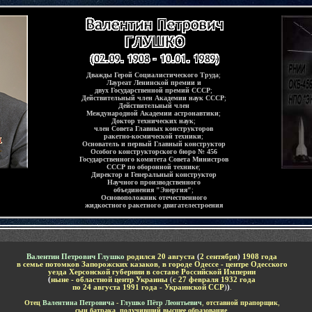
Дважды Герой Социалистического Труда
;
Лауреат Ленинской премии и
двух Государственной премий СССР
;
Действительный член Академии наук СССР
;
Действительный член
Международной Академии астронавтики
;
Доктор технических наук
;
член Совета Главных конструкторов
ракетно-космической техники
;
Основатель и первый Главный конструктор
Особого конструкторского бюро № 456
Государственного комитета Совета Министров
СССР по оборонной технике
;
Директор и Генеральный конструктор
Научного производственного
объединения "Энергия"
;
Основоположник отечественного
жидкостного ракетного двигателестроения
-
Валентин Петрович Глушко
родился 20 августа
(
2 сентября
)
1908 года
в семье потомков Запорожских казаков
,
в городе Одессе - центре Одесского
уезда Херсонской губернии в составе Российской Империи
(
ныне - областной центр Украины
(
с 27 февраля 1932 года
по 24 августа 1991 года - Украинской ССР
)
)
.
-
Отец
Валентина Петровича
-
Глушко Пётр Леонтьевич
,
отставной прапорщик
,
сын батрака
,
получивший высшее образование
.