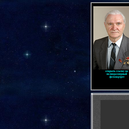
-
открыть ссылку на
полноразмерный
фотопортрет
-