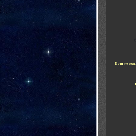
В
В
эти же год