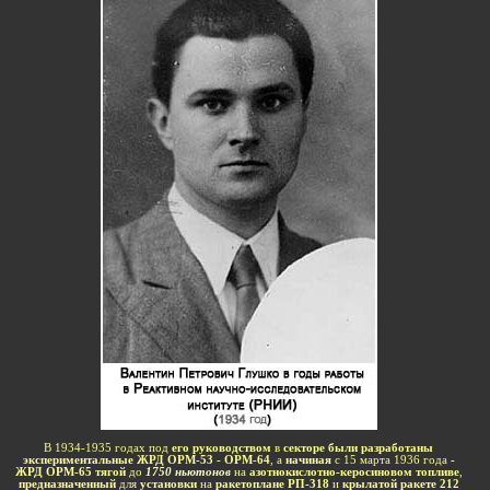
-
В 1934-1935 годах под
его руководством
в
секторе были разработаны
экспериментальные ЖРД ОРМ-53 - ОРМ-64
, а
начиная
с 15 марта 1936 года
-
ЖРД ОРМ-65 тягой
до
1750 ньютонов
на
азотнокислотно-керосиновом топливе
,
предназначенный
для
установки
на
ракетоплане РП-318
и
крылатой ракете 212