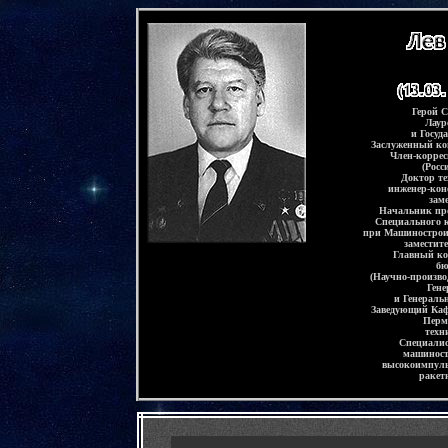
-
Герой 
Лаур
и Госуд
Заслуженный ко
Член-корре
(Росс
Доктор те
инженер-кон
зам
Начальник про
Специального к
при Машиностроит
заместит
.
Главный ко
.
бю
,
(Научно-произво
,
Ген
,
и Генерал
,
Заведующий Каф
,
Пермс
,
техн
,
Специалис
,
машиност
,
высокоимпуль
,
ракет
,
-