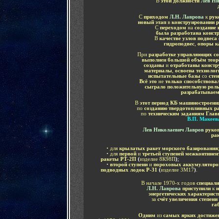
В
этой должности
Лев Н
С
приходом
Л.Н. Лаврова
к
рук
новый этап
в
конструировании 
С
переходом
на
создание
была разработана конст
В
качестве узлов подвеса
гидроподвес
,
опоры к
При
разработке управляющих с
выполнен большой объём теор
созданы
и
отработаны конст
материалы
,
освоена технолог
испытательные базы
со
сте
Всё это
не
только способствова
сыграло положительную рол
разрабатываем
В
этот период КБ машиностроен
по
созданию твердотопливных ра
по
техническим заданиям Глав
В.П. Макеев
Лев Николаевич Лавров
руко
ра
....
•
для
крылатых ракет морского базирования
....
•
для
первой
и
третьей ступеней межконтинен
ракеты РТ-2П
(
изделие 8К98П
)
;
....
•
второй ступени
и
пороховых аккумуляторо
подводных лодок Р-31
(
изделие 3М17
)
.
В начале 1970-х годов
специал
Л.Н. Лаврова
приступили
к
и
энергетических характерис
за
счёт увеличения степен
га
Одним
из
самых ярких достиже