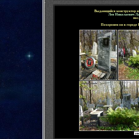
-
Выдающийся конструктор и
Лев Николаевич Л
пос
Похоронен он в городе
ув