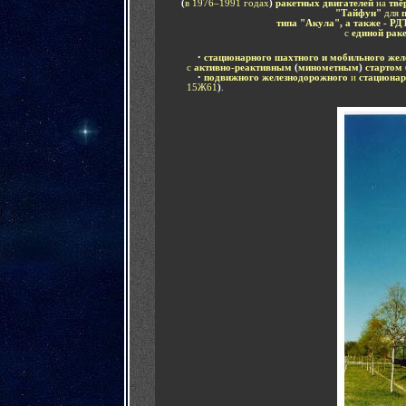
(
в 1976–1991 годах
)
ракетных двигателей
на
твё
"Тайфун"
для
типа "Акула", а также - РД
с
единой рак
....
•
стационарного шахтного и мобильного жел
с
активно-реактивным
(
минометным
)
стартом
....
•
подвижного железнодорожного
и
стационар
15Ж61
)
.