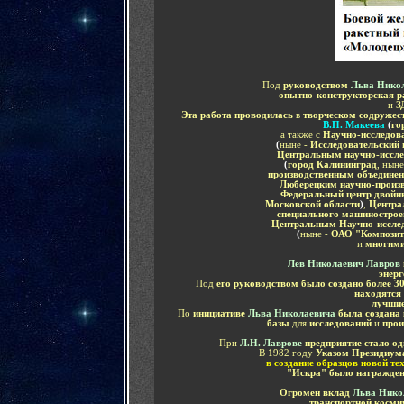
Под
руководством
Льва Нико
опытно-конструкторская 
и
З
Эта работа проводилась
в
творческом содружес
В.П. Макеева
(
го
а также с
Научно-исследова
(
ныне -
Исследовательский 
Центральным научно-иссле
(
город Калининград
, ныне
производственным объедине
Люберецким научно-произ
Федеральный центр двойн
Московской области
)
,
Центра
специального машинострое
Центральным Научно-исслед
(
ныне -
ОАО "Композит
и
многими
Лев Николаевич Лавров
энерг
Под
его руководством было создано более 3
находятся
лучшие
По
инициативе
Льва Николаевича
была создана 
базы
для
исследований
и
прои
При
Л.Н. Лаврове
предприятие стало о
В 1982 году
Указом Президиум
в создание образцов новой те
"Искра" было награжден
Огромен вклад
Льва Нико
транспортной косми