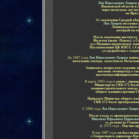
Лев Николаевич Лавров
Ивановской области в 
через несколько лет по
на Ярос
По
окончании Средней общ
Лев Лавров
п
оступил
Ленинградского 
который он о
После окончания института
,
Молотов
(
ныне -Пермь
)
, в
Сп
при
Машиностроительном заво
Постановления ЦК КПСС
и
Со
для
разработки
и
созда
До 1967 года
Лев Николаевич Лавров
заним
начальник сектора
,
заместитель Начальн
Занимаясь вопросами создания э
высоких температур
и
си
высококвалифицированны
В марте 1965 года в
связи
с
ликвид
Министерств СКБ-172 было
машиностроительного завода 
общего машиностроения 
Приказом Министра общего ма
СКБ-172 было преобразова
С 1968 года
Лев Николаевич Лавро
После ухода
на
преподавательс
Михаила Юрьевича Цирюльн
на
должность Главно
(
с 1975 года -
Научно-пр
В мае 1987 года
он был назн
и
Генерального директора На