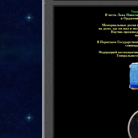
-
Уве
В честь
Льва Никола
в Орджони
Мемориальные доски в
на доме
,
где он жил в по
Научно-производ
н
В Пермском Государствен
стипенд
Федерацией космонавтик
Генерального