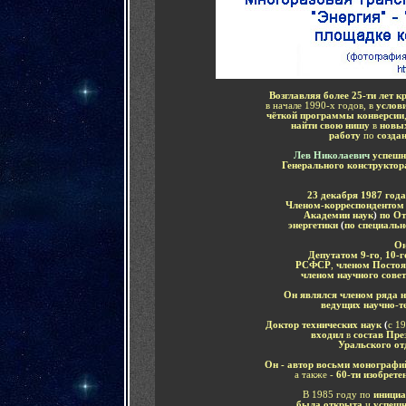
Возглавляя более 25-ти лет 
в начале 1990-х годов, в
услов
чёткой программы конверсии
найти свою нишу
в
новы
работу
по
созда
Лев Николаевич
успешн
Генерального конструкт
23 декабря 1987 год
Членом-корреспондентом
Академии наук
)
по От
энергетики
(
по специальн
Он
Депутатом 9-го
,
10-
РСФСР
,
членом Посто
членом научного сов
Он являлся членом ряда 
ведущих научно-т
Доктор технических наук
(
с 1
входил
в
состав Пре
Уральского о
Он - автор восьми монограф
а также -
60-ти изобрете
В 1985 году по
инициа
была открыта
и
успешн