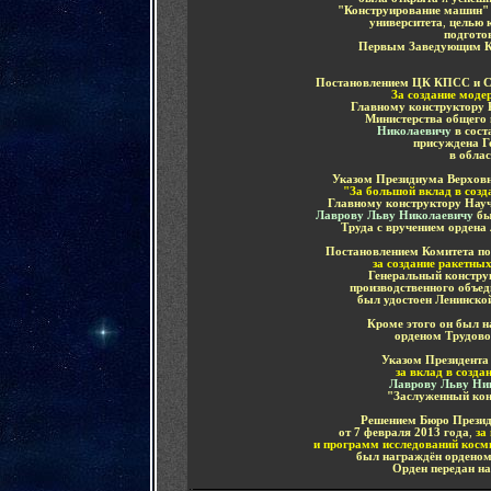
"Конструирование машин" 
университета
,
целью 
подгото
Первым Заведующим К
Постановлением ЦК КПСС и Со
За создание моде
Главному конструктору 
Министерства общего
Николаевичу
в сост
присуждена Г
в облас
Указом Президиума Верховн
"За большой вклад в созд
Главному конструктору Науч
Лаврову Льву Николаевичу
бы
Труда с вручением ордена
Постановлением Комитета по
за создание
ракетных
Генеральный констру
производственного объе
был
удостоен
Ленинской
Кроме этого он был 
орденом Трудово
Указом Президента
за вклад в созда
Лаврову Льву Ни
"Заслуженный кон
Решением Бюро Презид
от 7 февраля 2013 года
,
за
и программ исследований косм
был награждён орденом
Орден передан на