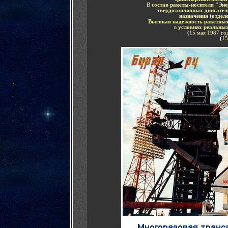
В
состав ракеты-носителя "Эн
твердотопливных двигател
назначения
(
отдел
Высокая надежность ракетных
в
условиях реальных
(
15 мая 1987 го
(
15