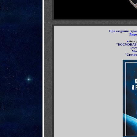
-
При
создании стра
Лавр
•
в
биог
"КОСМОНАВ
(
сост
Мос
"Столич