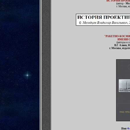
"ИСТОРИЯ ПРОЕК
(
автор -
Мол
г. Москва, 
•
"РАКЕТНО-КОСМИ
ИМЕНИ С.
(
авторы и с
В.Г. Алиев
,
Ю
г. Москва
,
издате
И
мя
Фл