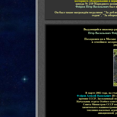
моторного оборудования в пер
завода № 219 Народного ком
Флёров Пётр Васильевич
был н
Он был также награждён
медалями
:
"За добле
годов"
,
"За оборо
Выдающийся инженер-раз
Пётр Васильевич Флё
Похоронен он
в Москве
в семейном захоро
ря
В марте 2002 года
,
на уча
Флёров Алексей Васильевич
(
0
3
(
премии СССР
;
Заслуженный из
Начальник отдела
Особого конс
Совета Министров СССР по
химического машиностроени
топливно-насосных агре
авиационной
,
р