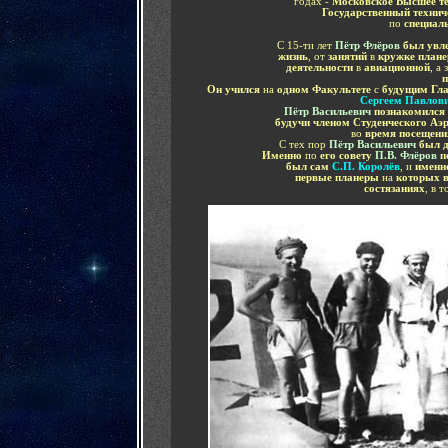
годах -
Московское Высшее те
Государственный технич
по
специал
С 15-ти лет
Пётр Флёров
был увл
жизнь
, от
занятий
в
кружке план
деятельности
в
авиационной
, а 
п
Он учился
на
одном Факультете
с
будущим Гла
Сергеем Павлов
Пётр Васильевич
познакомился
будучи членом Студенческого Аэ
во
время посещени
С тех пор
Пётр Васильевич
был 
Именно
по
его совету
П.В. Флёров
п
был сам
С.П. Королёв
, и
именн
первые планеры
на
которых в
состязаниях
, в 