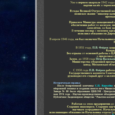
Уже в
первом квартале
1942 года 
партия колёс
и
тормозо
В годы Великой Отечественной в
воинское звание "инженер-кап
промыш
Приказом Министра авиационной 
обеспечения работ
по
колесам
,
п
самолётов
, на
базе з
В
течении месяца
с
момента орга
исполнял обязанности Дире
В апреле 1946 года,
он был назначен Начальником
В 1951 году,
П.В. Флёров
защ
Кандид
Без отрыва
от
основной работы
в
Ц
и
продолжал 
Затем
, до 1958 года
Пётр Василье
Министерства оборонной пром
завод
;
Московская обла
С
1958 года
П.В. Флёров
работ
Государственного комитета Совет
руководил его старый друг
и
колле
Историческая справка
:
.....
После безвременной кончины
С.П. Королёва
оборонной технике и создании вместо него Минис
Завода № 88 было образовано ЦКБЭМ - Централь
мая 1974 года
- Научно-производственное объедин
Публичное Акционерное общество "Ракетно-косми
Работая
на
этом предприятии
до
Ст
аршим инженером
,
Старшим науч
научным сотрудником
,
Начальн
исполняющим обязанности Начальника отдела
(
д