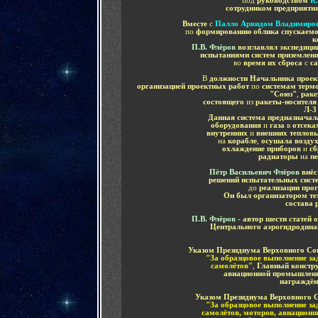
под
руководством
К
сотрудником предприяти
Вместе
с
Палло Арвидом Владимиро
по
формированию облика спускаемо
к
П.В. Флёров
возглавлял экспедици
испытаниями систем приземлен
во
время их сброса
с
с
В
должности Начальника проек
организацией
проектных работ
по
системам терм
"Союз"
,
раке
состоящего
из
ракеты-носителя
Л-
Данная система предназнача
оборудования
и
газа
в
отсека
внутренних
и
внешних тепловы
на
корабле
,
осушала возду
охлаждение приборов
и
сб
радиаторы
на
п
Пётр Васильевич Флёров
внёс
решений испытательных сист
до
реализации про
Он был организатором те
состава 
П.В. Флёров
- автор шести статей
Центрального аэрогидродина
Указом Президиума Верховного Сов
"За образцовое выполнение за
самолётов"
,
Главный констр
авиационной промышлен
награждён
Указом Президиума Верховного С
"За образцовое выполнение за
самолётов, моторов, авиационн