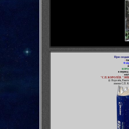
При созда
•
би
Флёр
и
КОРО
в период
опу
"С.П. КОРОЛЁВ. "Э
(
г. Королёв, Раке
имени С.П. К