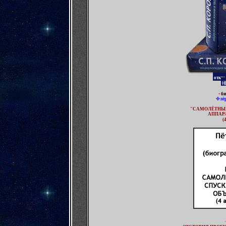
откры
(ф
•
би
Флёр
"САМОЛЁТНЫ
АППАРА
(