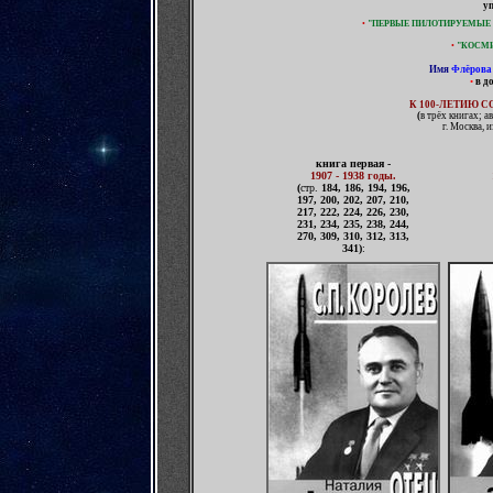
уп
•
"ПЕРВЫЕ ПИЛОТИРУЕМЫЕ 
•
"КОСМИ
Имя
Флёрова
•
в д
К 100-ЛЕТИЮ С
(
в трёх книгах;
а
г. Москва, 
книга первая -
1907 - 1938 годы.
(
стр.
184, 186, 194, 196,
197, 200, 202, 207, 210,
217, 222, 224, 226, 230,
231, 234, 235, 238, 244,
270, 309, 310, 312, 313,
341)
: