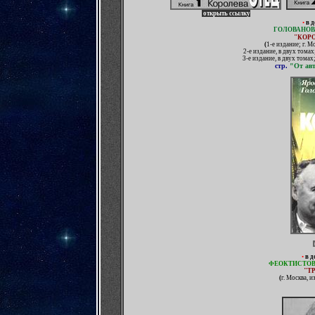
открыть ссылку
•
в 
ГОЛОВАНОВ
"КОРО
(
1-е издание; г. М
2-е издание, в двух томах
3-е издание, в двух томах
стр.
"От ав
•
в д
ФЕОКТИСТОВ
"Т
(
г. Москва, 