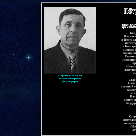
-
Кан
Начальн
в
Централ
инстит
в Констр
и завода
авиацио
Главный
Народног
пр
Начал
аэрогид
им
открыть ссылку на
полноразмерный
Стар
фотопортрет
Нача
научный с
замес
исп
Нач
констру
Госуда
Стар
Централь
экспери
(На
об
-