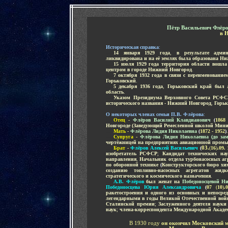
Пётр Васильевич Флёр
в 
Историческая справка
:
.....
14 января 1929 года
,
в результате адми
ликвидирована и на её землях была образована Ни
.....
15 июля 1929 года территория области вошла
центром в городе Нижний Новгород
.
.....
7 октября 1932 года в связи с переименовани
Горьковский
.
.....
5 декабря 1936 года
,
Горьковский край был 
область
.
.....
Указом Президиума Верховного Совета РСФСР
исторического названия - Нижний Новгород
,
Горьк
-
О некоторых членах семьи П.В. Флёрова
:
.....
Отец
-
Флёров Василий Клавдианович
(
1868
Новгороде (Заведующий Ремесленной школой Мини
.....
Мать
-
Флёрова Лидия Николаевна
(
1872 - 1952
)
.
.....
Супруга
-
Флёрова Лидия Николаевна (до зам
чертёжницей на предприятиях авиационной пром
.....
Брат
-
Флёров Алексей Васильевич
(
03.
(
16
)
.09.
изобретатель
РСФСР
;
Кандидат технических на
направления
,
Начальник отдела турбонасосных аг
по
оборонной технике
(
Конструкторского бюро хи
созданию топливно-насосных агрегатов жид
стратегического и космического назначения
.
.....
А.В. Флёров
был женат на
Победоносцевой Н
Победоносцева Юрия Александровича
(
07
(
10
)
.
ракетостроения
и
од
ного из основных и непосре
легендарными в годы Великой Отечественной вой
Сталинской премии
;
Заслуженного деятеля наук
наук
;
члена-корреспондента Международной Акаде
В 1930 году
он окончил Московский 