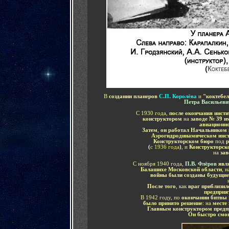
В
создании планеров
С.П. Королёва
и
"коктебе
Петра Васильеви
С 1930 года,
после окончания инсти
конструктором
на
заводе № 39 и
авиационн
Затем
,
он работал
Начальником 
Аэрогидродинамическом инст
Конструкторском бюро
под
р
(
с 1936 года
)
, и
Конструкторск
на
зав
С ноября 1940 года,
П.В. Флёров
явля
Балашихе Московской области
, 
войны были созданы будущие
После того
, как
враг приблизи
предприя
В 1942 году, по
окончании битвы
было принято решение
:
на
месте
Главным конструктором предп
Он быстро смог