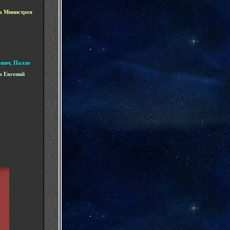
та Министров
ович
;
Палло
в Евгений