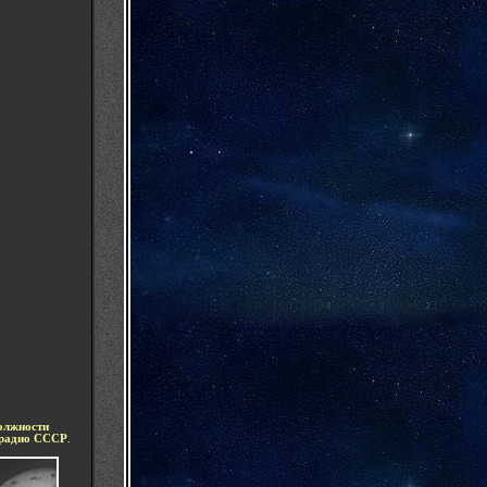
олжности
лерадио СССР
.