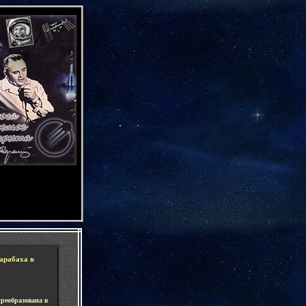
-
арабаха в
реобразована в