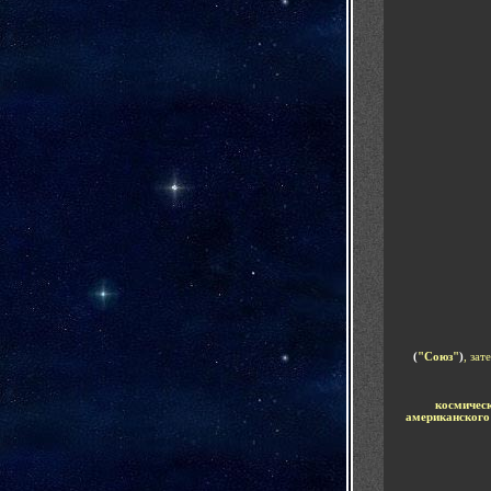
(
"Союз"
)
, зат
космическ
американского