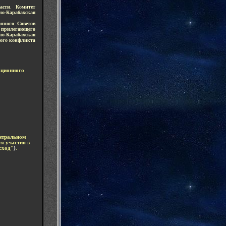
асти
.
Комитет
о-Карабахская
онного Советов
 прилегающего
о-Карабахская
нного конфликта
ационного
нтральном
ля
участия
в
сход"
)
.