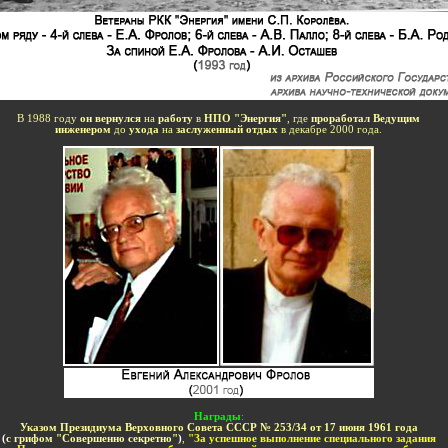
-
В 1988 году
он вернулся
на
работу
в
НПО "Энергия"
, где
проработал Ведущим
инженером
до
ухода
на
заслуженный отдых
в декабре 2000 года.
-
-
Награды
:
Указом Президиума Верховного Совета СССР
№ 253/34
от
17 июня 1961 года
(
с грифом "Совершенно секретно"
)
,
"За
успешное выполнение специального задания