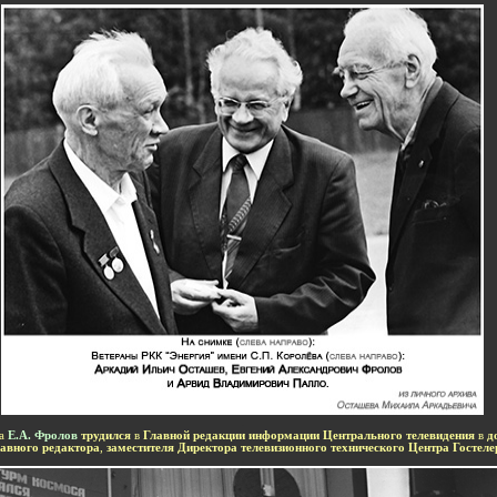
-
а
Е.А. Фролов
трудился
в
Главной редакции информации Центрального телевидения
в
д
лавного редактора
,
заместителя Директора телевизионного технического Центра Госте
-