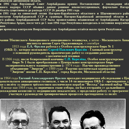
абахскую автономную область
.
я 1991 года Верховный Совет Азербайджана принял Постановление о ликвидации обл
онного надзора СССР объявил данное решение неконституционным
,
формально Нагорн
бласть существовала до распада СССР 26 декабря 1991 года
.
ря 1991 года на совместной сессии Нагорно-Карабахского областного и Шаумяновского рай
епутатов Азербайджанской ССР в границах Нагорно-Карабахской автономной области
и
ого района Азербайджанской ССР
была провозглашена независимая от Азербайджана Нагорн
 Республика Арцах
,
после чего до 5 мая 1994 года Республика находилась в состоянии вооружё
аном
.
щее время под контролем Вооружённых сил Азербайджана оста
ётся около трети Республики
.
-
чания Тбилисского Авиационного авиационного техникума
, а затем
- Московского Ави
института имени Серго Орджоникидзе
,
с сентября
1953 года
Е.А. Фролов
работал
в
Особом конструкторском бюро № 1
(
ОКБ-1
)
,
которое возглавлял
Сергей Павлович Королёв
- Главный конструктор
и
основной руководитель практических работ
по
созданию ракетной
и
космической техники
.
В 1966 году,
после безвременной кончины
С.П. Королёва
,
Особое конструкторское
бюро № 1 было преобразовано
в
Центральное конструкторское бюро
экспериментального машиностроения
(
с 1974 года
- Научно-производственное
объединение "Энергия"
;
с 1989 года -
Ракетно-космическая корпорация
"Энергия" имени С.П. Королёва"
,
город Королёв
,
Московской области
)
.
ля 1964 года
Евгений Александрович Фролов
проходил медицинское обследование
в
Це
довательском авиационном госпитале
, в
числе 14-ти инженеров ОКБ-1 - претендентов
д
вке
к
полёту
на
первом трёхместном космическом корабле "Восход"
(
целевой набор "Во
В конце мая 1964 года, на
первичном этапе отбора
,
он был отстранён
от
дальнейшего
рохождения комиссии
по
медицинским показателям
, и
продолжил работу
по
программе
участвуя
в
руководстве тренировочным процессом претендентов
на
полёт
.
-