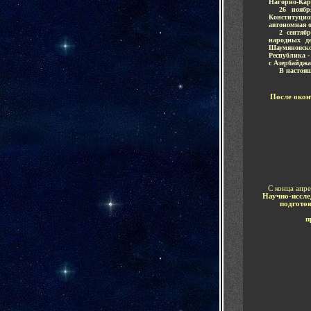
Нагорно-Кар
.....
26 ноябр
Конституци
автономная о
.....
2 сентяб
народных д
Шаумяновск
Республика -
с Азербайдж
.....
В настоя
После окон
С конца апре
Научно-иссле
подгото
п