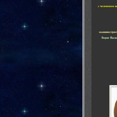
с человеком н
машинострое
Борис Васи