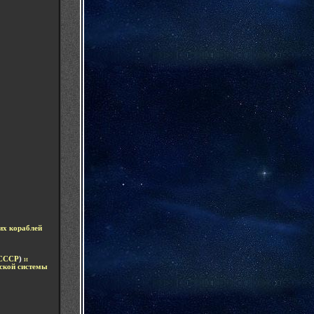
их кораблей
СССР
)
и
ской системы