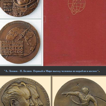
-
.
"А. Леонов - П. Беляев
.
Первый в Мире выход человека из корабля в космос"
-