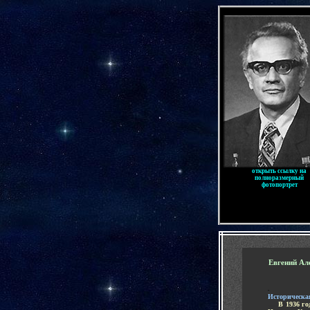
-
открыть ссылку на
полноразмерный
фотопортрет
-
Евгений Ал
-
Историческа
.....
В 1936 г