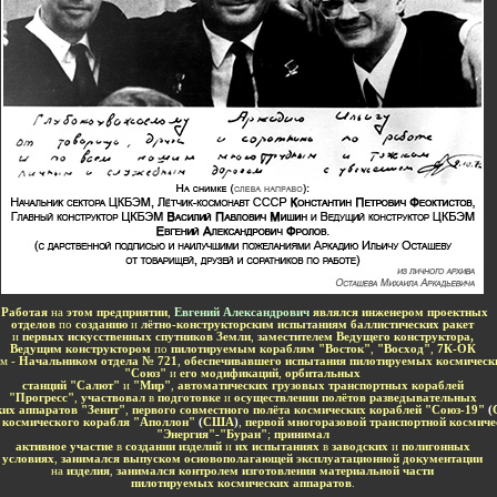
-
Работая
на
этом предприятии
,
Евгений Александрович
являлся инженером проектных
отделов
по
созданию
и
лётно-конструкторским испытаниям баллистических ракет
и
первых искусственных спутников Земли
,
заместителем Ведущего конструктора,
Ведущим конструктором
по
пилотируемым кораблям "Восток"
,
"Восход"
,
7К-ОК
ем -
Начальником отдела № 721
,
обеспечивавшего испытания пилотируемых космическ
"Союз"
и
его модификаций
,
орбитальных
станций "Салют"
и
"Мир"
,
автоматических грузовых транспортных кораблей
"Прогресс"
,
участвовал
в
подготовке
и
осуществлении полётов разведывательных
их аппаратов "Зенит"
,
первого совместного полёта космических кораблей "Союз-19"
(
 космического корабля "Аполлон"
(
США
)
,
первой многоразовой транспортной космиче
"Энергия"-"Буран"
;
принимал
активное участие
в
создании изделий
и
их испытаниях
в
заводских
и
полигонных
условиях
,
занимался выпуском основополагающей эксплуатационной документации
на
изделия
,
занимался
контролем изготовления материальной части
пилотируемых космических аппаратов
.
-