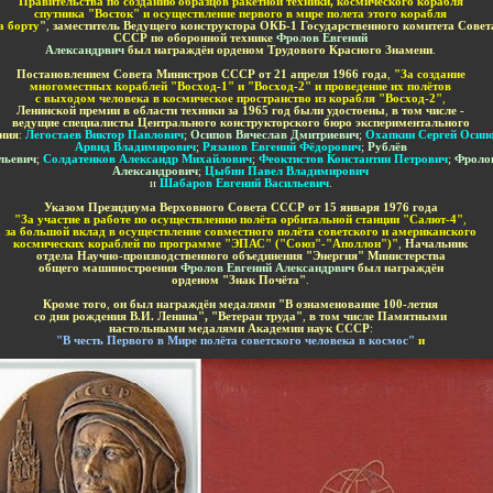
Правительства по созданию образцов ракетной техники, космического корабля
спутника "Восток" и осуществление первого в мире полета этого корабля
а борту
"
,
заместитель Ведущего конструктора ОКБ-1 Государственного комитета Сове
СССР по оборонной технике
Фролов Евгений
Александрвич
был награждён
орденом
Трудового Красного Знамени
.
Постановлением Совета Министров СССР от
21 апреля 19
66
года
,
"За создание
многоместных кораблей "Восход-1" и "Восход-2" и проведение их полётов
с выходом человека в космическое пространство из корабля "Восход-2"
,
Ленинской премии в области техники за 1965 год были удостоены
,
в том числе -
ведущие специалисты Центрального конструкторского бюро экспериментального
ния
:
Легостаев Виктор Павлович
;
Осипов Вячеслав Дмитриевич
;
Охапкин Сергей Осип
Арвид Владимирович
;
Рязанов Евгений Фёдорович
;
Рублёв
льевич
;
Солдатенков Александр Михайлович
;
Феоктистов Константин Петрович
;
Фроло
Александрович
;
Цыбин Павел Владимирович
и
Шабаров Евгений Васильевич
.
Указом Президиума Верховного Совета СССР
от 15 января 1976 года
"За участие в работе по осуществлению полёта орбитальной станции "Салют-4"
,
за большой вклад в осуществление совместного полёта советского и американского
космических кораблей по программе "ЭПАС" ("Союз"-"Аполлон")"
,
Начальник
отдела Научно-производственного объединения "Энергия" Министерства
общего машиностроения
Фролов Евгений Александрвич
был награждён
орденом
"Знак Почёта"
.
Кроме того
,
он был награждён медалями "В ознаменование 100-летия
со дня рождения В.И. Ленина", "Ветеран труда"
,
в том числе Памятными
настольными медалями Академии наук СССР
:
"В честь Первого в Мире полёта советского человека в космос"
и
-