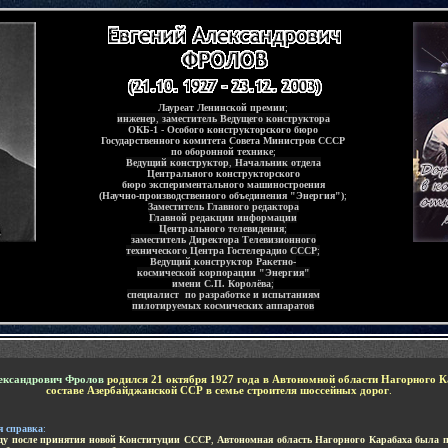
Лауреат Ленинской премии
;
инженер
,
заместитель
Ведущего конструктора
ОКБ-1 - Особого конструкторского бюро
Государственного комитета Совета Министров СССР
по оборонной технике
;
Ведущий конструктор
,
Начальник отдела
Центрального конструкторского
бюро экспериментального машиностроения
(Научно-производственного объединения "Энергия")
;
Заместитель Главного редактора
Главной редакции информации
Центрального телевидения
;
заместитель Директора Телевизионного
технического Центра Гостелерадио СССР
;
Ведущий конструктор Ракетно-
космической корпорации "Энергия"
имени С.П. Королёва
;
специалист
по разработке и испытаниям
пилотируемых космических аппаратов
-
ександрович Фролов
родился
21 октября 1927 года
в
Автономной области Нагорного К
составе Азербайджанской ССР в семье строителя шоссейных дорог
.
я справка
:
оду после принятия новой Конституции СССР
,
Автономная область Нагорного Карабаха была п