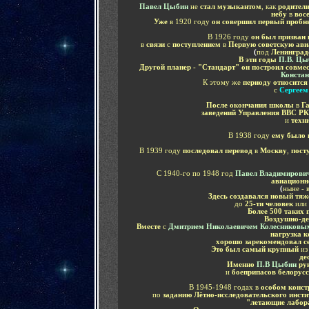
Павел Цыбин
не
стал музыкантом
, как
родител
небу
в
восе
Уже
в 1920 году
он совершил первый пробн
В 1926 году
он был призван
в
связи
с
поступлением
в
Первую советскую ави
(
под
Ленингра
В эти годы
П.В. Ц
Другой планер - "Стандарт" он построил совме
Конста
К этому же
периоду относитс
с
Сергеем
После окончания школы
в
Г
заведений Управления ВВС Р
и
техн
В 1938 году
ему было п
В 1939 году
последовал перевод
в
Москву
,
пост
С 1940-го по 1948 год
Павел Владимирови
авиационн
(
ныне - 
Здесь создавался новый тя
до
25-ти человек
или
Более 500 таких 
Воздушно-д
Вместе
с
Дмитрием Николаевичем Колесников
нагрузка к
хорошо зарекомендовал с
Это был самый крупный
и
де
Именно
П.В Цыбин
ру
и
боеприпасов белорус
В 1945-1948 годах в
особом конст
по
заданию Лётно-исследовательского инст
"летающие лабор