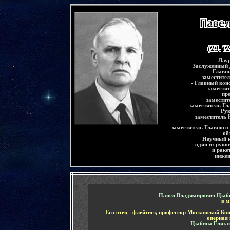
-
Лаур
Заслуженный 
Главн
заместите
- Главный кон
замести
пр
заместит
заместитель Гл
Рук
заместитель
заместитель Главного
об
Научный к
один из руко
и раке
инжен
-
Павел Владимирович Цыб
в м
Его отец - флейтист, профессор Московской Ко
оперная
Цыбина Елиза