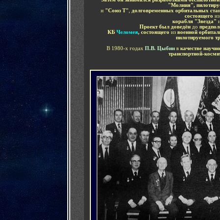
"Молния", пилотиру
и
"Союз Т"
,
долговременных
орбитальных ста
состоящего
из
корабля "Звезда"
Проект был доведён
до
предпол
КБ
Челомея
, состоящего
из
военной орбитал
пилотируемого т
В 1980-х годах
П.В. Цыбин
в
качестве научн
транспортной-косми