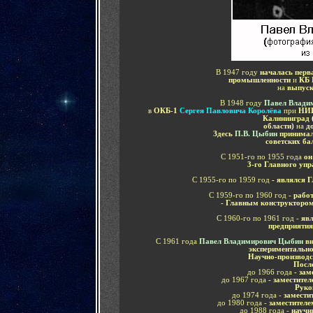
В 1947 году
началась пер
промышленности
и
КБ
на
выпуск
В 1948 году
Павел Влади
в
ОКБ-1
Сергея Павловича Королёва
при
НИИ
Калининград
области
)
на
д
Здесь
П.В. Цыбин
принимал
советских ба
С 1951-го по 1955 года
он
3-го Главного уп
С 1955-го по 1959 год
- являлся 
С 1959-го по 1960 год
-
работ
- Главным конструктором
С 1960-го по 1961 год -
явл
предприятия
С 1961 года
Павел Владимирович Цыбин
в
экспериментальн
Научно-производс
Посл
до 1966 года
- зам
до 1967 года
- заместител
Руко
до 1974 года -
замести
до 1980 года -
заместителе
до 1988 года -
научн