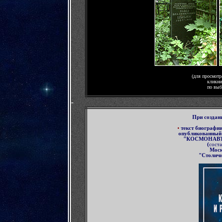
(для просмотр
кликни
по выб
-
П
ри создан
•
текст биографи
опубликованны
"КОСМОНАВТ
(
соста
Мос
"Столичн