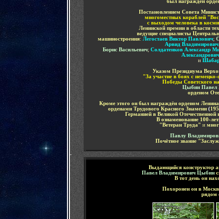
был награждён орде
Постановлением Совета Минис
многоместных кораблей "Восх
с выходом человека в косми
Ленинской премии в области те
ведущие специалисты Центральн
машиностроения
:
Легостаев Виктор Павлович
;
О
Арвид Владимирович
Борис Васильевич
;
Солдатенков Александр М
Александрови
и
Шабар
Указом Президиума Верхов
"За участие в боях с немецко
Победы Советского на
Цыбин Павел 
орденом От
Кроме этого он был награждён
орденом Ленин
орденами Трудового Красного Знамени
(
195
Германией в Великой Отечественной 
В ознаменование 100-лет
"Ветеран Труда"
и
мног
Павлу Владимиро
Почётное звание
"Заслуж
-
Выдающийся
конструктор а
Павел Владимирович Цыбин
с
В тот день он нах
Похоронен он в Москв
рядом 