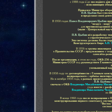
с 1988 года и до
последнего дня
- исполняющим обяза
Приказом Министра оборо
П.В. Цыбин
был уволен
и продолжил свою деяте
В 1950 годах
Павел Владимирович Цыбин
при
"воздух - море"
для
противовоздушной 
(
ныне - Центральный науч
П.В. Цыбин
вёл разработку тя
и
стратегического
Эти системы должны были стар
Конструкторского бюро
А.Н. 
В 1956-м
группа инженеров
в
Правительство СССР
с
предложением
о
соз
самолёта-раз
После организации
, в этом же году,
ОКБ-256
п
Министров СССР
под
руководством Главного
уменьшенный вар
В 1958 году по
договорённости
с
Главным конст
возвpащаемого
с
оpбиты пилотиpy
Но в октябре 1959 года, в
рамках происходившег
П.В. Цыбина
сначала
в
ОКБ
Владимира Михайловича Мяси
года
вместе
с
расф
Владимира Николаевича Чело
по
В
В конце 1960 года
после возвращения
в
О
конструированию первого советского спутни
"Восток
состоя
Затем он занимался разработками беспилотно