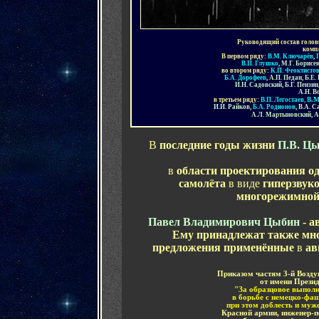
Руководящий состав голов
комп
В первом ряду:
В.М. Ключарёв
,
В.П. Глушко
,
М.Г. Борисе
во втором ряду:
К.П. Феоктисто
Б.А. Дорофеев
,
А.П. Педан
,
Б.Е.
И.Н. Садовский
,
Б.Г. Пензин
А.Н. В
.
в третьем ряду:
В.П. Легостаев
,
В
И.И. Райков
,
Б.А. Родионов
,
В.А. С
А.Л. Мартыновский
,
А
В
последние годы жизни
П.В. Ц
в
области проектирования о
самолёта
в виде
гиперзвук
многорежимной
Павел Владимирович Цыбин
- а
Ему принадлежат также мно
предложения применённые
в
ав
Приказом
частям 3-й Возд
от имени Прези
"За образцовое выполн
в борьбе с немецко-фа
при этом доблесть и муж
Красной армии, инженер-