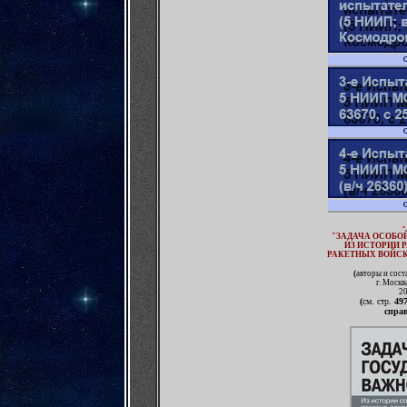
•
"ЗАДАЧА ОСОБО
ИЗ ИСТОРИИ 
РАКЕТНЫХ ВОЙСК
(
авторы и сост
г. Моск
20
(
см. стр.
49
спра