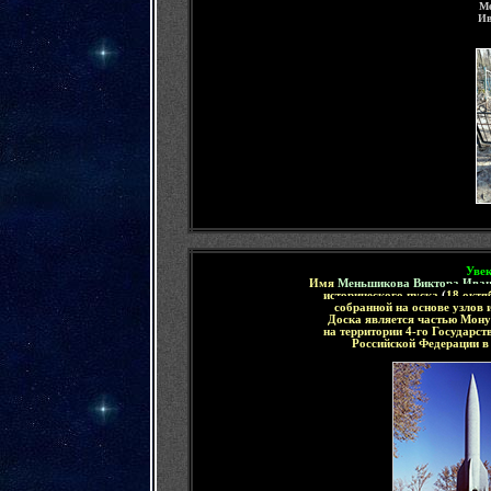
Ме
Ив
Уве
Имя
Меньшикова Виктора Иван
исторического пуска
(
18 октя
собранной на основе узлов 
Доска является частью Мону
на территории 4-го Государс
Российской Федерации
в