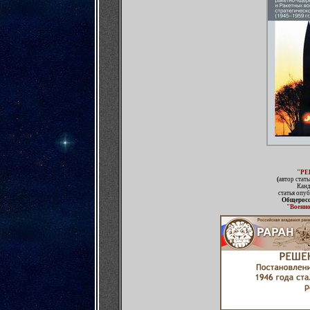
"РЕ
(
автор стать
Канд
статья опу
Общеросс
"Военн