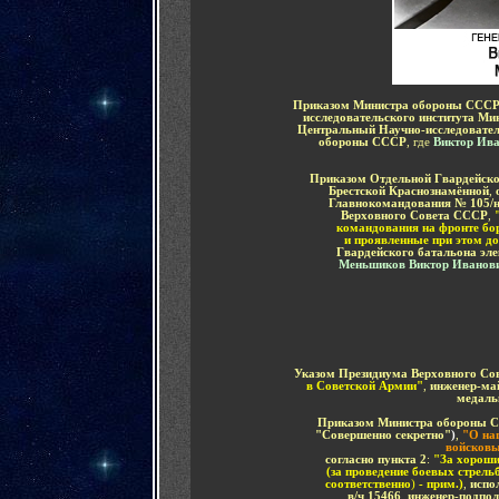
Приказом Министра обороны ССС
исследовательского института Ми
Центральный Научно-исследователь
обороны СССР
, где
В
иктор Ив
Приказом
Отдельной Гвардейско
Брестской Краснознамённой
,
Главнокомандования
№
105
/
н
Верховного Совета СССР
,
командования на фронте бо
и проявленные при этом до
Гвардейского батальона эл
Меньшиков Виктор Иванов
Указом Президиума Верховного Со
в Советской Армии
"
,
инженер-ма
медаль
Приказом Министра обороны СС
"Совершенно секретно"
)
,
"О на
войсковы
согласно пункта 2
:
"За хороши
(за проведение боевых стрел
соответственно
)
- прим.)
,
испо
в
/
ч 15466
,
инженер-подпо