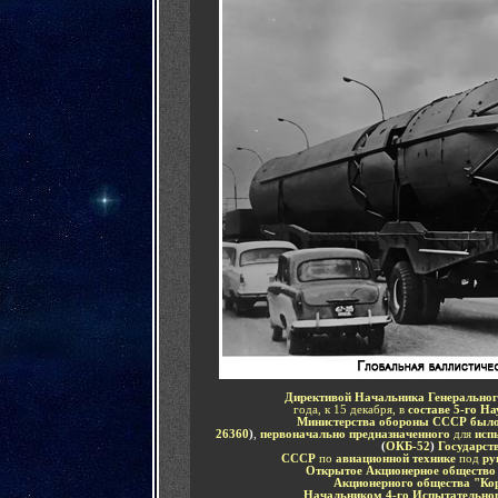
Директивой Начальника Генерально
года, к 15 декабря, в
составе 5-го На
Министерства обороны СССР было 
26360
)
,
первоначально предназначенного
для
исп
(
ОКБ-52
)
Государст
СССР
по
авиационной технике
под
ру
Открытое Акционерное обществ
Акционерного общества "Ко
Начальником 4-го Испытательног