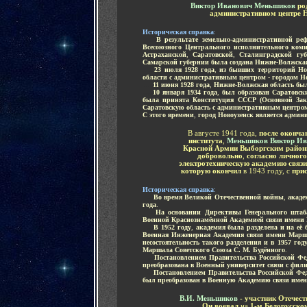
Виктор Иванович Меньшиков
р
о
административном центре Н
Историческая справка
:
...
В результате земельно-административной р
Всесоюзного Центрального исполнительного коми
Астраханской
,
Саратовской
,
Сталинградской гу
Самарской губернии была создана Нижне-Волжская
...
23 июля
1928 года
,
из бывших территорий Нов
области
с административным центром - городом Н
.....
11 июня 1928 года
,
Нижне-Волжская область бы
.....
10 января 1934 года
,
был образован Саратовск
была принята Конституция СССР (Основной Зак
Саратовскую область с административным центром
С этого времени
,
город Новоузенск является адми
В августе 1941 года,
после оконча
института
,
Меньшиков Виктор Ив
Красной Армии Выборгским район
добровольно
,
согласно личного
электротехническую академию связ
которую окончил
в 1943 году, с
при
Историческая справка
:
...
Во время Великой Отечественной войны
,
акаде
года
.
...
На основании Директивы Генерального штаб
Военной Краснознамённой Академией связи имени
...
В 1952 году
,
академия была разделена и на её 
Военная Инженерная Академия связи имени
Марш
несостоятельность такого разделения и в 1957 г
Маршала Советского Союза С. М. Будённого
.
...
Постановлением Правительства Российской Фед
преобразована в Военный университет связи с фил
...
Постановлением Правительства Российской Фед
был преобразован в Военную Академию связи име
В.И. Меньшиков
- участник Отечес
Он воевал
на
1-м Белорусско