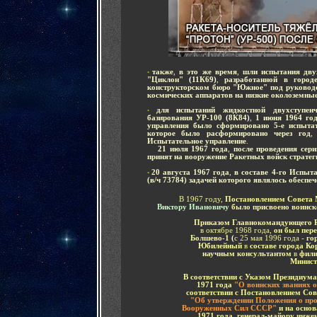
также
,
в это же время
,
шли испытания двух
•
"Циклон"
(
11К69
)
,
разработанной в горо
конструкторском бюро "Южное" под руково
космических аппаратов на низкие околоземны
-
д
ля испытаний жидкостной двухступенч
•
базирования УР-100
(
8К84
)
,
1 июня 1964 го
управления было сформировано 5-е испытат
которое было расформировано через год
Испытательное управление
.
.....
21 июля 1967 года
,
после проведения сер
принят на вооружение Ракетных войск стратег
-
20 августа 1967 года
,
в составе 4-го Испы
•
(в/ч 73784) задачей которого являлось
обеспеч
В 1967 году,
Постановлением Совета
Виктору Ивановичу
было присвоено воинск
Приказом Главнокомандующего Р
в октябре 1968 года,
он был пер
Болшево-1
(
с 25 мая 1996 года -
го
Юбилейный
в
составе города К
научным консультантом
в
фили
Минист
В соответствии с Указом Президиум
1971 года
"О воинских званиях 
соответствии с Постановлением Со
"Об утверждении Положения о пр
Вооруженных Сил СССР"
и на осно
1971 года
,
генерал-майору
инжен