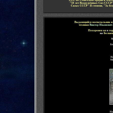
"ХХХ лет Советской Армии и Флот
"50 лет Вооружённых Сил СССР
Силах СССР" II степени
,
"За бе
Выдающийся военачальник и 
техники
Виктор Иванович
Похоронен он
в
го
на
Болше
М
Бо
Н
Ме
Н