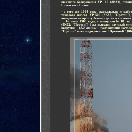
шахтного базирования УР-100
(
8К84
)
,
ставш
Советского Союза
.
-
с того же 1964 года
,
параллельно с рабо
•
тяжёлого класса УР-500
(
8К82
;
"Протон"
)
аппаратов на орбиту Земли и далее в космичес
.....
16 июля 1965 года
,
с площадки № 81
,
на 
(
8К82
;
"Протон"
)
был выведен научный спу
нагрузки -
12,2 тонны
,
положивший начало
"Протон" и его модификаций: "Протон-К"
(
8