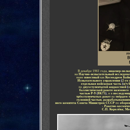
В декабре 1961 года,
инженер-полк
на
Научно-испытательный исследова
ныне
известный
как
Космодром Бай
Испытательного управления
(
2-го
отдельная войсковая часть
(
в
/
ч 
по
двухступенчатой жидкостной
(
баллистической ракете наземного
частью Р-9
(
8К75
)
,
и в
последующ
трёхступенчатых ракет
на
твёрдом 
головной частью
,
разрабатывавши
ного комитета Совета Министров СССР
по
оборон
-
Ракетно-космиче
С.П. Королёва
;
Мо