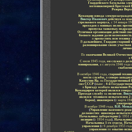
Гвардейского батальона эле
мотоинженерной Брестской 
Резерва Вер
Командир взвода электрозагражде
Виктор Иванович
действуя
на
пла
стрелкового корпуса
, с 14 января 1
проходов
в
минных полях проти
пропуска танковых подразде
Отличная организация действий сво
боевого задания дали возможность
и
пропустить всю технику
В
дальнейшем
,
Гвардии старший 
разминирование своих участков
лично
По
окончании Великой Отечестве
в
С июля 1945 года,
он служил
в
долж
минирования
, а с августа 1946 года
снабжени
В октябре 1946 года,
старший техник
место службы
, в
северо-западну
Капустин Яр
, на
Государственный 
сил СССР
(
ныне -
4-й Государстве
в
Бригаду особого назначения Р
Командиром которой являлся генера
Проходя службу
на
полигоне
,
Викт
являлся
:
техником-испытателем 2-
боров
)
,
инженером
(
с марта 19
электропр
В ноябре 1948 года,
В.И. Мень
(
Управление наземного реак
должностях
:
инженера-испытател
Начальника лаборатории
(
с 1951 г
позиции
(
с 1954 года
)
,
Начальника
Начальника 1-го отдела
,
Нача
управления
(
с 6 декабря 1955 год
управления
по
опытно-испы