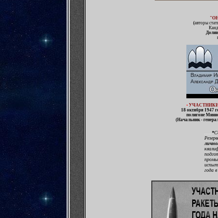
"О
(
авторы стат
Канд
Долин
•
УЧАСТНИКИ 
18 октября 1947 
полигоне Мини
(Начальник - генера
.....
*
С
Резер
лично
квали
подго
промы
испыт
года 