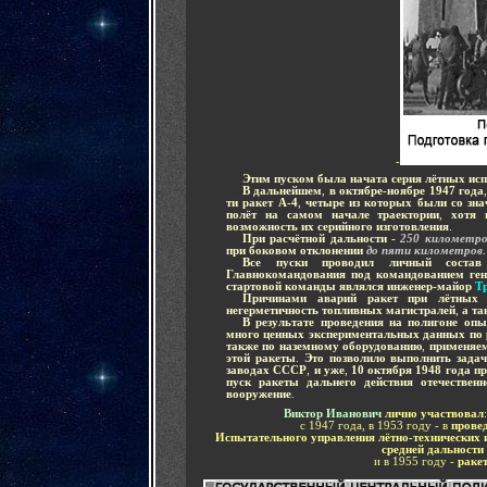
-
.....
Этим пуском была начата серия лётных ис
.....
В дальнейшем
,
в октябре-ноябре 1947 года
ти ракет А-4
,
четыре из которых были со зна
полёт на самом начале траектории
,
хотя 
возможность их серийного изготовления
.
.....
При расчётной дальности -
250 километро
при боковом отклонении
до пяти километров
.
.....
Все пуски проводил личный состав 
Главнокомандования под командованием ген
стартовой команды являлся инженер-майор
Т
.....
Причинами аварий ракет
при лётных и
негерметичность топливных магистралей
,
а та
.....
В результате проведения на полигоне оп
много ценных экспериментальных данных по р
также по наземному оборудованию
,
применяем
этой ракеты
.
Это позволило выполнить задачу
заводах СССР
,
и уже
,
10 октября 1948 года п
пуск ракеты дальнего действия отечественн
вооружение
.
Виктор Иванович
лично участвовал
с 1947 года,
в 1953 году - в
прове
Испытательного управления лётно-технических 
средней дальности
и в 1955 году -
раке