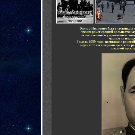
Виктор Иванович
был участником и
ческих ракет средней дальности н
испытательным управлением
совм
частью
на
площа
4 марта 1959 года,
комплекс
с
ракетой
года
состоялся первый пуск этой р
шахтной пуско