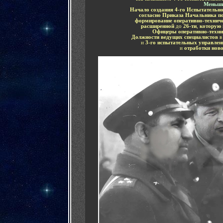
Меньши
Начало создания 4-го Испытательно
согласно Приказа Начальника п
формирование оперативно-технич
расширенной
до
26-ти
,
которую 
Офицеры оперативно-техни
Должности ведущих специалистов
в
и
3-го испытательных управлен
и
отработки ново