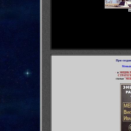
у
При созда
Меньши
•
в
ЭНЦИКЛ
СТРАТЕГ
статья
"
МЕН