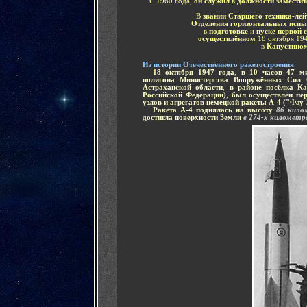
С 1960 года,
он служил
в
должности
замести
В
звании
Старш
его
техник
а
-лей
Отделения горизонтальных испы
в
подготовк
е
и
пуск
е
первой 
осуществлённ
ом
18 октября 19
в
Капустино
И
з истории Отечественного ракетостроения
:
.....
1
8 октября 1947 года
,
в 10 часов 47 м
полигона Министерства Вооружённых Сил
Астраханской области
,
в районе посёлка К
Российской Федерации
)
,
был осуществлён пе
узлов и агрегатов немецкой ракеты А-4
(
"Фау-
.....
Ракета А-4 поднялась на высоту
86 кил
достигла поверхности Земли
в 274-х километр