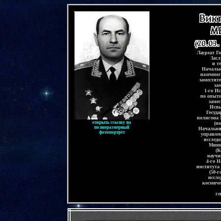
-
Лауреат Г
Засл
и т
Начальн
наземног
заместит
за
1-го И
по опыт
заме
Испы
Госуд
полигона 
открыть ссылку на
(п
полноразмерный
Начальник
фотопортрет
управле
исслед
Мини
(К
научн
4-го Н
института
(50-
иссле
космиче
ге
-