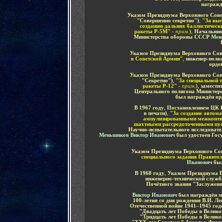
награжд
Указом Президиума Верховного Сов
"Совершенно секретно"
)
,
"За вып
созданию дальних баллистически
ракеты Р-5М
" -
прим.
)
,
Н
ачальник
Министерства обороны СССР
Мен
Указом Президиума Верховного Со
в Советской Армии
"
,
инженер-полк
орде
Указом Президиума Верховного Со
"Секретно"
)
,
"За специальной т
ракеты Р-
12" -
прим.
)
,
замести
Центрального полигона Министе
был награждён
ор
В 1967 году
,
Постановлением ЦК 
в печати
)
,
"За создание автома
ампулизированными межконти
шахтными рассредоточенными пус
Научно-испытательного исследоват
Меньшиков Виктор Иванович
был удостоен Го
Указом Президиума Верховного Сов
специального задания Правите
Иванович
бы
В 1968 году
,
Указом Президиума 
инженерно-технической служ
Почётного звания "Заслуженн
Виктор Иванович
был награждён
м
100-летия со дня рождения В.И. Л
Отечественной войне 1941–1945 го
"Двадцать лет Победы в Велико
"Тридцать лет Победы в Велико