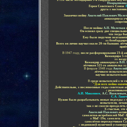
Покрышкина
Героя Советского Союза
Л
друга
и
наставник
Закончил войну
Анатолий Павлович Молот
авиакорпуса уч
сопроти
После войны
А.П. Молотков
Он освоил сразу две специально
что тогда б
Ему было поручено возглавит
на
бомбардиро
Всего он лично научил около 20-ти бывших лёт
приё
В 1947 году,
после расформирования 23-й а
Командира 5-г
по
возду
Командир авиакорпуса
В.Н. 
лётчиков 521-го авиаполка
на
В феврале 1948 года
Анатолий
лётчиком-испытателем
научно-испытательно
В
среде испытателей
в
те г
"Для всех война оконче
Действительно
, в
послевоенные годы советская 
с
реактивными
А.И. Микояном
,
А.С. Яковлевым
,
С.А. Лаво
Нужно было разрабатывать новые подходы
и
испытатели
,
лета
так
и
не смогли преодолеть
К
счастью
,
это 
Анатолий Павлович
актив
самолетов-истребителей МиГ-
и
МиГ-19п
,
самолета
с
тр
самолётов-перехватчиков Су
с
подвижной пушечной установ