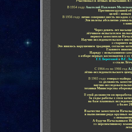
Участвовал в лётных испытаниях 87
В 1954 году
Анатолий Павлович Молотков
Противовоздушной об
целей
с
новым 
В 1956 году
лично совершил шесть посадок
и
Эти полеты абсолютно уника
в
кни
Через девять лет насыщ
лётчиком-испытателем полко
первого заместителя Нача
Научно-исследовательского инст
и
старшего и
Это явилось нарушением традиции
,
согласно кот
Главного инжене
Наряду
с
испытаниями сам
в
отборе первых космонавтов
и их
Г.Т. Береговой
и
В.Г. Ла
и
стали Лёт
С 1964-го по 1966 год
А.
лётно-исследовательского це
В 1965 году
генерал-майора
на
должность замести
научно-исследовательско
техники Министерства оборон
В
этой должности он проработал
За годы работы
в
этом каче
на базе плановых исследова
и
более 2
В качестве заместителя Началь
в выполнении ряда крупных н
и
повышению
А будучи Начальником Ин
по
перспективному план
лет