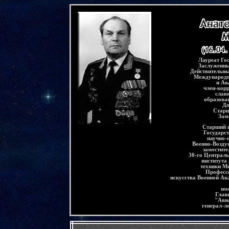
-
Лауреат
Го
Заслуженн
Действительны
Международн
и Ак
член-кор
слав
образова
До
Старш
Зам
Старший и
Государс
научно-
Военно-Возду
заместит
30-го Централь
института
техники М
Професс
искусства Военной Ак
им
Глав
"Ави
генерал-л
-