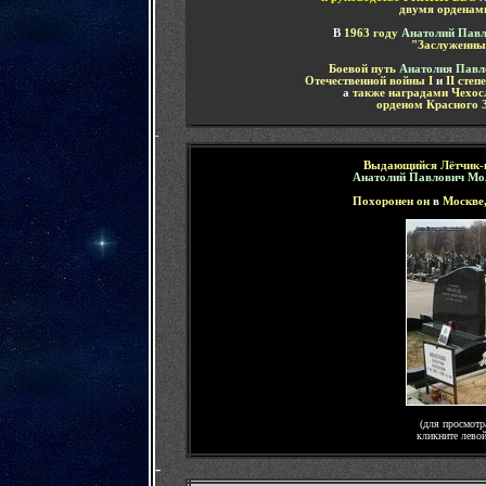
двумя орденам
В
1963 году
Анатолий Павл
"Заслуженны
Боевой путь
Анатолия Павл
Отечественной войны I
и
II степ
а
также наградами Чехос
орденом Красного 
-
Выдающийся Лётчик-
Анатолий Павлович Мо
Похоронен он
в
Москве
(для просмотр
кликните лево
-