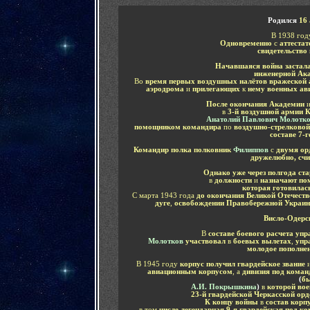
Родился
16
В 1938 го
Одновременно
с
аттестат
свидетельство
Начавшаяся война застал
инженерной Ак
Во
время первых воздушных налётов вражеской
аэродрома
и
прилегающих
к
нему военных ав
После окончания Академии
в
3-й воздушной армии 
Анатолий Павлович Молотк
помощником командира
по
воздушно-стрелковой
составе 7-
Командир полка
полковник
Филиппов
с
двумя ор
дружелюбно, счи
Однако уже через полгода ст
в
должности
и
назначают по
которая готовилас
С марта 1943 года
до окончания Великой Отечеств
дуге
,
освобождении Правобережной Украи
Висло-Одерс
В
составе боевого расчета упр
Молотков
участвовал
в
боевых вылетах
,
упр
молодое пополнен
В 1945 году
корпус получил гвардейское звание
авиационным корпусом
, а
дивизия под коман
(
бы
А.И. Покрышкина
)
в
которой во
23-й гвардейской Черкасской ор
К концу войны
в
состав корпу
в том
числе легендарная 9-я гвардейская под 