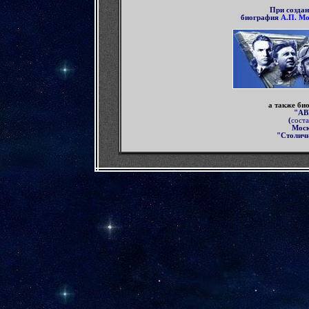
П
ри созда
биография
А.П. М
а также би
"А
(
соста
Мос
"Столичн