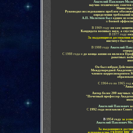
Анатолий Павлович Моло
научно-технических советов
Министерс
Руководил исследованием проблем обоснова
определения требований 
А.П. Молотков был
одним из ос
и
боевой эффекти
В 1969 году
он сам защити
Кандидата военных наук
,
а спустя
В 1977 году
ему
За выдающиеся достижения в
институт был на
В 1988 году
Анатолий Пав
генера
С 1988 года и
до конца жизни он являлся Про
ракетных войс
име
Он был избран Действи
Международной Академии 
членом-корреспондентом 
образован
С 1964-го по 1965 год
"Авиа
Автор более 200 научных 
"Почетный профессор Академии
име
Анатолий Павлович
за
С
1992 года возглавлял Совет
В
1954 году
за усп
Анатолий Павлович Мо
За выдающиеся достиж
и руководство ГКНИИ ВВС
А