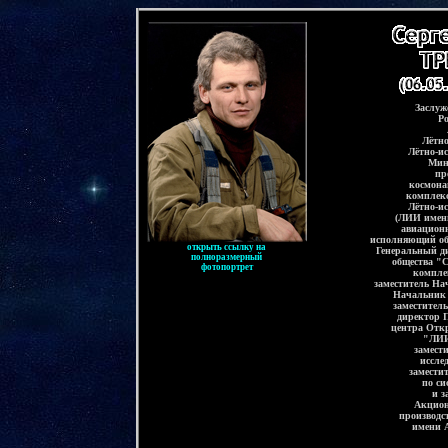
-
Заслуж
Р
Лётно
Лётно-ис
Мин
пр
космона
комплекс
Лётно-ис
(ЛИИ имен
авиацион
исполняющий об
открыть ссылку на
Генеральный д
полноразмерный
общества "
фотопортрет
компле
заместитель На
Начальник 
заместител
директор 
центра Отк
"ЛИИ
замест
иссле
замести
по си
и 
Акцион
производс
имени 