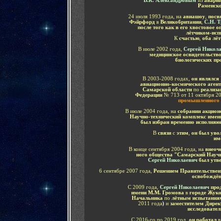
В.К. Александровым
из
авари
Раменск
24 июля 1993 года, на
авиашоу
,
посв
Фэйрфорд
в
Великобритании
,
С.Н. Т
после того как в его хвостовое о
лётчиком-ис
К
счастью
,
оба лё
В июле 2002 года,
Сергей Никол
медицинское освидетельств
биологических пр
В 2003-2008 годах,
он являлся
авиационно-космического аген
Самарской области
по
реализа
Федерации
№ 713 от 11 октября 2
промышленного к
В июле 2004 года, на
собрании акцион
Научно-технический комплекс имен
был избран временно исполняю
В
связи
с
этим
,
он был уво
им
В конце сентября 2004 года, на
внеоче
ного общества "Самарский Научн
Сергей Николаевич
был утв
6 сентябре 2007 года,
Решением Правительствен
освобождё
С 2009 года,
Сергей Николаевич
про
имени М.М. Громова
в
городе Жуко
Начальника
по
лётным испытаниям
2011 года
)
и
заместителем Дирек
исследовател
С 2016-го по 2019 год,
он работал
в