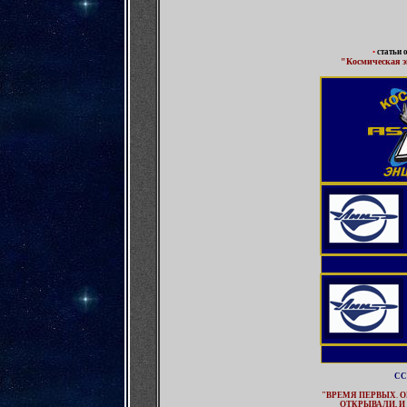
•
статьи 
"
Космическая 
СС
"ВРЕМЯ ПЕРВЫХ
.
О
ОТКРЫВАЛИ, 