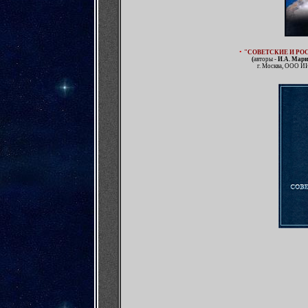
•
"СОВЕТСКИЕ И РО
(
авторы -
И.А. Мари
г. Москва, OOO И