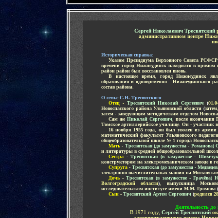
-
Сергей Николаевич Тресвятский
административном центре Нижн
шк
Историческая справка
:
.....
Указом Президиума Верховного Совета РСФСР 
времени город Нижнеудинск находился в прямом 
район район был восстановлен вновь
.
.....
В настоящее время
,
город Нижнеудинск явля
образования и одновременно - Нижнеудинского ра
состав района
.
-
О семье С.Н. Тресвятского
:
.....
Отец
-
Тресвятский Николай Сергеевич
(
01.0
Новоспасского района Ульяновской области
(
затем
затем - заведующим методическим отделом Новоспа
.....
Сам же
Николай Сергеевич
,
после окончания Р
Томское артиллерийское училище
.
Он - участник 
.....
16 ноября 1955 года
,
он был уволен из армии 
математический факультет Ульяновского педагоги
общеобразовательной школе № 1 города Новоспасск
.....
Мать
-
Тресвятская (до замужества - Романова
и литературы в средней общеобразовательной школ
.....
Сестра
-
Тресвятская (в замужестве - Шимчу
конструктором на электромеханическом заводе в г
.....
Супруга
-
Тресвятская (до замужества - Медведе
электронно-вычислительных машин на Московском
.....
Дочь
-
Тресвятская (в замужестве - Грачёва)
Волгоградской области
)
,
выпускница Московс
исследовательском институте имени М.М. Громова
.....
Сын
-
Тресвятский Артем Сергеевич
(
родился 28
Деятельность до
В 1971 году,
Сергей Тресвятский
ок
административного центра Новос