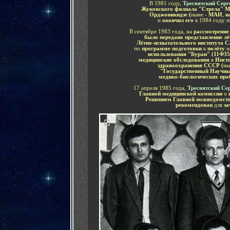
В 1981 году,
Тресвятский Серг
Жуковского филиала "Стрела" Мо
Орджоникидзе
(
ныне -
МАИ
,
на
и
окончил его
в 1984 году п
В сентябре 1983 года, на
рассмотрени
было передано представление л
Лётно-испытательного института
С
по
программе подготовки
к
полёту
н
использования "Буран"
(
11Ф35
медицинские обследования
в
Инсти
здравоохранения СССР (
ны
"Государственный Научный
медико-биологических про
17 апреля 1985 года,
Тресвятский Се
Главной медицинской комиссии
о
Решением Главной межведомст
рекомендован
для
за