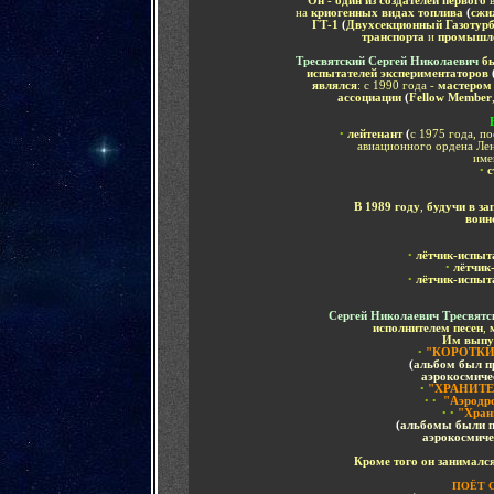
Он - один из создателей первого
на
криогенных видах топлива
(
сжи
ГТ-1
(
Двухсекционный Газотурб
транспорта
и
промышлен
Тресвятский Сергей Николаевич
б
испытателей экспериментаторов
являлся
:
с 1990 года -
мастером
ассоциации
(
Fellow Member
•
лейтенант
(
с 1975 года, п
авиационного ордена Ле
име
•
с
В 1989 году
,
будучи в за
воин
•
лётчик-испыт
•
лётчик
•
лётчик-испыт
Сергей Николаевич Тресвят
исполнителем песен
,
Им выпу
•
"КОРОТКИ
(
альбом был п
аэрокосмиче
•
"ХРАНИТ
• •
"Аэродр
•
•
"Хран
(
альбомы были п
аэрокосмич
Кроме того он занимал
ПОЁТ 