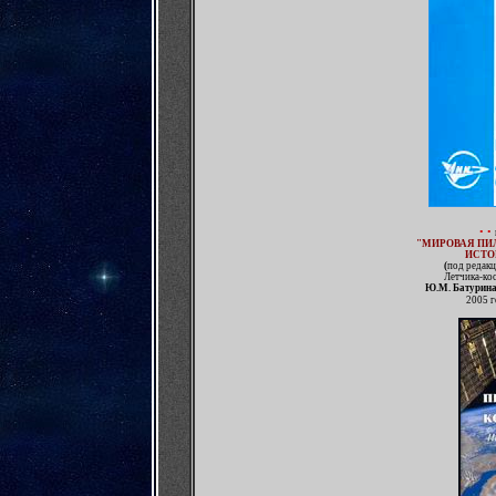
•
•
"МИРОВАЯ ПИ
ИСТО
(
под редакц
Летчика-ко
Ю.М. Батурин
2005 г