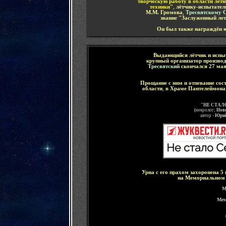
творческую работу в области лёт
техники"
,
лётчику-испытател
М.М. Громова
,
Тресвятскому 
звание "Заслуженный ле
Он был также награждён 
Выдающийся лётчик
и испы
крупный организатор произво
Тресвятский
скончался
27 мая
Прощание с ним и отпевание сос
области
,
в Храме Пантелеймона
"НЕ СТАЛ
(
некролог;
Ново
автор -
Юрий
Урна с его прахом захоронена
5 
на Мемориальном
М
Мем