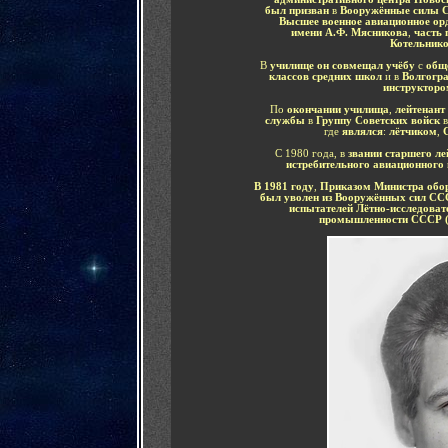
был призван
в
Вооружённые силы 
Высшее военное авиационное ор
имени А.Ф. Мясникова
,
часть 
Котельнико
В
училище он совмещал учёбу
с
общ
классов средних школ
и в
Волгогр
инструкторо
По
окончании училища
,
лейтенант
службы
в
Группу Советских войск
где
являлся
:
лётчиком
,
С
С 1980 года, в
звании старшего ле
истребительного авиационного
В 1981 году
,
Приказом Министра об
был уволен из Вооружённых сил ССС
испытателей Лётно-исследоват
промышленности СССР (