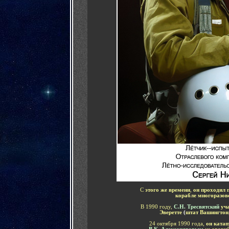
С
этого же времени
,
он проходил 
корабле многоразов
В 1990 году,
С.Н. Тресвятский
уч
Эверетте
(
штат Вашингтон
24 октября 1990 года,
он ката