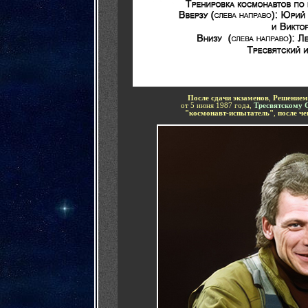
После сдачи экзаменов
,
Решением
от 5 июня 1987 года,
Тресвятскому 
"космонавт-испытатель"
,
после че