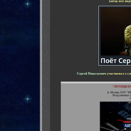
(
а
втор всех виде
Сергей Николаевич
участвовал
в
сл
"
ЛЕГЕНДЫ К
(
г. Москва, ООО "М
Вооружённых си
2