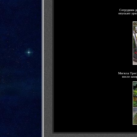
Сотрудник 
опускает урн
Могила Трес
после зах