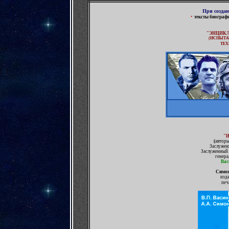
При созда
•
тексты биограф
"ЭНЦИК
(ИСПЫТА
ТЕХ
"
(
авторы
Заслужен
Заслуженный 
генера
Вас
Симон
изд
печ