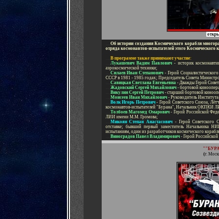
откры
.....
Об истории создания Космического корабля многор
отряда
космонавтов-испытателей
этого
Космического 
-
.....
В программе также принимают участие
:
.....
Лукашевич Вадим Павлович
-
историк космонавти
аэрокосмической техники;
.....
Силаев Иван Степанови
ч
-
Герой Социалистического
СССР в 1981 - 1985 годах; Председатель Совета Министр
.....
Савицкая Светлана Евгеньевна
-
Дважды Герой Совет
.....
Жадовский Сергей Михайлович
-
бортовой киноопера
.....
Викулин Сергей Петрович
-
старший бортовой киноопе
.....
Моисеев Иван Михайлович
-
Руководитель Института
.....
Волк Игорь Петрович
- Герой Советского Союза,
Лётч
космонавтов
-
испытателей "Бурана", Начальник ОКПКИ
ЛИ
.....
Толбоев Магомед Омарович
- Герой Российской
Феде
ЛИИ имени М.М. Громова
;
.....
Микоян Степан Анастасович
- Герой Советского
С
отставке;
бывший первый заместитель Начальника Н
испытаниям,
один из разработчиков космического корабл
.....
В
иноградов Павел Владимирович
- Герой
Российской
""БУР
(
г.
Москв