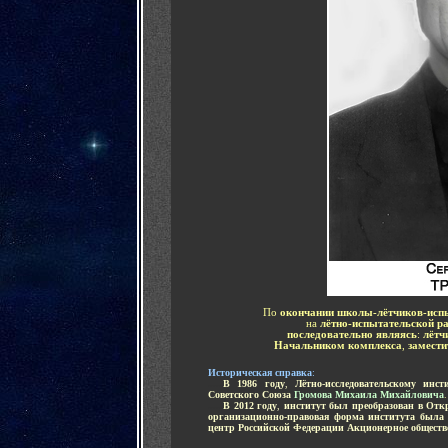
По
окончании школы-лётчиков-исп
на
лётно-испытательской р
последовательно являясь
:
лётч
Начальником комплекса
,
замести
Историческая справка
:
.....
В 1986 году
,
Лётно-исследовательскому инс
Советского Союза
Громова Михаила Михайловича
.
.....
В 2012 году
,
институт был преобразован в От
организационно-правовая форма института была 
центр Российской Федерации Акционерное обществ