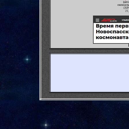
(
авто
еженедел
(АИФ
21 