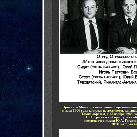
Приказом Министра авиационной промышленн
января 1986 года
зачислен
на
должность кандид
Таким образом
, с 13 ноября 1985 г
С.Н. Тресвятский
приступил
к
об
космонавтов имени Ю.А. Гагари
ЛИИ которая б