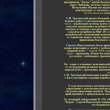
предприятие "Звезда" имени Академ
округ Люберцы
,
посёлок город
Начальника Научно-исследов
конструктора
по
системам 
(
в том числе по
само
С.Н. Тресвятский
провёл большой 
тельных работ
по
исследованию аэ
числе -
отработкой системы взлёта
самолёта-штурмовика палубного б
силовых установок самолёта-перех
самолёта-истребителя МиГ-29
; п
истребителей
и
повышению надёжно
по
отработке новых систем управ
применении бортового 
Сергеем Николаевичем
была прове
влены испытания
по
взлёту
с
мобиль
(
первый взлёт -
7 апреля 1994 года
также -
проведены лётные исследо
при
взлёте
с
мобильного трампл
Он - один
из
основных исполнителе
по
исследованию режимов полёта с
первый взлёт
с
трамплина
,
идентичн
в
С.Н. Тресвятский
выполнил отработ
и
был участником создания корабе
В
ходе подготовки к космическо
управления
и
автоматической пос
системой управления корабля "Бур
приближённых
к
орбитальному кос
На
летающей лаборатории Ту-154
,
об
"Буран"
,
Сергей Николаевич
вперв
его бездвигат