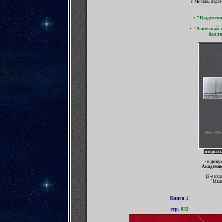
г. Москва, издат
•
"Выделени
•
"Ракетный 
балли
открыть
•
в доку
Академи
(
2-е изд
"Маши
Книга
1
:
-
стр.
032
: