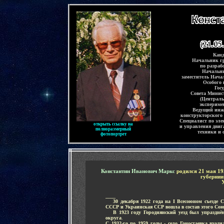
-
Канд
Начальник г
по разраб
Начальни
заместитель Нача
Особого 
Гос
Совета Минис
(Централь
экспериме
Ведущий инже
конструкторского
Специалист по эле
открыть ссылку на
и управления двиг
полноразмерный
техники и 
фотопортрет
-
Константин Иванович Маркс
родился 21 мая 19
губерни
____
.....
30 декабря 1922 года на
I
Всесоюном съезде С
СССР и Украинская ССР вошла в состав этого Сою
.....
В 1923 году Городнянский уезд был упразднё
округа
.
С 1932-го по 1959 годы - село Гоностаевка вход