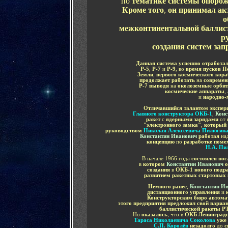
по
тематике системы опоро
Кроме того
,
он принимал ак
о
межконтинентальной баллист
р
создания систем зап
Данная система успешно отработа
Р-5
,
Р-7
и
Р-9
, во
время пусков П
Земли
,
первого космического кор
продолжает работать
на
современ
Р-7 выводя
на
околоземные орби
космические аппараты
,
и
народно-
Отличавшийся талантом экспер
Главного конструктора ОКБ-1
,
Конс
ракет
с
ядерными зарядами
от
"электронного замка"
,
который 
руководством
Николая Алексеевича Пилюгин
Константин Иванович
работая
на
концепцию
по
разработке поме
Н.А. Пи
В начале 1966 года
состоялся по
в
котором
Константин Иванович
о
создания
в
ОКБ-1 нового подра
развитием ракетных стартовых
Немного ранее
,
Константин И
дистанционного управления
и
Конструкторским бюро автомат
этого предприятия предложил свой вариа
баллистической ракеты Р
Но
оказалось
, что в
ОКБ Ленинградс
Тараса Николаевича Соколова
уже 
С.П. Королёв
незадолго
до
с