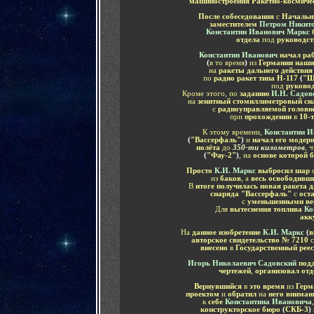
машиностроения Ракетно-космичес
После собеседования
с
Начальн
заместителем
Петром Никит
Константин Иванович Маркс
отдела
под
руководс
Константин Иванович
начал ра
(
в то время
)
из
Германии наши
на
ракеты дальнего действия
по
радио ракет типа Н-117
(
"Ш
под
руково
Кроме этого, по
заданию
И.Н. Садов
на
зенитный стомиллиметровый сн
с
радиоуправляемой головн
при
прохождении
в
10-
К этому времени,
Константин И
(
"Вассерфаль"
)
и
начал его модер
полёта
до
350-ти километров
, 
(
"Фау-2"
)
, на
основе которой 
Просто
К.И. Маркс
выбросил шар
из
баков
, а
весь освободивши
В
итоге получилась новая ракета д
снаряда "Вассерфаль"
с
оста
с
уменьшенными в
Для
вытеснения топлива
Ко
акк
На
данное изобретение
К.И. Маркс
(
в
авторское свидетельство № 7210
внесено
в
Государственный рее
Игорь Николаевич Садовский
под
чертежей
,
организовал от
Вернувшийся
в
это время
из
Герм
проектом
и
обратил
на
него внима
к
себе
Константина Ивановича
конструкторское бюро
(
СКБ-3
)