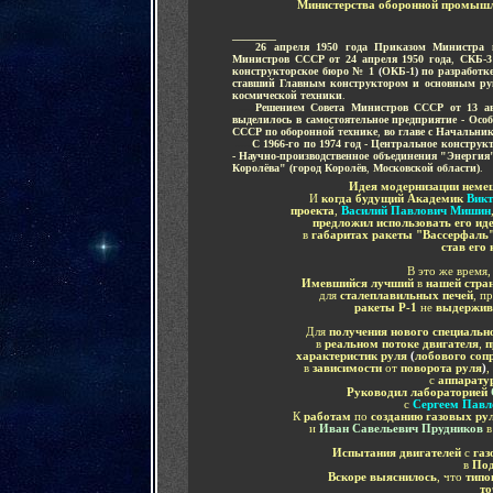
Министерства оборонной промыш
________
.....
26 апреля 1950 года Приказом Министра
Министров СССР от 24 апреля 1950 года
,
СКБ-
конструкторское бюро № 1
(
ОКБ-1
)
по разработк
ставший Главным конструктором
и основным рук
космической техники
.
.....
Решением Совета Министров СССР от 13 а
выделилось в самостоятельное предприятие
- Осо
СССР
по
оборонной технике
,
во главе с Начальни
.....
С 1966-го по 1974 год -
Центральное конструкт
- Научно-производственное объединения "Энергия
Королёва" (город Королёв
,
Московской области)
.
Идея модернизации неме
И
когда будущий Академик
Викт
проекта
,
Василий Павлович Мишин
предложил использовать его ид
в
габаритах ракеты "Вассерфаль
став его
В это же время
Имевшийся лучший
в
нашей стра
для
сталеплавильных печей
, п
ракеты Р-1
не
выдержив
Для
получения нового специальн
в
реальном потоке двигателя
,
п
характеристик руля
(
лобового соп
в
зависимости
от
поворота руля
)
,
с
аппарату
Руководил лабораторией
с
Сергеем Павл
К
работам
по
созданию газовых р
и
Иван Савельевич Прудников
Испытания двигателей
с
га
в
Под
Вскоре выяснилось
, что
типо
то