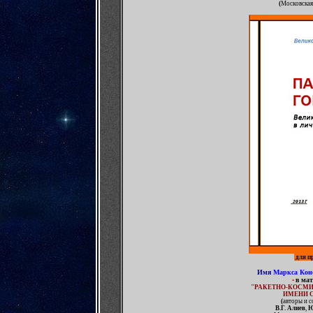
(
Московская 
д
ля п
Имя
Маркса Кон
в мат
•
"РАКЕТНО-КОСМИ
ИМЕНИ С.
(
авторы и с
В.Г. Алиев
,
Ю