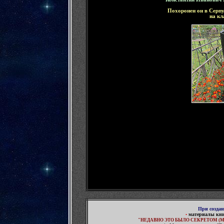
Похоронен он в Серп
на
кл
При созда
материалы кн
•
"НЕДАВНО ЭТО БЫЛО СЕКРЕТОМ (М