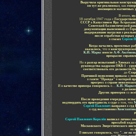
Выручила оригинальная конструкц
он тут же реализовал
, как
говор
имеющихся магнитных 
В итоге,
ну
18 октября 1947 года с
Государствен
СССР
в
Капустином Яру Астраханс
Советской баллистической рак
документации вывезенной
из
Гер
выдержавшие нагрузки
в
реально
после отработки которых 
в
глазах
Сергея 
Когда начались проектные ра
оказалось
, что в
конструкторской
К.И. Маркс
вместе
А.Ф. Аксёно
прекрасно справил
Но в
разгар испытаний
в
Химках
на
руководства кадрами ОКБ-1 - уров
соответствовать его должности 
до
Стар
Причиной появления приказа
о
по
в
газете "Правда"
в
которой п
прогресс
в
стране невозможе
И в
качестве примера говорилось
о…
К.И. Марксе
в
должно
Других примеров
со
все
После проведения очередных испы
подтвердить его пригодность
в
суде
о том, что
М
Сергей Павлович
направил
в
суд
и
суд восстановил
Константин
р
Сергей Павлович Королёв
написал личное п
просьбой ходат
Московского Энергетического инст
на
п
В
письме говорилось
, что
"
...
не на п
как Маркс труд