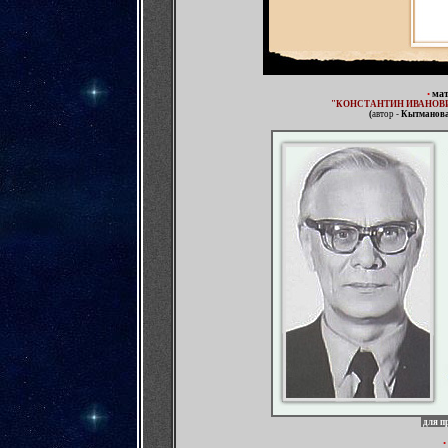
ма
•
"
КОНСТАНТИН ИВАНОВ
(
автор -
Кытманова
д
ля п
•