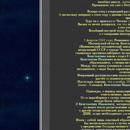
окончил школу
, зате
Произошло это уже
в
Пет
Вскоре отец
в
очередной раз 
А
поскольку впервые
в
этом году
в
армию стал
пр
Туда он
и
приехал
из
Чехова
Вызов
на
почте затерялся
, так что
п
и
его от
Всеобщий настрой тогда бы
и в
ожидании повтор
1 февраля 1941 года,
Решением 
Московской области
,
Конст
(
Венюковский механический заво
вооружений СССР
в
городе Чехов
станковых крупнокалиберных пуле
Константина
взяли
в
отдел Г
Константин Иванович
вспоминал
образованием
, а
специалис
Между тем завод готовился
к
мас
механизмом
, и
надо было гарантиро
сочета
Вчерашний десятиклассник оказал
расчёт
на
взаимозамен
Настолько хорошо
, что в ноябре 1
(
ныне -
Самара
)
,
Константин Марк
Однажды
, в
период эвакуаци
ответственное
,
прак
Из-за
неразберихи
и
суеты связа
заводе была забыта сек
И
Константину Ивановичу
,
которому
на
новое место расположения 
и
другие технологические докуме
ДШК
,
остро необходимых
для
в
р
Имея
с
собой лишь опытный образе
бы воспользоваться
в
случае 
и
предписание Государственног
военным
,
советским органам нео