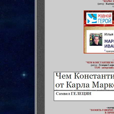
"
МАРКС 
(
автор -
Кытман
с
•
"
ЧЕМ КОНСТАНТИН МА
(
автор -
Гелецян Самв
ТАМ - авторский
мате
•
"
ПАМЯТЬ ГОВОРИТ.
В ЛИЧ