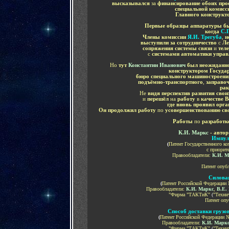
высказывался
за
финансирование обоих про
специальной комисс
Главного конструк
Первые образцы аппаратуры б
когда
С.
Члены комиссии
Я.И. Трегуба
,
н
выступили за сотрудничество
с
Ле
сопряжения системы связи
и
тел
с
системами автоматики упра
Но
тут
Константин Иванович
был неожиданн
конструктором Государ
бюро специального машиностроени
подъёмно-транспортного
,
заправо
рак
Не
видя перспектив развития свои
и
перешёл
на
работу
в
качестве 
где вновь проявил орг
Он продолжил работу
по
усовершенствованию св
Работы
по
разработк
К.И. Маркс
- авто
Импул
(
Патент Государственного к
с приорите
Правообладатели:
К.И. М
Патент опуб
Силовая
(
Патент Российской Федерации 
Правообладатели:
К.И. Маркс
,
В.Е. 
"Фирма "ТАКТиК"
(
"Техни
Патент опу
Способ доставки грузов
(
Патент Российской Федерации №
Правообладатели:
К.И. Марк
"Фирма "ТАКТиК"
(
"Техни