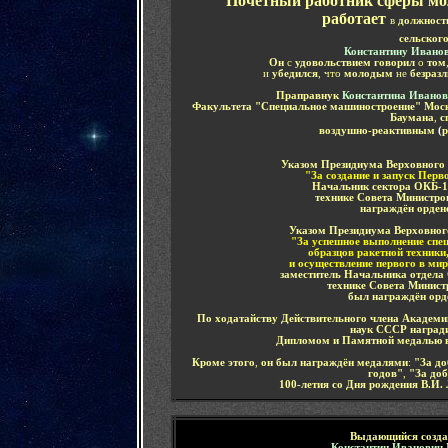
Почётный работник сферы мо
работает
в
должност
сельског
Константину Ивано
Он
с
удовольствием говорил
о
том
и
убедился
, что
молодым
не
безразл
Праправнук
Константина Иванов
Факультета "Специальное машиностроение" Моско
Баумана
,
с
воздушно-реактивным
(
р
Указом Президиума Верховного 
"За создание и запуск Перв
Начальник сектора ОКБ-1
технике Совета Министр
награждён
орден
Указом Президиума Верховно
"За
успешное выполнение спец
образцов ракетной техники
и осуществление первого в мир
заместитель Начальника отдела
технике Совета Минис
был награждён
орд
По ходатайству Действительного члена Академ
наук СССР наград
Дипломом и Памятной медалью в 
Кроме этого
,
он был
награждён
медалями
:
"За до
годов"
,
"За до
100-летия со Дня рождения В.И.
Выдающийся
созд
Константин Иванович