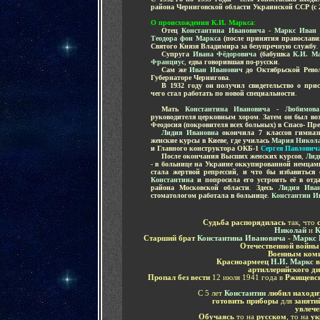
района Черниговской области Украинской ССР (с 24
О происхождении К.И. Маркса
:
.....
Отец
Константина Ивановича
-
Маркс Иван 
Теодора фон Маркса
(после принятия православи
Святого Князя Владимира за безупречную службу
.
.....
Супруга
Ивана Фёдоровича
(бабушка
К.И. М
Франциус
,
едва говорившая по-русски
.
.....
Сам же
Иван Иванович
до Октябрьской Рево
Губернаторе Чернигова
.
.....
В 1932 году он получил свидетельство о пр
чего стал работать по новой специальности
.
-
.....
Мать
Константина Ивановича
-
Любимова
руководителя церковным хором
.
Затем он был во
Феодосия (покровителя всех больных) в Спасо- Пр
.....
Лидия Ивановна
окончила 7 классов гимназ
женские курсы в Киеве
,
где училась
Мария Никола
и Главного конструктора ОКБ-1
Сергея Павлович
.....
После окончания Высших женских курсов
,
Лид
- в больнице на Украине оккупированной немцам
стала жертвой репрессий
,
и что бы избавиться 
Константина
и попросила его устроить её в отд
района Московской области
.
Здесь
Лидия Иван
стоматологом работала в больнице
.
Константин И
Судьба распорядилась
так, что
с
Николай
и
К
Старший брат
Константина Ивановича
-
Маркс 
Отечественной войн
Военным коми
Красноармеец
Н.И. Маркс
в
артиллерийского ди
Пропал без вести
12 июля 1941 года в
Ржищевск
С 5 лет
Константин
любил находи
готовить приборы
для
заняти
увлеч
Обучаясь
то на
русском
, то на
ук