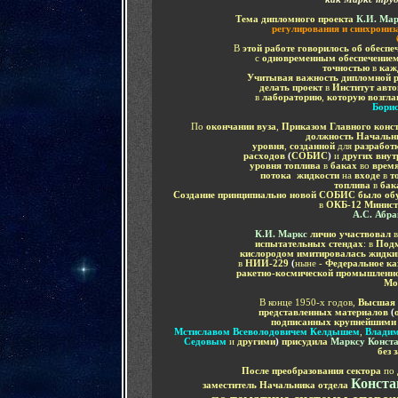
Тема дипломного проекта
К.И. Ма
регулирования и синхрониза
В
этой работе говорилось об обесп
с
одновременным обеспечением
точностью
в
каж
Учитывая важность дипломной р
делать проект
в
Институт авт
в
лабораторию
,
которую возгл
Борис
По
окончании вуза
,
Приказом Главного конс
должность Начальн
уровня
,
созданной
для
разработ
расходов
(
СОБИС
)
и
других вну
уровня топлива
в
баках
во
время
потока жидкости
на
входе
в
т
топлива
в
бак
Создание принципиально новой СОБИС было обу
в
ОКБ-12 Министе
А.С. Абр
К.И. Маркс
лично участвовал
испытательных стендах
: в
Подм
кислородом имитировалась жидки
в
НИИ-229
(
ныне -
Федеральное ка
ракетно-космической промышленн
Мо
В конце 1950-х годов,
Высшая 
представленных материалов
(
подписанных крупнейшими
Мстиславом Всеволодовичем Келдышем
,
Владим
Седовым
и
другими
)
присудила
Марксу Конст
без 
После преобразования сектора
по
Конста
заместитель Начальника отдела