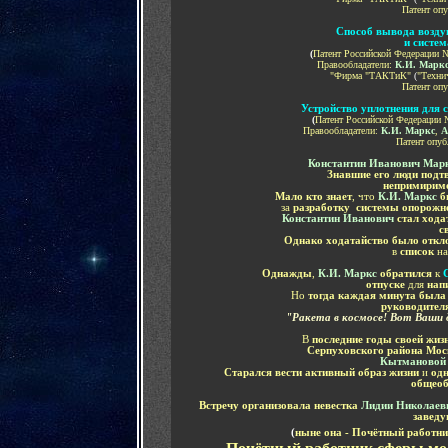
Патент опу
Способ вывода возду
и систем
(
Патент Российской Федерации №
Правообладатели:
К.И. Марк
"Фирма "ТАКТиК"
(
"Техни
Патент опу
Устройство уплотнения для 
(
Патент Российской Федерации №
Правообладатели:
К.И. Маркс
,
А
Патент опуб
Константин Иванович Мар
Знавшие его люди подт
непримирим
Мало кто знает
, что
К.И. Маркс
б
за
разработку системы опорожн
Константин Иванович
стал ход
с
Однако ходатайство было откл
в
список
на
Однажды
,
К.И. Маркс
обратился
к
отпуске
для
нап
Но
тогда каждая минута был
руководител
"Ракета в космосе! Вот Ваши
В
последние годы своей жиз
Серпуховского района Мос
Кытмановой 
Старался вести активный образ жизни
и
од
общеоб
Встречу организовала невестка
Лидии Николаев
заведу
(
ныне она
-
Почётный работни