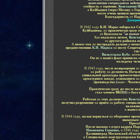
выполнении специального задан
стойкость
и
терпение
,
Константин 
в
Куйбышев
(
через Москву
и
Гор
место очень ценную произ
Благодарность
от
Нар
Дмитрия
В 1942 году
К.И. Маркс избирался С
Куйбышева
, но
практически сразу 
из
Комсомола
"за низки
Как
оказалось потом
,
Конст
из
другого райкома к
А
помог ему
не
пострадать дальше
и
попа
предшественник
К.И. Маркса
на
посту Секрет
гау
Вильгельма Кубе
, затем
Он то
и
нашёл факт приписок
молодому чел
В 1943 году,
после возвращения
из
на
работу
на
должность Начал
уникальной арматуры прямоточных
арматурном
заводе
,
основанном
н
производства
(
ныне -
Чеховс
Практически сразу же после на
стал членом ВКП
(
б
)
и
был и
Работая
на
этих должностях
Конста
получил разрешение
на
приём
на
работу специал
налажив
и
вывел 
В 1944 году,
желая вернуться
на
оборонное прои
знакомым
Просьб
После вызова
в
отдел кадров На
Ивановича Ганзенко
, в 1946 году
Калининград Московской облас
в
Специальном конструкторском б