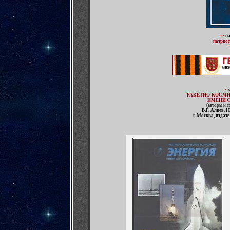
•
•
на
патриот
"
•
"РАКЕТНО-КОСМИ
ИМЕНИ С.
(
авторы и с
В.Г. Алиев
,
Ю
г. Москва
,
издате