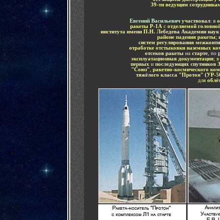
39-ти ведущим сотрудника
Евгений Васильевич
участвовал
: в
о
ракеты Р-1А
с
отделяемой головно
института имени П.Н. Лебедева Академии на
районе падения ракеты
;
систем регулирования межконти
отработке отстыковки наземных к
отсеков ракеты
на
старте
, по
эксплуатационная документация
;
первых
и
последующих спутников 
"Союз"
,
ракетно-космического ком
тяжёлого класса "Протон"
(
УР-5
для
облё