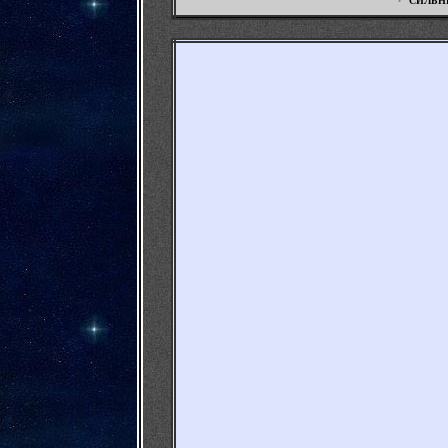
"СИЛЬН
•
-