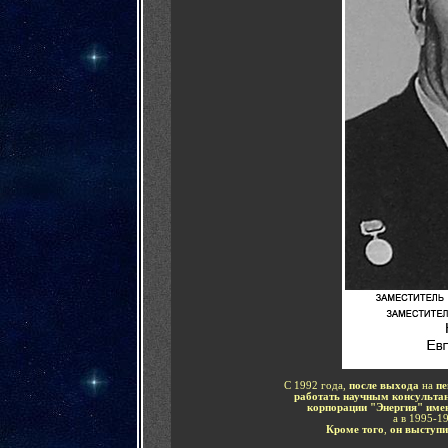
С 1992 года,
после выхода
на
пе
работать научным консульт
корпорации "Энергия" име
а в 1995-19
Кроме того
,
он выступ