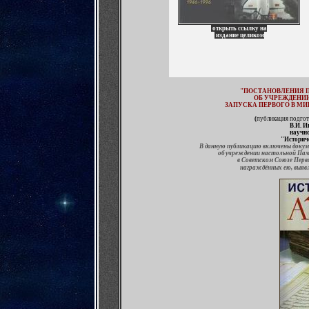
открыть ссылку на
издание целиком
"
ПОСТАНОВЛЕНИЯ 
ОБ УЧРЕЖДЕНИИ
ЗАПУСКА ПЕРВОГО В М
(
публикация подгот
В.И. 
научн
"Историч
В данную публикацию включены докум
об учреждении настольной Памя
в Советском Союзе Перво
награждённых ею, выявл