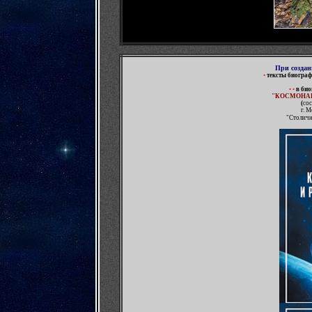
При
создан
•
тексты биогра
•
•
в
б
ио
"КОСМОНАВ
(
сос
г. М
"Столичн