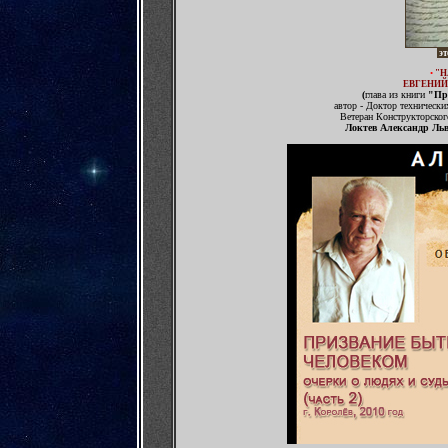
эт
•
"
Н
ЕВГЕНИЙ
(
глава из книги
"При
автор - Доктор технически
Ветеран Конструкторско
Локтев Александр Ль