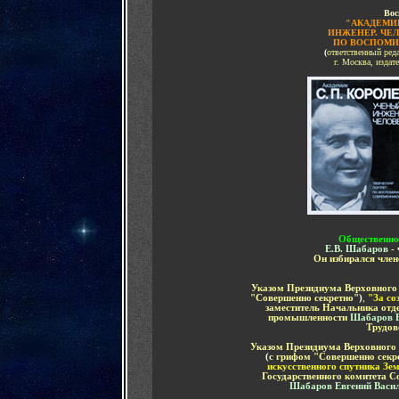
Вос
"АКАДЕМИК
ИНЖЕНЕР. ЧЕЛ
ПО ВОСПОМИ
(
ответственный ред
г. Москва, издате
Общественно
Е.В. Шабаров
-
Он избирался чле
Указом Президиума Верховного
"Совершенно секретно"
)
,
"За со
заместитель Начальника от
промышленности
Шабаров Е
Трудов
Указом Президиума Верховного 
(
с грифом "Совершенно секр
искусственного спутника Зе
Государственного комитета С
Шабаров Евгений Васи