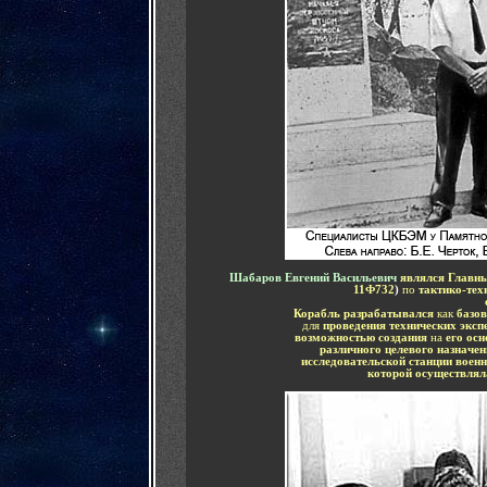
Шабаров Евгений Васильевич
являлся
Главн
11Ф732
)
по
тактико-те
Корабль разрабатывался
как
базов
для
проведения технических эксп
возможностью создания
на
его осн
различного целевого назначен
исследовательской станции воен
которой осуществлял