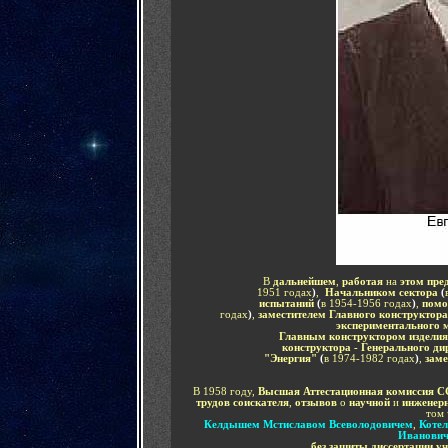
В
дальнейшем
,
работая
на
этом пре
1951 годах
)
,
Начальником сектора
(
испытаний
(
в 1954-1956 годах
)
,
помо
годах
)
,
заместителем Главного конструктор
экспериментального 
Главным конструктором изделия
конструктора - Генерального ди
"Энергия"
(
в 1974-1982 годах
)
,
заме
В 1958 году,
Высшая Аттестационная комиссия 
трудов соискателя
,
отзывов
о
научной
и
инженерн
том
Келдышем Мстиславом Всеволодовичем
,
Коте
Иванови
без защиты диссертации у