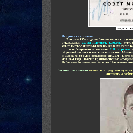
открыть ссы
Историческая справка
:
.....
В апреле 1950 года на базе нескольких отдел
руководством
Сергея Павловича Королёва
,
которо
4912сс вместе с опытным заводом было выделено в
.....
После безвременной кончины
С.П. Королёва
оборонной технике и создании вместо него Минис
и Завода № 88 было образовано ЦКБЭМ - Центра
мая 1974 года
- Научно-производственное объедин
Публичное Акционерное общество "Ракетно-косми
Евгений Васильевич
начал свой трудовой путь
на
инженером лабор