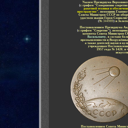
Указом Президиума Верховног
(
с грифом "Совершенно секретно
ракетной техники и обеспечен
пространство"
,
помощник Главного
Совета Министров СССР по обор
удостоен звания Героя Социалис
(
№
344989
)
и Золот
Постановлением Президиума Ака
(
с грифом "Секретно"
)
,
помощнику
комитета Совета Министров С
Васильевичу
,
в составе бо
промышленности и Вооружённы
а также деятелей науки и ку
учрежденная Постановлен
1957 года
№ 1420
,
в 
искусст
Постановлением Совета Минис