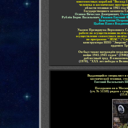
многоместных кораблей "Восход-1"
человека в космическое простран
области техники за 1965 год
Государственного комитета С
Осипов Вячеслав Дмитриевич
;
Охап
Рублёв Борис Васильевич
;
Рязанов Евгений 
Константин Петров
Цыбин Павел Владими
Указом Президиума Верховного Со
работе по осуществлению полёта 
осуществление совместного полёта
по программе "ЭПАС" ("Со
конструктора
НПО "Энергия"
орденом
Тр
Он был также
награждён
медаля
войне 1941-1945 годов"
(
1946
)
доблестный труд
.
В ознаменов
(
1970
)
,
"ХХХ лет победы в Велико
Выдающийся специалист
и 
космической техники
,
сто
Евгений Васильевич
Ша
Похоронен
он
в
Москв
(
уч. № 515Н
)
рядом с
суп
(
15.03