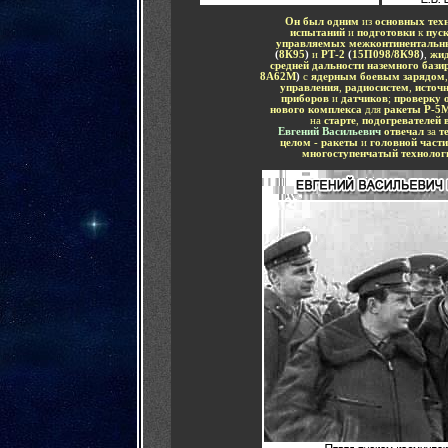
Он был одним
из
основных техн
испытаний
и
подготовки
к
пус
управляемых межконтинентальных
(
8К95
)
и
РТ-2
(
15П098/8К98
)
,
жид
средней дальности наземного бази
8А62М
)
с
ядерным боевым зарядом
управления
,
радиосистем
,
источ
приборов
и
датчиков
;
проверку о
нового комплекса
для
ракеты Р-5
на
старте
,
подогревателей 
Евгений Васильевич
отвечал
за
т
целом - ракеты
и
головной части
многоступенчатый технолог