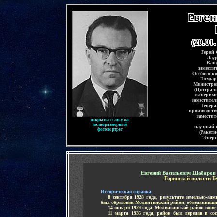
-
Герой 
Лау
Канд
замести
Особого к
Государ
Министров
(Централь
эксперим
заместител
Генера
производств
заместит
открыть ссылку на
полноразмерный
научный 
фотопортрет
(Ракетн
"Энерг
-
Евгений Васильевич Шабаров
Горинской волости Б
Историческая справка
:
.....
8 сентября 1928 года
,
результате земельно-ад
был образован Молвитинский район
,
объединивши
.....
14 января 1929 года
,
Молвитинский район вошёл
.....
11 марта 1936 года
,
район был передан в сос