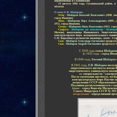
переименован в Сусанинский
.
.....
13 августа 1944 года
,
Сусанинаский район
,
в
области
.
-
О семье Е.В. Шабарова
:
.....
Отец
-
Шабаров Василий Васильевич
(
1898
,
по
город Иваново
)
.
.....
Мать
-
Шабарова Вера Александровна
(
189
5
,
1972
,
город Иваново
)
.
.....
Сестра
-
Шабарова Нина Васильевна
(
1
921
,
горо
.....
Супруга
-
Шабарова (до замужества - Кузнец
Москва
)
,
выпускница Ивановского Энергетичес
конструкторское бюро экспериментального машин
С.П. Королёва)
в должностях инженера
,
затем - Ст
.....
Сын
-
Шабаров Александр Евгеньевич
(
родился 
.....
Сын
-
Шабаров Андрей Евгеньевич
(
родился в 1
С 1929 года
семья
Шабаров
(
с 1932 года -
город Ива
В 1940 году,
Евгений Шабаров
В 1941 году,
Е.В. Шабаров
посту
энергетического института
имени 
энергетического университета имен
по
специальности "электро
После окончания института
,
он б
конструкторского бюро Научно-и
вооружения СССР образованног
Подлипки расположившегося
в
гр
(
ныне -
город Королёв Московско
Совета Министров СССР № 101
вооружения"
определивший про