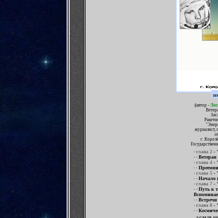
эт
(
автор -
Лос
Ветер
Зас
Ракетн
"Энер
журналист, 
о
г
.
Королё
Государственн
глава 2
-
•
Ветеран
• •
глава 4
- 
•
Преемни
• •
глава 5
-
•
Начало
• •
глава 7
-
•
Путь к 
• •
Вспоминае
Встречи
• •
глава 8
-
•
Космиче
• •