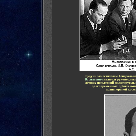
Будучи заместителем Генеральн
Васильевич
являлся руководите
лётных испытаний пилотируемых
долговременных орбитальн
транспортной косм