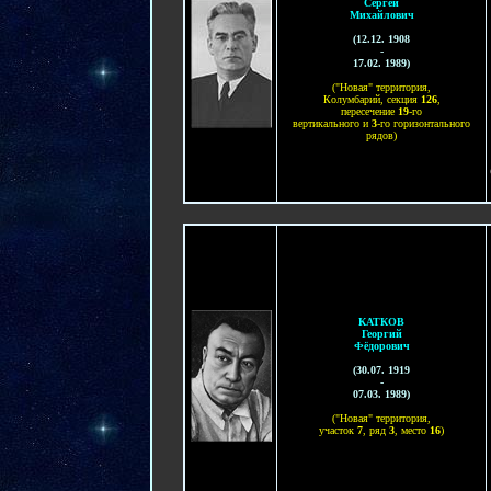
Сергей
Михайлович
(
12.12. 1908
-
17.02. 1989
)
("Новая" территория,
Колумбарий, секция
1
26
,
пересечение
19
-го
вертикального и
3
-го горизонтального
рядов)
КАТКОВ
Георгий
Фёдорович
(30.07. 1919
-
07.03. 1989)
("Новая" территория,
участок
7
, ряд
3
, место
16
)