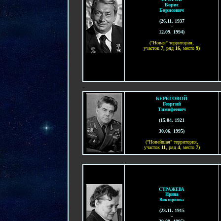
Борис
Борисович
(2
6
.
11
. 19
37
-
1
2
.0
9
. 19
94
)
("Новая" территория,
участок
7
, ряд
16
, место
9
)
-
БЕРЕГОВОЙ
Георгий
Тимофеевич
(15.04. 1921
-
30.06. 1995)
("Новейшая" территория,
участок
11
, ряд
4
, место
7
)
СТРАЖЕВА
Ирина
Викторовна
(
23.11. 1915
-