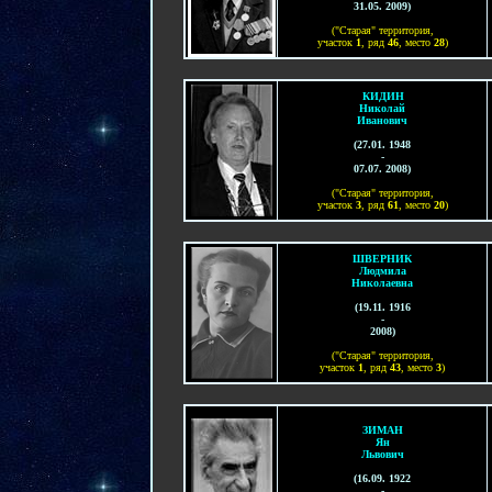
31.05.
200
9
)
("Старая" территория,
участок
1
, ряд
46
, место
28
)
КИДИН
Николай
Иванович
(
27.01. 1948
-
07.07. 2008
)
("
Старая
" территория,
участок
3
, ряд
6
1
, место
20
)
ШВЕРНИК
Людмила
Николаевна
(
19.11. 1916
-
2008
)
("
Старая
" территория,
участок
1
, ряд
43
, место
3
)
ЗИМАН
Ян
Львович
(
16.09. 1922
-