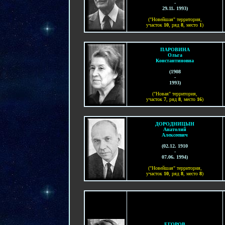
-
29.11. 1993)
("Новейшая" территория,
участок
1
0
, ряд
8
, место
1
)
ПАРОВИНА
Ольга
Константиновна
(1908
-
19
9
3)
("Новая" территория,
участок
7
, ряд
8
, место
1
6
)
ДОРОДНИЦЫН
Анатолий
Алексеевич
(
02
.12. 1910
-
07
.0
6
.
1994
)
("Новейшая" территория,
участок
10
, ряд
8
, место
8
)
ЕГОРОВ