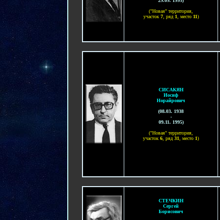
29.09. 1995
)
("Новая" территория,
участок
7
, ряд
1
, место
11
)
СИСАКЯН
Иосиф
Норайрович
(
08.03. 1938
-
09.11. 1995
)
("Новая" территория,
участок
6
, ряд
31
, место
1
)
СТЕЧКИН
Сергей
Борисович