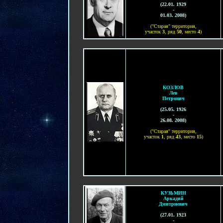
(
22.01. 1929
-
01.03. 200
8
)
("Старая" территория,
участок
3
, ряд
50
, место
4
)
КОЗЛОВ
Лев
Петрович
(
25.05. 1926
-
26.08. 200
8
)
("Старая" территория,
участок
1
, ряд
43
, место
15
)
КУЗЬМИН
Аркадий
Дмитриевич
(
27
.01. 1923
-