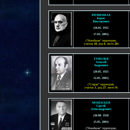
РАУШЕНБАХ
Борис
Викторович
(18.01. 1915
-
17.03. 2001)
("Новейшая" территория,
участок
1
0
, ряд
6
, место
20
)
ТУПОЛЕВ
Алексей
Андреевич
(
20.05. 1925
-
12.05. 2001
)
("Старая" территория,
участок
1
, ряд
2
7
, место
9
)
АФАНАСЬЕВ
Сергей
Александрович
(30.08. 1918
-
15.05. 2001)
("Новейшая" территория,