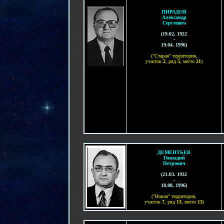
ПИРАДОВ
Александр
Сергеевич
(19.02
. 1922
-
19.04. 1996
)
("Старая" территория,
участок
2
, ряд
5
, место
21
)
ДЕМЕНТЬЕВ
Геннадий
Петрович
(
21.03. 1932
-
18.08. 1996
)
("Новая" территория,
участок
7
, ряд
13
, место
13
)