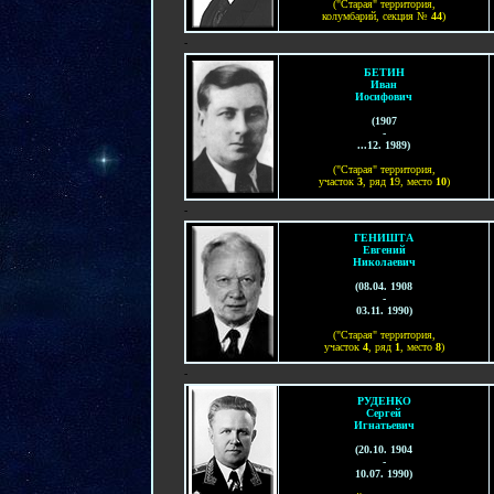
("Старая" территория,
колумбарий, секция №
44
)
-
БЕТИН
Иван
Иосифович
(
1907
-
...12. 1989)
("Старая" территория,
участок
3
, ряд
1
9, место
1
0
)
-
ГЕНИШТА
Евгений
Николаевич
(08.04. 1908
-
03.11. 1990)
("Старая" территория,
участок
4
, ряд
1
, место
8
)
-
РУДЕНКО
Сергей
Игнатьевич
(
20.10. 1904
-
10.07. 1990
)