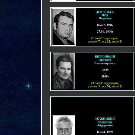
-
ДЕМЕНТЬЕВ
Пётр
Петрович
(
15.07. 1946
-
27.01. 2006
)
("Новая" территория,
участок
7
, ряд
22
, место
3
)
-
ВЕТЧИНКИН
Николай
Владимирович
(1929
-
2006)
("Старая" территория,
участок
3
, ряд
56
, место
3
)
МУЖИЦКИЙ
Владимир
Фёдорович
(01.03. 1939