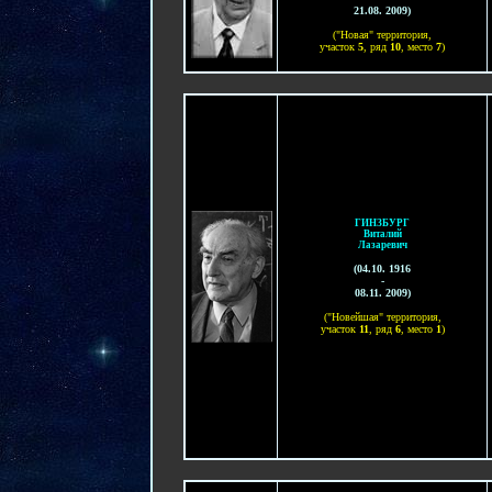
21.08.
200
9
)
("Новая" территория,
участок
5
, ряд
10
, место
7
)
ГИНЗБУРГ
Виталий
Лазаревич
(
0
4.10. 1916
-
08.11.
200
9
)
("Новейшая" территория,
участок
11
, ряд
6
, место
1
)