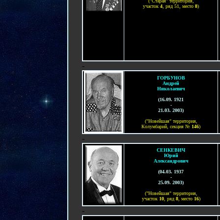
("Старая" территория,
участок
4
, ряд 51, место
8
)
-
ГОРБУНОВ
Андрей
Николаевич
(
16.09. 1921
-
21.03.
200
3
)
("Новейшая" территория,
Колумбарий, секция №
146
)
-
СЕНКЕВИЧ
Юрий
Александрович
(04.03. 1937
-
25.09. 2003)
("Новейшая" территория,
участок
1
0
, ряд
8
, место
16
)
-