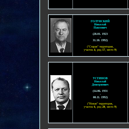
ГОЛУНСКИЙ
Николай
Павлович
(
28.01. 1923
-
31.10. 1992
)
("Старая" территория,
участок
4
, ряд
17
, место
9
)
УСТИНОВ
Николай
Дмитриевич
(
14
.06. 1931
-
08.11. 1992
)
("
Новая
" территория,
участок
6
, ряд
28
, место
9
)