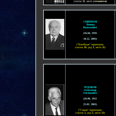
участок
11
, место
уточняется
)
СМИРНОВ
Леонид
Васильевич
(16.04. 1916
-
18.12. 2001)
("Новейшая" территория,
участок
1
0
, ряд
3
, место
11
)
-
ЧУДАКОВ
Александр
Евгеньевич
(
16.06. 1921
-
25.01. 2001
)
("Старая" территория,
участок
1
, ряд
2
, место
1
3
)