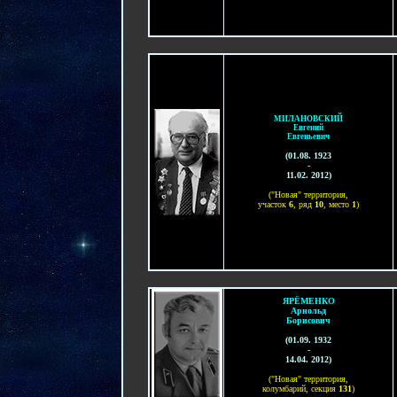
МИЛАНОВСКИЙ
Евгений
Евгеньевич
(
01
.
08
. 1923
-
11.02. 2012
)
("Новая" территория,
участок
6
, ряд
10
, место
1
)
ЯРЁМЕНКО
Арнольд
Борисович
(01.09. 1932
-
14.04. 2012)
("Новая" территория,
колумбарий, секция
131
)