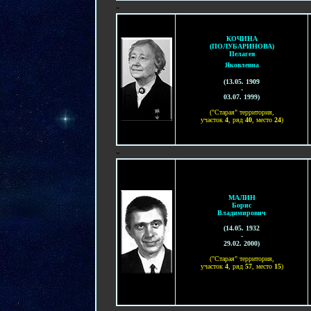
-
КОЧИНА
(ПОЛУБАРИНОВА)
Пелагея
Яковлевна
(13.05. 1909
-
03.07. 1999)
("Старая" территория,
участок
4
, ряд
40
, место
24
)
-
МАЛИН
Борис
Владимирович
(14.05. 1932
-
29.02. 2000
)
("Старая" территория,
участок
4
, ряд
57
, место
15
)