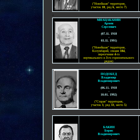
("Новейшая" территория,
участок
1
0
, ряд
6
, место
7
)
-
МНАЦАКАНЯН
Армен
Сергеевич
(07.11. 1918
-
03.11. 1991)
("Новейшая" территория,
Колумбарий, секция
184
,
пересечение
4
-го
вертикального и
3
-го горизонтального
рядов)
ПОДОБЕД
Владимир
Владимирович
(
06.1
1
. 1918
-
10
.
01
. 19
92
)
("Старая" территория,
участок
3
, ряд
33
, место
5
)
БАКИН
Борис
Владимирович