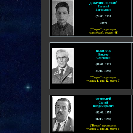
ДОБРОВОЛЬСКИЙ
Евгений
Евгеньевич
(
24
.
03
.
1910
-
1997
)
("Старая" территория,
колумбарий,
секция
41
)
ВАВИЛОВ
Виктор
Сергеевич
(
08.07
. 1921
-
25.01. 1999
)
("C
тарая
" территория,
участок
1
, ряд
42
, место
7
)
ЧЕЛОМЕЙ
Сергей
Владимирович
(02.08. 1952
-
06.03. 1999)
("Новая" территория,
участок
7
, ряд
21
, место
9
)