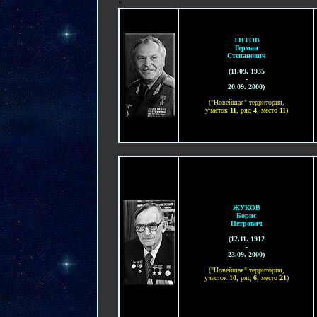
-
ТИТОВ
Герман
Степанович
(11.09. 1935
-
20.09. 2000)
("Новейшая" территория,
участок
11
, ряд
4
, место
11
)
ЖУКОВ
Борис
Петрович
(12.11. 1912
-
23.09. 2000)
("Новейшая" территория,
участок
1
0
, ряд
6
, место
21
)