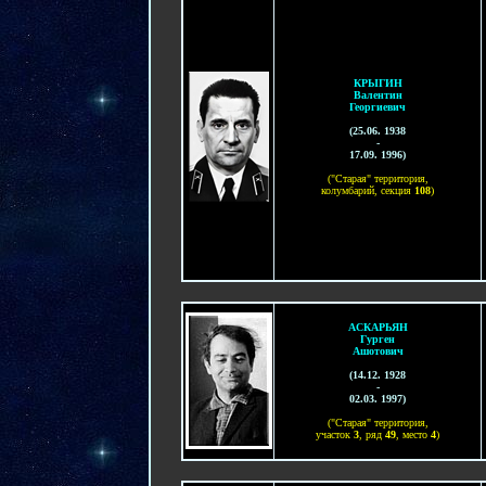
КРЫГИН
Валентин
Георгиевич
(
25.06. 1938
-
17.09. 1996
)
("Старая" территория,
колумбарий, секция
108
)
АСКАРЬЯН
Гурген
Ашотович
(
14.12. 1928
-
02.03. 1997
)
("Старая" территория,
участок
3
, ряд
49
, место
4
)