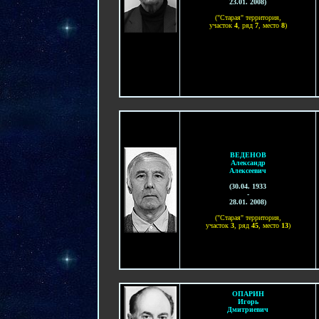
23.01. 200
8
)
("Старая" территория,
участок
4
, ряд
7
, место
8
)
ВЕДЕНОВ
Александр
Алексеевич
(
30.04. 1933
-
28.01.
200
8
)
("Старая" территория,
участок
3
, ряд
45
, место
1
3
)
ОПАРИН
Игорь
Дмитриевич