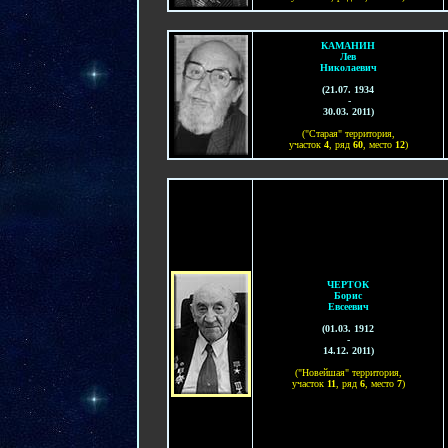
КАМАНИН
Лев
Николаевич
(
21.07. 1934
-
30.03. 2011
)
("Старая" территория,
участок
4
, ряд
60
, место
12
)
ЧЕРТОК
Борис
Евсеевич
(
01
.
03
. 1912
-
14.12. 201
1
)
("Новейшая" территория,
участок
11
, ряд
6
, место
7
)