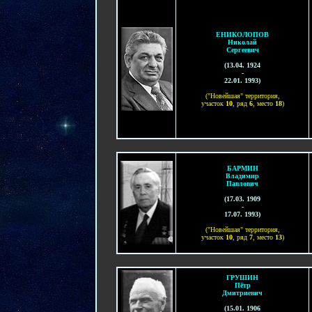
ЕНИКОЛОПОВ
Николай
Сергеевич
(13
.
04
.
1924
-
22
.0
1
. 1993)
("Новейшая" территория,
участок
1
0
, ряд
6
, место
1
8
)
БАРМИН
Владимир
Павлович
(17.03. 1909
-
17.07. 1993)
("Новейшая" территория,
участок
1
0
, ряд
7
, место
13
)
ГРУШИН
Пётр
Дмитриевич
(15.01. 1906