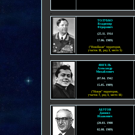
-
ТОЛУБКО
Владимир
Фёдорович
(
25
.11. 1
914
-
17.06. 1989)
("Новейшая" территория,
участок
11
, ряд
1
, место
5
)
-
ЯНГЕЛЬ
Александр
Михайлович
(07.04. 1942
-
15.05. 1989)
("Новая" территория,
участок
7
, ряд
1
, место
11
)
-
АБУГОВ
Даниил
Исаакович
(20.03. 1908
-
02.08. 1989)