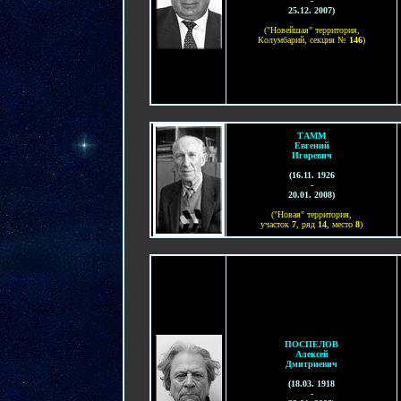
-
25.12. 2007)
("Новейшая" территория,
Колумбарий, секция №
146
)
ТАММ
Евгений
Игоревич
(
16
.11. 1926
-
20.01.
200
8
)
("Новая" территория,
участок
7
, ряд
14
, место
8
)
ПОСПЕЛОВ
Алексей
Дмитриевич
(
18
.0
3
. 19
18
-