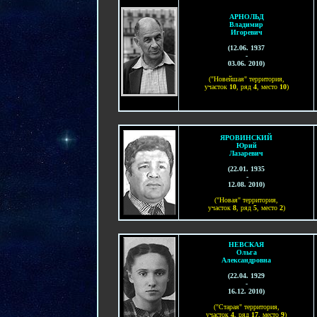
АРНОЛЬД
Владимир
Игоревич
(
12
.
06
. 1937
-
03.0
6
. 2010
)
("Новейшая" территория,
участок
10
, ряд
4
, место
1
0
)
ЯРОВИНСКИЙ
Юрий
Лазаревич
(
22.01. 1935
-
12.08. 2010
)
("Новая" территория,
участок
8
, ряд
5
, место
2
)
НЕВСКАЯ
Ольга
Александровна
(
22
.
04
. 19
2
9
-
16.12. 2010
)
("Старая" территория,
участок
4
, ряд
17
, место
9
)