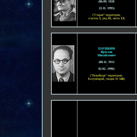
(
06.09. 1920
-
22.11. 1995
)
("Старая" территория,
участок
3
, ряд
45
, место
1
3
)
ПАУШКИН
Ярослав
Михайлович
(
08.11. 1913
-
02.02. 1996
)
("Новейшая" территория,
Колумбарий, секция №
146
)