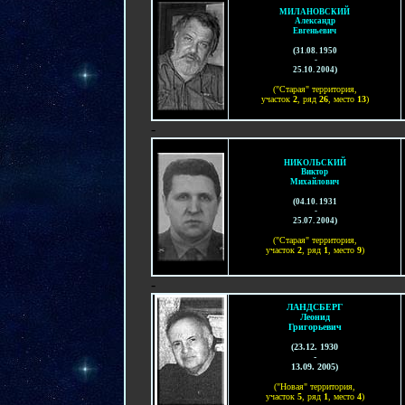
МИЛАНОВСКИЙ
Александр
Евгеньевич
(
31.08. 1950
-
)
25.10. 2004
("Старая" территория,
участок
2
, ряд
26
, место
13
)
-
НИКОЛЬСКИЙ
Виктор
Михайлович
(
04.10. 19
31
-
)
25
.0
7
. 200
4
("Старая" территория,
участок
2
, ряд
1
, место
9
)
-
ЛАНДСБЕРГ
Леонид
Григорьевич
(
23
.12. 1930
-
13.09.
2005
)
("Новая" территория,
участок
5
, ряд
1
, место
4
)