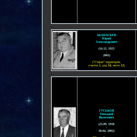
-
АФАНАСЬЕВ
Юрий
Александрович
(
14.12. 1923
-
2001
)
("Старая" территория,
участок
1
, ряд
14
, место
1
2
)
-
ГУСЬКОВ
Геннадий
Яковлевич
(25.09. 1918
-
30.04. 200
2)