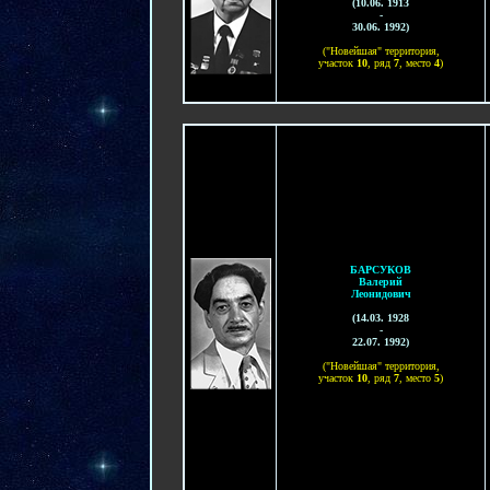
(
1
0.06. 1913
-
30
.
06. 1992
)
("Новейшая" территория,
участок
1
0
, ряд
7
, место
4
)
БАРСУКОВ
Валерий
Леонидович
(
14.03. 1928
-
22.07. 1992
)
("Новейшая" территория,
участок
1
0
, ряд
7
, место
5
)