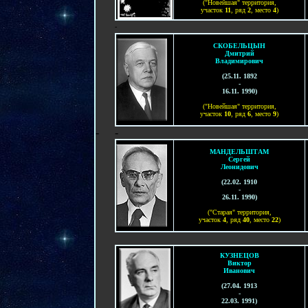
("Новейшая" территория,
участок
11
, ряд
2
, место
4
)
-
СКОБЕЛЬЦЫН
Дмитрий
Владимирович
(
25.11. 1892
-
16.11. 1990
)
("Новейшая" территория,
участок
10
, ряд
6
, место
9
)
-
-
МАНДЕЛЬШТАМ
Сергей
Леонидович
(
22.02. 1910
-
26.11. 19
90
)
("Старая" территория,
участок
4
, ряд
40
, место
22
)
КУЗНЕЦОВ
Виктор
Иванович
(27.04. 1913
-
22.03. 1991)