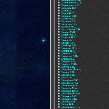
Шапошников Ю.Г.
Шаракшанэ А.С.
Шарипов Р.Т.
Шаров А.С.
Шаров В.Ю.
Шаронов В.В.
Шаталов А.С.
Шаталов В.А.
Шаталова Г.С.
Шатило М.С.
Шахгильдян В.В.
Шашин М.Н.
Шашичев С.Н.
Шашков И.Е.
Шварц Л.Э.
Шведов А.М.
Швейцер Б.Я.
Шверник Л.Н.
Шевцов И.А.
Шевченко Г.В.
Шевченко Д.П.
Шепард А.Б.
Шеффер Е.К.
Шеффер Ю.П.
Шехтер Б.И.
Шивринский А.Д.
Шилин А.П.
Шимко В.И.
Шимко И.Г.
Шимчёнок А.С.
Шимчёнок Л.А.
Шипулин Ф.К.
Широков М.Ф.
Широков Ю.М.
Шистовский К.Н.
Шишкин А.С.
Шишкин С.Н.
Шкадов Л.М.
Шкода В.Ф.
Шкловский И.С.