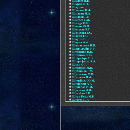
Шкляев П.Н.
Шкроб В.Н.
Шкурко Е.П.
Шлыков Н.Ф.
Шмагин Н.А.
Шмаков Г.В.
Шмелёв С.И.
Шмидт О.Ю.
Шогин Ю.Н.
Шолухов В.Г.
Шолухова Р.С.
Шонин Г.С.
Шор Я.-И.Б.
Шорин А.Ф.
Шостакович Н.В.
Шпильрайн Э.Э.
Штаненко В.В.
Штанько С.Ф.
Штернберг П.К.
Штернфельд А.А.
Штин О.Г.
Штундюк М.В.
Шубников Г.М.
Шулейкин М.В.
Шульгин П.Ф.
Шумейкер Ю.М.
Шумилин А.А.
Шумилов И.М.
Шунейко И.И.
Шупейко Г.К.
Шура-Бура М.Р.
Шустер П.А.