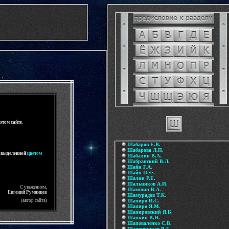
Шабаров Е.В.
Шабарова Л.П.
Шабалин В.А.
Шабранский В.Л.
Шайн Г.А.
Шайн П.Ф.
Шалин Р.Е.
Шальников А.И.
Шамшин В.А.
Шамурадов Т.К.
Шапиро И.С.
Шапиро Я.М.
Шапировский Я.Б.
Шапкин В.Н.
Шаповаленко С.В.
Шапошников В.Г.